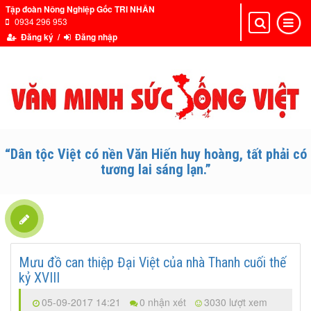
Tập đoàn Nông Nghiệp Gốc TRI NHÂN
0934 296 953
Toggle
Toggle
navigation
navigat
Đăng ký /
Đăng nhập
“Dân tộc Việt có nền Văn Hiến huy hoàng, tất phải có
tương lai sáng lạn.”
Mưu đồ can thiệp Đại Việt của nhà Thanh cuối thế
kỷ XVIII
05-09-2017 14:21
0 nhận xét
3030 lượt xem