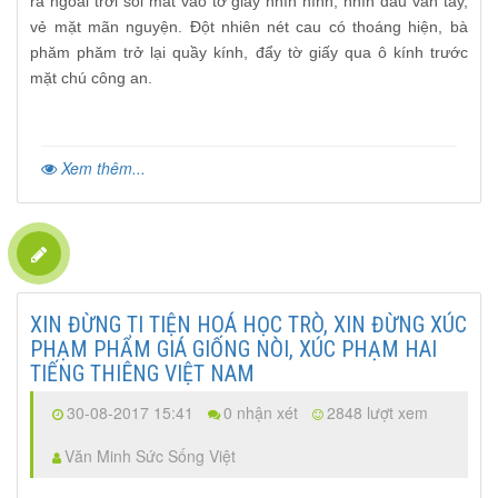
ra ngoài trời soi mắt vào tờ giấy nhìn hình, nhìn dấu vân tay,
vẻ mặt mãn nguyện. Đột nhiên nét cau có thoáng hiện, bà
phăm phăm trở lại quầy kính, đẩy tờ giấy qua ô kính trước
mặt chú công an.
Xem thêm...
XIN ĐỪNG TI TIỆN HOÁ HỌC TRÒ, XIN ĐỪNG XÚC
PHẠM PHẨM GIÁ GIỐNG NÒI, XÚC PHẠM HAI
TIẾNG THIÊNG VIỆT NAM
30-08-2017 15:41
0 nhận xét
2848 lượt xem
Văn Minh Sức Sống Việt