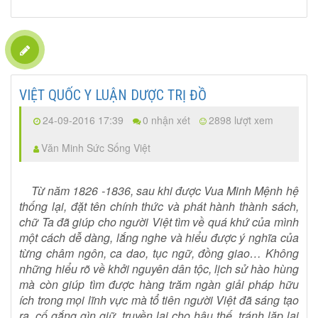
VIỆT QUỐC Y LUẬN DƯỢC TRỊ ĐỒ
24-09-2016 17:39
0 nhận xét
2898 lượt xem
Văn Minh Sức Sống Việt
Từ năm 1826 -1836, sau khi được Vua Minh Mệnh hệ
thống lại, đặt tên chính thức và phát hành thành sách,
chữ Ta đã giúp cho người Việt tìm về quá khứ của mình
một cách dễ dàng, lắng nghe và hiểu được ý nghĩa của
từng châm ngôn, ca dao, tục ngữ, đồng giao… Không
những hiểu rõ về khởi nguyên dân tộc, lịch sử hào hùng
mà còn giúp tìm được hàng trăm ngàn giải pháp hữu
ích trong mọi lĩnh vực mà tổ tiên người Việt đã sáng tạo
ra, cố gắng gìn giữ, truyền lại cho hậu thế, tránh lặp lại