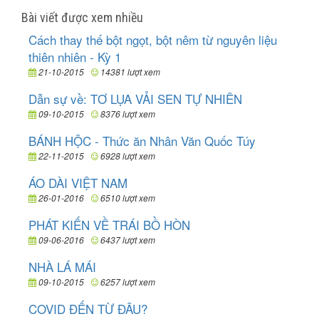
Bài viết được xem nhiều
Cách thay thế bột ngọt, bột nêm từ nguyên liệu
thiên nhiên - Kỳ 1
21-10-2015
14381 lượt xem
Dẫn sự về: TƠ LỤA VẢI SEN TỰ NHIÊN
09-10-2015
8376 lượt xem
BÁNH HỘC - Thức ăn Nhân Văn Quốc Túy
22-11-2015
6928 lượt xem
ÁO DÀI VIỆT NAM
26-01-2016
6510 lượt xem
PHÁT KIẾN VỀ TRÁI BỒ HÒN
09-06-2016
6437 lượt xem
NHÀ LÁ MÁI
09-10-2015
6257 lượt xem
COVID ĐẾN TỪ ĐÂU?