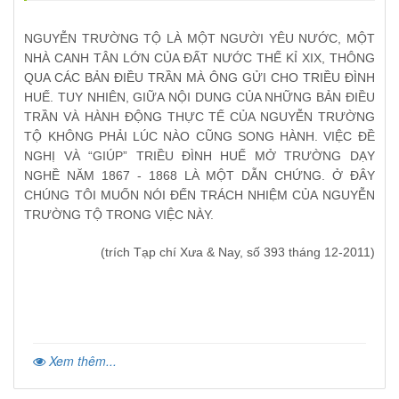
NGUYỄN TRƯỜNG TỘ LÀ MỘT NGƯỜI YÊU NƯỚC, MỘT
NHÀ CANH TÂN LỚN CỦA ĐẤT NƯỚC THẾ KỈ XIX, THÔNG
QUA CÁC BẢN ĐIỀU TRẦN MÀ ÔNG GỬI CHO TRIỀU ĐÌNH
HUẾ. TUY NHIÊN, GIỮA NỘI DUNG CỦA NHỮNG BẢN ĐIỀU
TRẦN VÀ HÀNH ĐỘNG THỰC TẾ CỦA NGUYỄN TRƯỜNG
TỘ KHÔNG PHẢI LÚC NÀO CŨNG SONG HÀNH. VIỆC ĐỀ
NGHỊ VÀ “GIÚP” TRIỀU ĐÌNH HUẾ MỞ TRƯỜNG DẠY
NGHỀ NĂM 1867 - 1868 LÀ MỘT DẪN CHỨNG. Ở ĐÂY
CHÚNG TÔI MUỐN NÓI ĐẾN TRÁCH NHIỆM CỦA NGUYỄN
TRƯỜNG TỘ TRONG VIỆC NÀY.
(trích Tạp chí Xưa & Nay, số 393 tháng 12-2011)
Xem thêm...