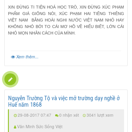
XIN ĐỪNG TI TIỆN HOÁ HỌC TRÒ, XIN ĐỪNG XÚC PHẠM
PHẨM GIÁ GIỐNG NÒI, XÚC PHẠM HAI TIẾNG THIÊNG
VIỆT NAM BẰNG HOÀI NGHI NƯỚC VIỆT NAM NHỎ HAY
KHÔNG NHỎ BỞI TO CÁI MƠ HỒ VỀ HIỂU BIẾT, LỚN CÁI
NHỎ MỌN NHÂN CÁCH CỦA MÌNH.
Xem thêm...
Nguyễn Trường Tộ và việc mở trường dạy nghề ở
Huế năm 1868
29-08-2017 07:47
0 nhận xét
3041 lượt xem
Văn Minh Sức Sống Việt