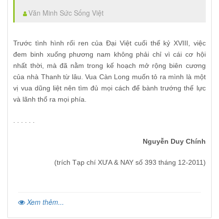
Văn Minh Sức Sống Việt
Trước tình hình rối ren của Đại Việt cuối thế kỷ XVIII, việc
đem binh xuống phương nam không phải chỉ vì cái cơ hội
nhất thời, mà đã nằm trong kế hoạch mở rộng biên cương
của nhà Thanh từ lâu. Vua Càn Long muốn tỏ ra mình là một
vị vua dũng liệt nên tìm đủ mọi cách để bành trướng thế lực
và lãnh thổ ra mọi phía.
. . . . . .
Nguyễn Duy Chính
(trích Tạp chí XƯA & NAY số 393 tháng 12-2011)
Xem thêm...