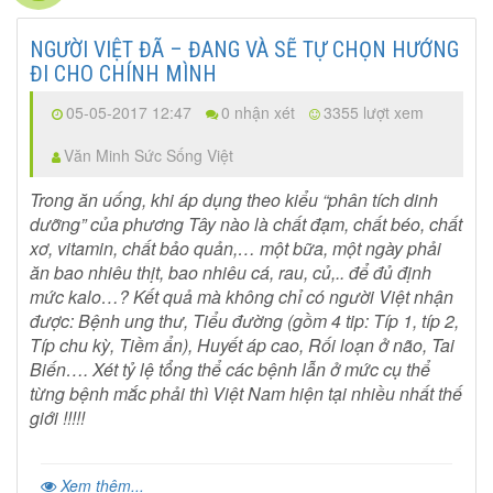
NGƯỜI VIỆT ĐÃ – ĐANG VÀ SẼ TỰ CHỌN HƯỚNG
ĐI CHO CHÍNH MÌNH
05-05-2017 12:47
0 nhận xét
3355 lượt xem
Văn Minh Sức Sống Việt
Trong ăn uống, khi áp dụng theo kiểu “phân tích dinh
dưỡng” của phương Tây nào là chất đạm, chất béo, chất
xơ, vitamin, chất bảo quản,… một bữa, một ngày phải
ăn bao nhiêu thịt, bao nhiêu cá, rau, củ,.. để đủ định
mức kalo…? Kết quả mà không chỉ có người Việt nhận
được: Bệnh ung thư, Tiểu đường (gồm 4 tip: Típ 1, típ 2,
Típ chu kỳ, Tiềm ẩn), Huyết áp cao, Rối loạn ở não, Tai
Biến…. Xét tỷ lệ tổng thể các bệnh lẫn ở mức cụ thể
từng bệnh mắc phải thì Việt Nam hiện tại nhiều nhất thế
giới !!!!!
Xem thêm...