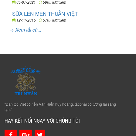
05-07-2021
5965 lượt xem
SỮA LÊN MEN THUẦN VIỆT
12-11-2015
5767 lượt xem
→ Xem tất cả...
“Dân tộc Việt có nền Văn Hiến huy hoàng, tất phải có tương lai sáng
lạn.”
HÃY KẾT NỐI NGAY VỚI CHÚNG TÔI