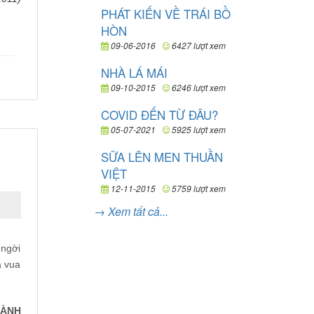
PHÁT KIẾN VỀ TRÁI BỒ
HÒN
09-06-2016
6427 lượt xem
NHÀ LÁ MÁI
09-10-2015
6246 lượt xem
COVID ĐẾN TỪ ĐÂU?
05-07-2021
5925 lượt xem
SỮA LÊN MEN THUẦN
VIỆT
12-11-2015
5759 lượt xem
→ Xem tất cả...
 ngời
à vua
HÀNH