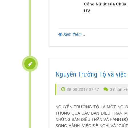
Công Nữ út của Chúa
ƯV.
Xem thêm...
Nguyễn Trường Tộ và việ
29-08-2017 07:47
0 nhận xé
NGUYỄN TRƯỜNG TỘ LÀ MỘT NGƯỜI
THÔNG QUA CÁC BẢN ĐIỀU TRẦN MÀ
NHỮNG BẢN ĐIỀU TRẦN VÀ HÀNH Đ
SONG HÀNH. VIỆC ĐỀ NGHỊ VÀ “GIÚ