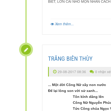
BIẾT, LỚN CÁI NHỎ MỌN NHÂN CÁCH
Xem thêm...
TRĂNG BIÊN THÙY
29-08-2017 08:36
0 nhận xé
... Một đời Công Nữ xây non nước
Để lại lòng son với sử xanh...
Tôn kính dâng lên
Công Nữ Nguyễn Phú
Tức Công chúa Ngọc