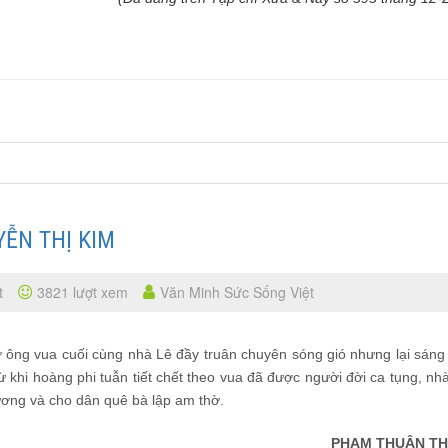
ỄN THỊ KIM
t
3821 lượt xem
Văn Minh Sức Sống Việt
 ông vua cuối cùng nhà Lê đầy truân chuyên sóng gió nhưng lại sáng
ừ khi hoàng phi tuẫn tiết chết theo vua đã được người đời ca tụng, nh
ương và cho dân quê bà lập am thờ.
PHẠM THUẬN T