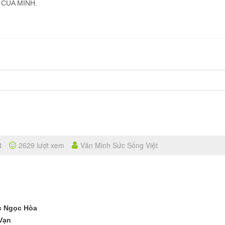
 CỦA MÌNH.
t
2629 lượt xem
Văn Minh Sức Sống Việt
c Ngọc Hòa
 Vạn