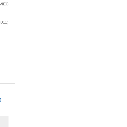
VIỆC
2011)
p