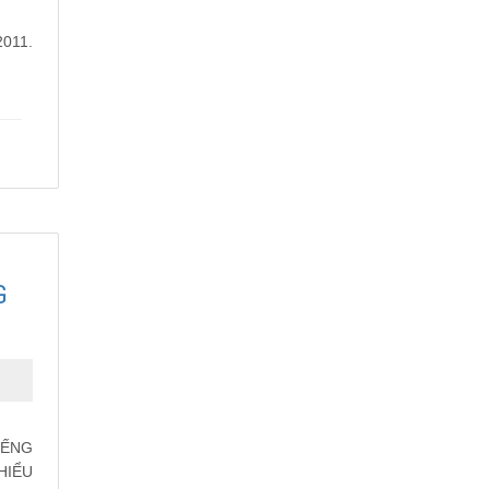
2011.
G
IẾNG
HIỂU