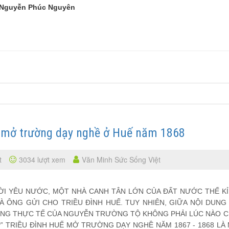
 Nguyễn Phúc Nguyên
c mở trường dạy nghề ở Huế năm 1868
t
3034 lượt xem
Văn Minh Sức Sống Việt
 YÊU NƯỚC, MỘT NHÀ CANH TÂN LỚN CỦA ĐẤT NƯỚC THẾ KỈ 
 ÔNG GỬI CHO TRIỀU ĐÌNH HUẾ. TUY NHIÊN, GIỮA NỘI DUNG
ỘNG THỰC TẾ CỦA NGUYỄN TRƯỜNG TỘ KHÔNG PHẢI LÚC NÀO 
P” TRIỀU ĐÌNH HUẾ MỞ TRƯỜNG DẠY NGHỀ NĂM 1867 - 1868 LÀ