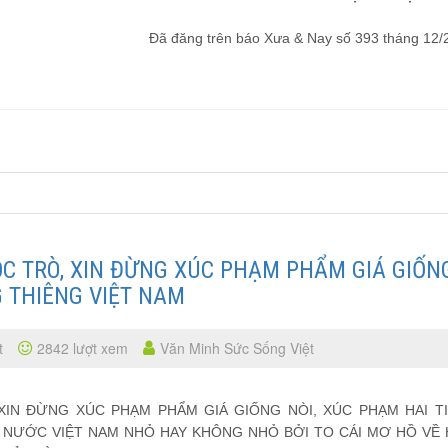
Đã đăng trên báo Xưa & Nay số 393 tháng 12/
ỌC TRÒ, XIN ĐỪNG XÚC PHẠM PHẨM GIÁ GIỐN
G THIÊNG VIỆT NAM
t
2842 lượt xem
Văn Minh Sức Sống Việt
 XIN ĐỪNG XÚC PHẠM PHẨM GIÁ GIỐNG NÒI, XÚC PHẠM HAI T
 NƯỚC VIỆT NAM NHỎ HAY KHÔNG NHỎ BỞI TO CÁI MƠ HỒ VỀ 