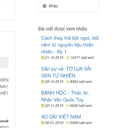
Khác
Bài viết được xem nhiều
Cách thay thế bột ngọt, bột
nêm từ nguyên liệu thiên
nhiên - Kỳ 1
21-10-2015
14371 lượt xem
Dẫn sự về: TƠ LỤA VẢI
SEN TỰ NHIÊN
TRÊN
09-10-2015
8364 lượt xem
NÀY,
BÁNH HỘC - Thức ăn
VIỆT
Nhân Văn Quốc Túy
22-11-2015
6920 lượt xem
ÁO DÀI VIỆT NAM
rnoud
26-01-2016
6498 lượt xem
2011)