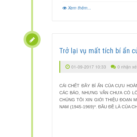
Xem thêm...
Trở lại vụ mất tích bí ẩn
01-09-2017 10:33
0 nhận xé
CÁI CHẾT ĐẦY BÍ ẨN CỦA CỰU HOÀ
CÁC BÁO, NHƯNG VẪN CHƯA CÓ LỜI
CHÚNG TÔI XIN GIỚI THIỆU ĐOẠN 
NAM (1945-1969)*. ĐẦU ĐỀ LÀ CỦA C