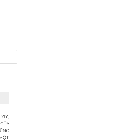
XIX,
 CỦA
CŨNG
 MỘT