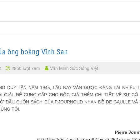
 của ông hoàng Vĩnh San
t
2850 lượt xem
Văn Minh Sức Sống Việt
NG DUY TÂN NĂM 1945, LÂU NAY VẪN ĐƯỢC ĐĂNG TẢI NHIỀU 
 GIẢI. ĐỂ CUNG CẤP CHO ĐỘC GIẢ THÊM CHI TIẾT VỀ SỰ CỐ 
MỞ ĐẦU CUỐN SÁCH CỦA P.JOURNOUD NHAN ĐỀ DE GAULLE VÀ 
HÚNG TÔI.
Pierre Jou
(Đã đăng trên Tạp chí Xưa & Nay số 393 tháng 12-