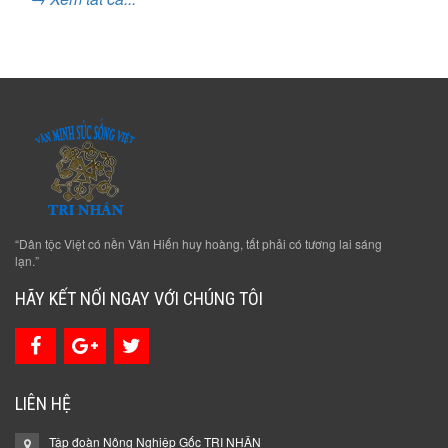
“Dân tộc Việt có nền Văn Hiến huy hoàng, tất phải có tương lai sáng
lạn.”
HÃY KẾT NỐI NGAY VỚI CHÚNG TÔI
LIÊN HỆ
Tập đoàn Nông Nghiệp Gốc TRI NHÂN