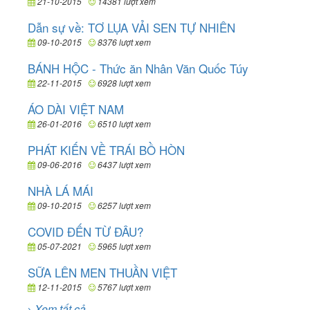
21-10-2015
14381 lượt xem
Dẫn sự về: TƠ LỤA VẢI SEN TỰ NHIÊN
09-10-2015
8376 lượt xem
BÁNH HỘC - Thức ăn Nhân Văn Quốc Túy
22-11-2015
6928 lượt xem
ÁO DÀI VIỆT NAM
26-01-2016
6510 lượt xem
PHÁT KIẾN VỀ TRÁI BỒ HÒN
09-06-2016
6437 lượt xem
NHÀ LÁ MÁI
09-10-2015
6257 lượt xem
COVID ĐẾN TỪ ĐÂU?
05-07-2021
5965 lượt xem
SỮA LÊN MEN THUẦN VIỆT
12-11-2015
5767 lượt xem
→ Xem tất cả...