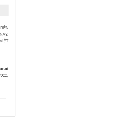
TRÊN
NÀY,
VIỆT
rnoud
2011)