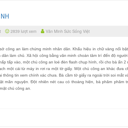
INH
t
2839 lượt xem
Văn Minh Sức Sống Việt
 sở công an làm chứng minh nhân dân. Khẩu hiệu in chữ vàng nổi bật
dân làm chủ. Xã hội công bằng văn minh choán tâm trí đến độ người
 hấp tấp vào, một chú công an loé đèn flash chụp hình, rồi cho bà ấn 2
oạch một cái từ máy in rơi ra một tờ giấy. Một chú công an khác đưa 
 thông tin xem chính xác chưa. Bà cầm tờ giấy ra ngoài trời soi mắt v
mặt mãn nguyện. Đột nhiên nét cau có thoáng hiện, bà phăm phăm tr
 mặt chú công an.