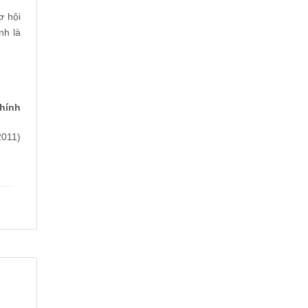
ơ hội
nh là
hính
2011)