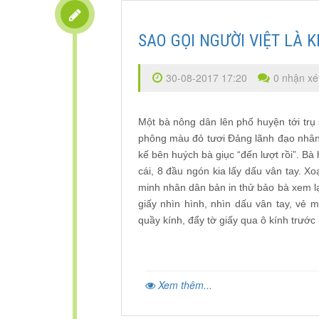
SAO GỌI NGƯỜI VIỆT LÀ K
30-08-2017 17:20
0 nhận xé
Một bà nông dân lên phố huyện tới trụ
phông màu đỏ tươi Đảng lãnh đạo nhân 
kế bên huých bà giục “đến lượt rồi”. Bà
cái, 8 đầu ngón kia lấy dấu vân tay. X
minh nhân dân bản in thử bảo bà xem lại
giấy nhìn hình, nhìn dấu vân tay, vẻ 
quầy kính, đẩy tờ giấy qua ô kính trước
Xem thêm...