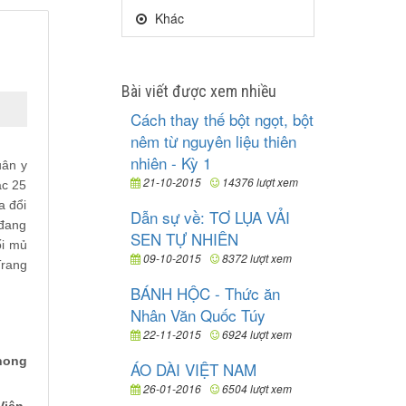
Khác
Bài viết được xem nhiều
Cách thay thế bột ngọt, bột
nêm từ nguyên liệu thiên
nhiên - Kỳ 1
uân y
21-10-2015
14376 lượt xem
ạc 25
a đổi
Dẫn sự về: TƠ LỤA VẢI
 đang
SEN TỰ NHIÊN
ối mủ
09-10-2015
8372 lượt xem
Trang
BÁNH HỘC - Thức ăn
Nhân Văn Quốc Túy
22-11-2015
6924 lượt xem
Phong
ÁO DÀI VIỆT NAM
26-01-2016
6504 lượt xem