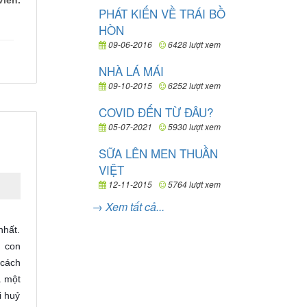
iên.
PHÁT KIẾN VỀ TRÁI BỒ
HÒN
09-06-2016
6428 lượt xem
NHÀ LÁ MÁI
09-10-2015
6252 lượt xem
COVID ĐẾN TỪ ĐÂU?
05-07-2021
5930 lượt xem
SỮA LÊN MEN THUẦN
VIỆT
12-11-2015
5764 lượt xem
→ Xem tất cả...
nhất.
g con
 cách
a một
i huỷ