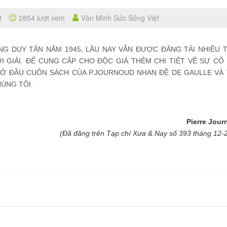
t
2854 lượt xem
Văn Minh Sức Sống Việt
NG DUY TÂN NĂM 1945, LÂU NAY VẪN ĐƯỢC ĐĂNG TẢI NHIỀU 
 GIẢI. ĐỂ CUNG CẤP CHO ĐỘC GIẢ THÊM CHI TIẾT VỀ SỰ CỐ 
MỞ ĐẦU CUỐN SÁCH CỦA P.JOURNOUD NHAN ĐỀ DE GAULLE VÀ 
HÚNG TÔI.
Pierre Jou
(Đã đăng trên Tạp chí Xưa & Nay số 393 tháng 12-