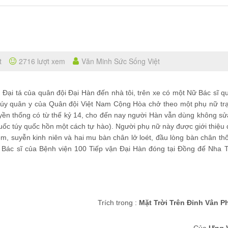
t
2716 lượt xem
Văn Minh Sức Sống Việt
 Đại tá của quân đội Đại Hàn đến nhà tôi, trên xe có một Nữ Bác sĩ q
úy quân y của Quân đội Việt Nam Cộng Hòa chở theo một phụ nữ tr
uyền thống có từ thế kỷ 14, cho đến nay người Hàn vẫn dùng không sử
quốc túy quốc hồn một cách tự hào). Người phụ nữ này được giới thiệu
êm, suyễn kinh niên và hai mu bàn chân lở loét, đầu lòng bàn chân th
c Bác sĩ của Bệnh viện 100 Tiếp vận Đại Hàn đóng tại Đồng đế Nha 
Trích trong :
Mặt Trời Trên Đỉnh Vân 