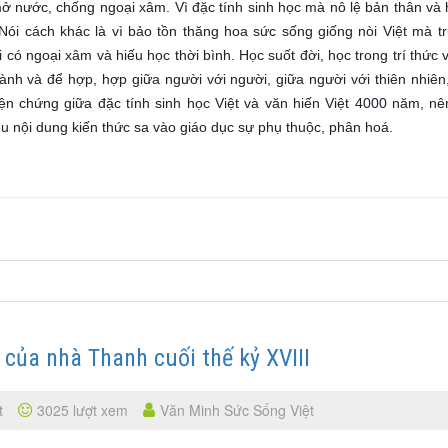
 mở nước, chống ngoại xâm. Vì đặc tính sinh học mà nô lệ bản thân và
 Nói cách khác là vì bảo tồn thăng hoa sức sống giống nòi Việt mà t
i có ngoại xâm và hiếu học thời bình. Học suốt đời, học trong trí thức 
ành và để hợp, hợp giữa người với người, giữa người với thiên nhiên
 biện chứng giữa đặc tính sinh học Việt và văn hiến Việt 4000 năm, nê
ều nội dung kiến thức sa vào giáo dục sự phụ thuộc, phân hoá.
 của nhà Thanh cuối thế kỷ XVIII
t
3025 lượt xem
Văn Minh Sức Sống Việt