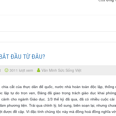
Của
Ưng V
 BẮT ĐẦU TỪ ĐÂU?
t
3011 lượt xem
Văn Minh Sức Sống Việt
chia cắt của thực dân đế quốc, nước nhà hoàn toàn độc lập, thống 
lập tự do trọn vẹn, Đảng đã giao trọng trách giáo dục khai phón
 cảnh cho ngành Giáo dục. 1/3 thế kỷ đã qua, đã có nhiều cuộc cải
 làm phương tiện. Trải qua chỉnh lý, bổ sung, biên soạn lại, nhưng chư
Việt được đề cập. Vì đặc tính chủng tộc này mà đồng hoá đồng nghĩa vớ