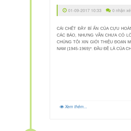
01-09-2017 10:33
0 nhận xé
CÁI CHẾT ĐẦY BÍ ẨN CỦA CỰU HOÀ
CÁC BÁO, NHƯNG VẪN CHƯA CÓ LỜI
CHÚNG TÔI XIN GIỚI THIỆU ĐOẠN 
NAM (1945-1969)*. ĐẦU ĐỀ LÀ CỦA C
Xem thêm...