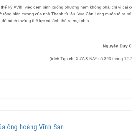
ối thế kỷ XVIII, việc đem binh xuống phương nam không phải chỉ vì cái c
ở rộng biên cương của nhà Thanh từ lâu. Vua Càn Long muốn tỏ ra mì
h để bành trướng thế lực và lãnh thổ ra mọi phía.
Nguyễn Duy C
(trích Tạp chí XƯA & NAY số 393 tháng 12-
 của ông hoàng Vĩnh San