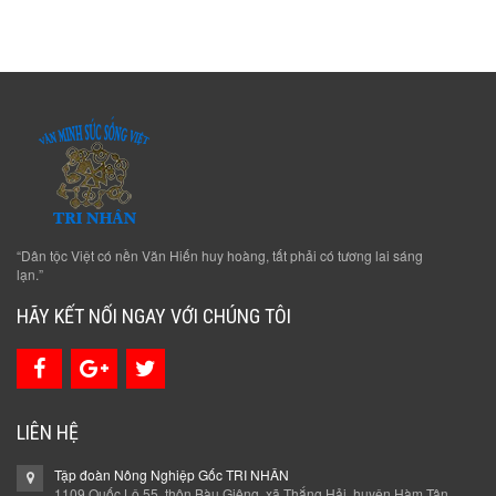
“Dân tộc Việt có nền Văn Hiến huy hoàng, tất phải có tương lai sáng
lạn.”
HÃY KẾT NỐI NGAY VỚI CHÚNG TÔI
LIÊN HỆ
Tập đoàn Nông Nghiệp Gốc TRI NHÂN
1109 Quốc Lộ 55, thôn Bàu Giêng, xã Thắng Hải, huyện Hàm Tân,