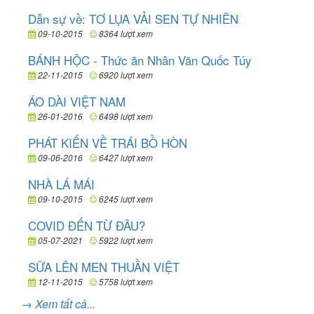
Dẫn sự về: TƠ LỤA VẢI SEN TỰ NHIÊN
09-10-2015
8364 lượt xem
BÁNH HỘC - Thức ăn Nhân Văn Quốc Túy
22-11-2015
6920 lượt xem
ÁO DÀI VIỆT NAM
26-01-2016
6498 lượt xem
PHÁT KIẾN VỀ TRÁI BỒ HÒN
09-06-2016
6427 lượt xem
NHÀ LÁ MÁI
09-10-2015
6245 lượt xem
COVID ĐẾN TỪ ĐÂU?
05-07-2021
5922 lượt xem
SỮA LÊN MEN THUẦN VIỆT
12-11-2015
5758 lượt xem
→ Xem tất cả...