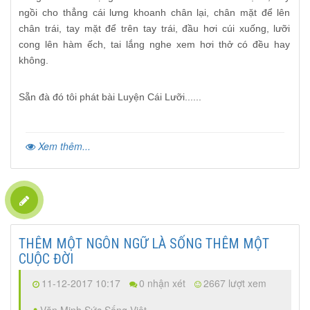
ngồi cho thẳng cái lưng khoanh chân lại, chân mặt để lên
chân trái, tay mặt để trên tay trái, đầ
u hơi cú
i xuống, lưỡi
cong lên hàm ếch, tai lắng nghe xem hơi thở có đều hay
không.
S
ẵ
n đà đó tôi phát bài Luyện Cái Lưỡi......
Xem thêm...
THÊM MỘT NGÔN NGỮ LÀ SỐNG THÊM MỘT
CUỘC ĐỜI
11-12-2017 10:17
0 nhận xét
2667 lượt xem