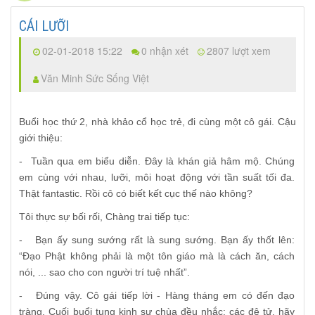
CÁI LƯỠI
02-01-2018 15:22
0 nhận xét
2807 lượt xem
Văn Minh Sức Sống Việt
Buổi học thứ 2, nhà khảo cổ học trẻ, đi cùng một cô gái. Cậu
gi
ớ
i thiệu:
-
Tuần qua em biểu diễn. Đây là khán giả hâm mộ. Chúng
em cùng v
ớ
i nhau,
lưỡi,
môi hoạt độ
ng vớ
i tần suất tối đa.
Thật fantastic. Rồi cô có biết kết cục thế nào không?
Tôi thực sự b
ố
i
rối, Chàng trai tiếp tục:
-
Bạn ấy sung sướng rất là sung sướng. Bạn ấy thốt
lên:
“
Đạo Phật không phải là một tôn giáo mà là cách ăn, cách
nói, ... sao cho con người trí tuệ nhất
”
.
-
Đúng vậy. Cô gái tiếp lời - Hàng tháng em có đến đạo
tràng. Cuối buổi tụng kinh sư chùa đều nhắc: các đệ tử, hãy