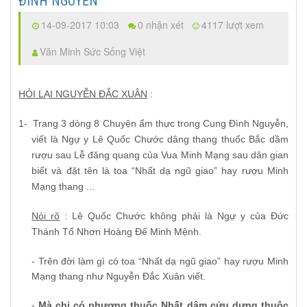
ĐÌNH NGUYỄN
14-09-2017 10:03
0 nhận xét
4117 lượt xem
Văn Minh Sức Sống Việt
HỎI LẠI NGUYỄN ĐẮC XUÂN
:
1-
Trang 3 dòng 8 Chuyện ẩm thực trong Cung Đình Nguyễn,
viết là Ngự y Lê Quốc Chước dâng thang thuốc Bắc dầm
rượu sau Lễ đăng quang của Vua Minh Mạng sau dân gian
biết và đặt tên là toa “Nhất dạ ngũ giao” hay rượu Minh
Mạng thang ...
Nói rõ
: Lê Quốc Chước không phải là Ngự y của Đức
Thánh Tổ Nhơn Hoàng Đế Minh Mệnh.
- Trên đời làm gì có toa “Nhất dạ ngũ giao” hay rượu Minh
Mạng thang như Nguyễn Đắc Xuân viết.
-
Mà chỉ có phương thuốc Nhất dâm cửu dựng thuộc