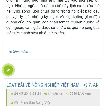
cho ra những ngôi nhà ấm, mát tùy vào thời tiết, khí
hậu. Những ngôi nhà nào có bề dày lịch sử, nhiều thế
hệ từng sống luôn chứa đựng trong nó biết bao câu
chuyện lý thú, những kỷ niệm, và một không gian đặc
quánh của thời gian, con cháu tâm thức luôn hướng về
cội nguồn, cảm giác được sự chở che, quan phòng của
một sức mạnh siêu nhiên từ tổ tiên.
Xem thêm...
LOẠT BÀI VỀ NÔNG NGHIỆP VIỆT NAM - kỳ 7: ĂN
24-05-2018 22:26
1 nhận xét
3598 lượt xem
Văn Minh Sức Sống Việt