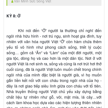
Văn Minh Sức Sống Việt
KỲ 8: Ở
Khi nói đến “Ở” người ta thường chỉ nghĩ đến
ngôi nhà hữu hình - nơi trú ngụ, sinh hoạt gia đình, tuy
nhiên với văn hóa người Việt “Ở” còn hàm chứa thêm
yếu tố vô hình như phong cách sống, triết lý cuộc
sống… gồm cả “Ăn” và “Làm” của một đời người, một
gia tộc, dòng họ và cao hơn là một dân tộc. Nơi ở với
người Việt là nơi sinh ra, sống và cũng là nơi trút hơi thở
cuối cùng, đã là người Việt luôn muốn chết trong chính
ngôi nhà của mình đặc biệt là người già, vì họ muốn
gắn liền kết nối với con cháu trong ngôi nhà của họ -
đây là nơi giao tiếp siêu linh giữa con cháu với tổ tiên.
Nhà truyền thống người Việt chủ yếu xây dựng bằng
chất liệu tự nhiên như gỗ, vôi, mật mía, lá cây…với
cách làm khoa học dựa vào các hiện tượng thiên nhiên