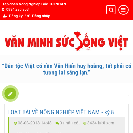
Tập đoàn Nông Nghiệp Gốc TRI NHÂN
0934 296 953
Toggle
Toggle
navigation
navigat
Đăng ký /
Đăng nhập
“Dân tộc Việt có nền Văn Hiến huy hoàng, tất phải có
tương lai sáng lạn.”
LOẠT BÀI VỀ NÔNG NGHIỆP VIỆT NAM - kỳ 8
08-06-2018 14:48
0 nhận xét
3434 lượt xem