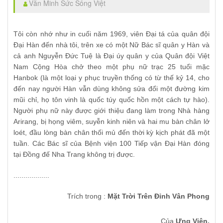
Văn Minh Sức Sống Việt
Tôi còn nhớ như in cuối năm 1969, viên Đại tá của quân đội
Đại Hàn đến nhà tôi, trên xe có một Nữ Bác sĩ quân y Hàn và
cả anh Nguyễn Đức Tuệ là Đại úy quân y của Quân đội Việt
Nam Cộng Hòa chở theo một phụ nữ trạc 25 tuổi mặc
Hanbok (là một loại y phục truyền thống có từ thế kỷ 14, cho
đến nay người Hàn vẫn dùng không sửa đổi một đường kim
mũi chỉ, họ tôn vinh là quốc túy quốc hồn một cách tự hào).
Người phụ nữ này được giới thiệu đang làm trong Nhà hàng
Arirang, bị họng viêm, suyễn kinh niên và hai mu bàn chân lở
loét, đầu lòng bàn chân thối mủ đến thời kỳ kịch phát đã một
tuần. Các Bác sĩ của Bệnh viện 100 Tiếp vận Đại Hàn đóng
tại Đồng đế Nha Trang không trị được.
..................
Trích trong :
Mặt Trời Trên Đỉnh Vân Phong
Của
Ưng Viên.