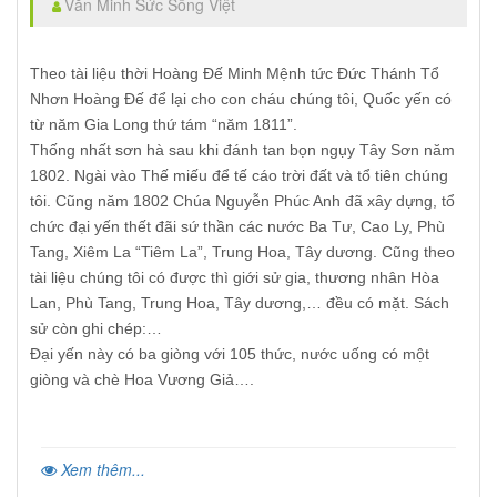
Văn Minh Sức Sống Việt
Theo tài liệu thời Hoàng Đế Minh Mệnh tức Đức Thánh Tổ
Nhơn Hoàng Đế để lại cho con cháu chúng tôi, Quốc yến có
từ năm Gia Long thứ tám “năm 1811”.
Thống nhất sơn hà sau khi đánh tan bọn ngụy Tây Sơn năm
1802. Ngài vào Thế miếu để tế cáo trời đất và tổ tiên chúng
tôi. Cũng năm 1802 Chúa Nguyễn Phúc Anh đã xây dựng, tổ
chức đại yến thết đãi sứ thần các nước Ba Tư, Cao Ly, Phù
Tang, Xiêm La “Tiêm La”, Trung Hoa, Tây dương. Cũng theo
tài liệu chúng tôi có được thì giới sử gia, thương nhân Hòa
Lan, Phù Tang, Trung Hoa, Tây dương,… đều có mặt. Sách
sử còn ghi chép:…
Đại yến này có ba giòng với 105 thức, nước uống có một
giòng và chè Hoa Vương Giả….
Xem thêm...