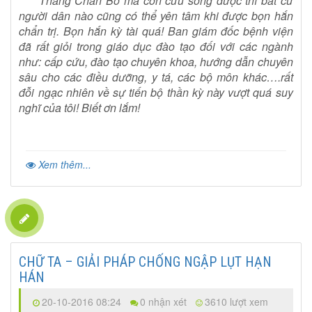
Thằng Chăn Bò mà còn cứu sống được thì bất cứ
người dân nào cũng có thể yên tâm khi được bọn hắn
chẩn trị. Bọn hắn kỳ tài quá! Ban giám đốc bệnh viện
đã rất giỏi trong giáo dục đào tạo đối với các ngành
như: cấp cứu, đào tạo chuyên khoa, hướng dẫn chuyên
sâu cho các điều dưỡng, y tá, các bộ môn khác….rất
đỗi ngạc nhiên về sự tiến bộ thần kỳ này vượt quá suy
nghĩ của tôi! Biết ơn lắm!
Xem thêm...
CHỮ TA – GIẢI PHÁP CHỐNG NGẬP LỤT HẠN
HÁN
20-10-2016 08:24
0 nhận xét
3610 lượt xem