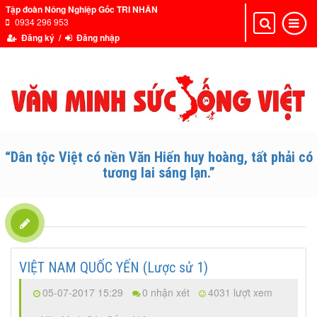
Tập đoàn Nông Nghiệp Gốc TRI NHÂN
0934 296 953
Toggle
Toggle
navigation
navigat
Đăng ký /
Đăng nhập
“Dân tộc Việt có nền Văn Hiến huy hoàng, tất phải có
tương lai sáng lạn.”
VIỆT NAM QUỐC YẾN (Lược sử 1)
05-07-2017 15:29
0 nhận xét
4031 lượt xem