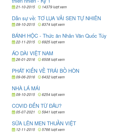
thiên nhiên - Kỳ 1
21-10-2015
14379 lượt xem
Dẫn sự về: TƠ LỤA VẢI SEN TỰ NHIÊN
09-10-2015
8374 lượt xem
BÁNH HỘC - Thức ăn Nhân Văn Quốc Túy
22-11-2015
6925 lượt xem
ÁO DÀI VIỆT NAM
26-01-2016
6508 lượt xem
PHÁT KIẾN VỀ TRÁI BỒ HÒN
09-06-2016
6432 lượt xem
NHÀ LÁ MÁI
09-10-2015
6254 lượt xem
COVID ĐẾN TỪ ĐÂU?
05-07-2021
5941 lượt xem
SỮA LÊN MEN THUẦN VIỆT
12-11-2015
5766 lượt xem