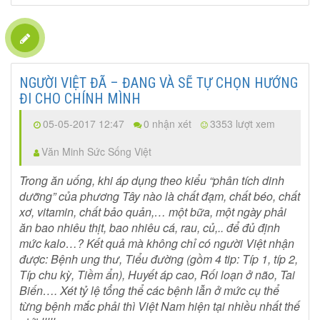
NGƯỜI VIỆT ĐÃ – ĐANG VÀ SẼ TỰ CHỌN HƯỚNG
ĐI CHO CHÍNH MÌNH
05-05-2017 12:47
0 nhận xét
3353 lượt xem
Văn Minh Sức Sống Việt
Trong ăn uống, khi áp dụng theo kiểu “phân tích dinh
dưỡng” của phương Tây nào là chất đạm, chất béo, chất
xơ, vitamin, chất bảo quản,… một bữa, một ngày phải
ăn bao nhiêu thịt, bao nhiêu cá, rau, củ,.. để đủ định
mức kalo…? Kết quả mà không chỉ có người Việt nhận
được: Bệnh ung thư, Tiểu đường (gồm 4 tip: Típ 1, típ 2,
Típ chu kỳ, Tiềm ẩn), Huyết áp cao, Rối loạn ở não, Tai
Biến…. Xét tỷ lệ tổng thể các bệnh lẫn ở mức cụ thể
từng bệnh mắc phải thì Việt Nam hiện tại nhiều nhất thế