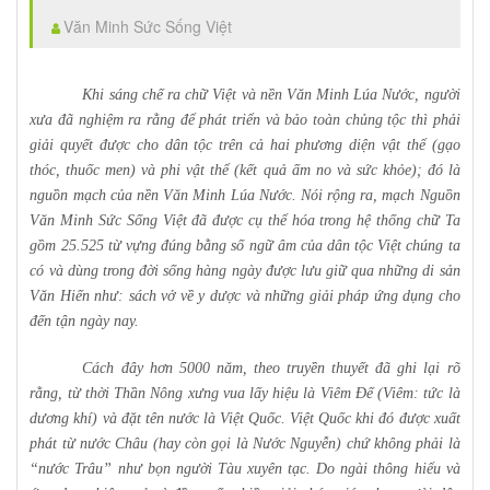
Văn Minh Sức Sống Việt
Khi sáng chế ra chữ Việt và nền Văn Minh Lúa Nước, người
xưa đã nghiệm ra rằng để phát triển và bảo toàn chủng tộc thì phải
giải quyết được cho dân tộc trên cả hai phương diện vật thể (gạo
thóc, thuốc men) và phi vật thể (kết quả ấm no và sức khỏe); đó là
nguồn mạch của nền Văn Minh Lúa Nước. Nói rộng ra, mạch Nguồn
Văn Minh Sức Sống Việt đã được cụ thể hóa trong hệ thống chữ Ta
gồm 25.525 từ vựng đúng bằng số ngữ âm của dân tộc Việt chúng ta
có và dùng trong đời sống hàng ngày được lưu giữ qua những di sản
Văn Hiến như: sách vở về y dược và những giải pháp ứng dụng cho
đến tận ngày nay.
Cách đây hơn 5000 năm, theo truyền thuyết đã ghi lại rõ
rằng, từ thời Thần Nông xưng vua lấy hiệu là Viêm Đế (Viêm: tức là
dương khí) và đặt tên nước là Việt Quốc. Việt Quốc khi đó được xuất
phát từ nước Châu (hay còn gọi là Nước Nguyễn) chứ không phải là
“nước Trâu” như bọn người Tàu xuyên tạc. Do ngài thông hiểu và