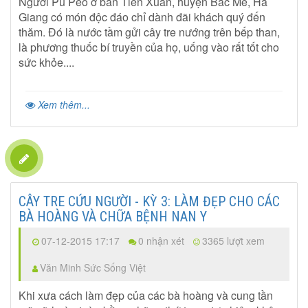
Người Pu Péo ở bản Tiến Xuân, huyện Bắc Mê, Hà
Giang có món độc đáo chỉ dành đãi khách quý đến
thăm. Đó là nước tầm gửi cây tre nướng trên bếp than,
là phương thuốc bí truyền của họ, uống vào rất tốt cho
sức khỏe....
Xem thêm...
CÂY TRE CỨU NGƯỜI - KỲ 3: LÀM ĐẸP CHO CÁC
BÀ HOÀNG VÀ CHỮA BỆNH NAN Y
07-12-2015 17:17
0 nhận xét
3365 lượt xem
Văn Minh Sức Sống Việt
Khi xưa cách làm đẹp của các bà hoàng và cung tần