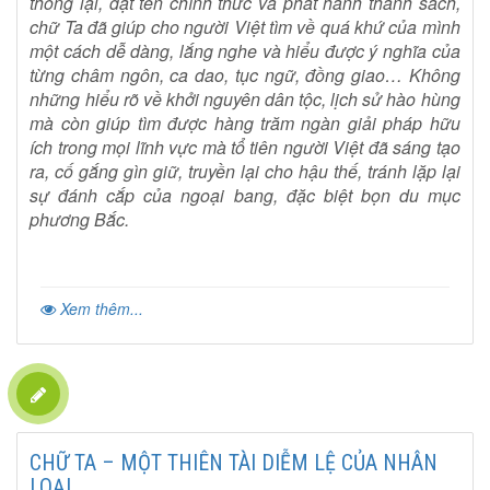
thống lại, đặt tên chính thức và phát hành thành sách,
chữ Ta đã giúp cho người Việt tìm về quá khứ của mình
một cách dễ dàng, lắng nghe và hiểu được ý nghĩa của
từng châm ngôn, ca dao, tục ngữ, đồng giao… Không
những hiểu rõ về khởi nguyên dân tộc, lịch sử hào hùng
mà còn giúp tìm được hàng trăm ngàn giải pháp hữu
ích trong mọi lĩnh vực mà tổ tiên người Việt đã sáng tạo
ra, cố gắng gìn giữ, truyền lại cho hậu thế, tránh lặp lại
sự đánh cắp của ngoại bang, đặc biệt bọn du mục
phương Bắc.
Xem thêm...
CHỮ TA – MỘT THIÊN TÀI DIỄM LỆ CỦA NHÂN
LOẠI