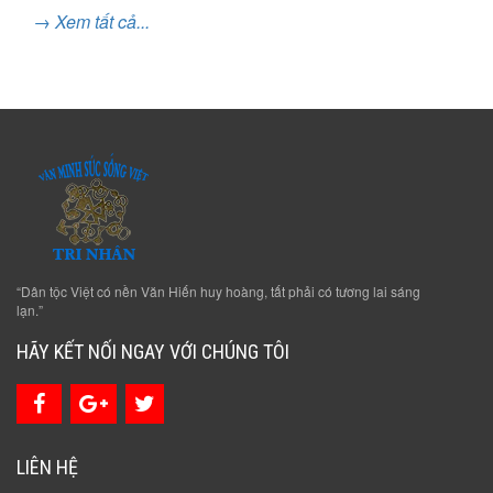
→ Xem tất cả...
“Dân tộc Việt có nền Văn Hiến huy hoàng, tất phải có tương lai sáng
lạn.”
HÃY KẾT NỐI NGAY VỚI CHÚNG TÔI
LIÊN HỆ