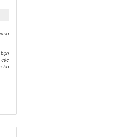
mạng
 bọn
i các
c bộ