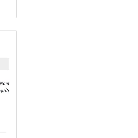
t Nam
người