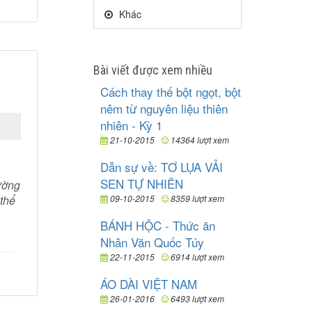
Khác
Bài viết được xem nhiều
Cách thay thế bột ngọt, bột
nêm từ nguyên liệu thiên
nhiên - Kỳ 1
21-10-2015
14364 lượt xem
Dẫn sự về: TƠ LỤA VẢI
SEN TỰ NHIÊN
ường
 thể
09-10-2015
8359 lượt xem
BÁNH HỘC - Thức ăn
Nhân Văn Quốc Túy
22-11-2015
6914 lượt xem
ÁO DÀI VIỆT NAM
26-01-2016
6493 lượt xem