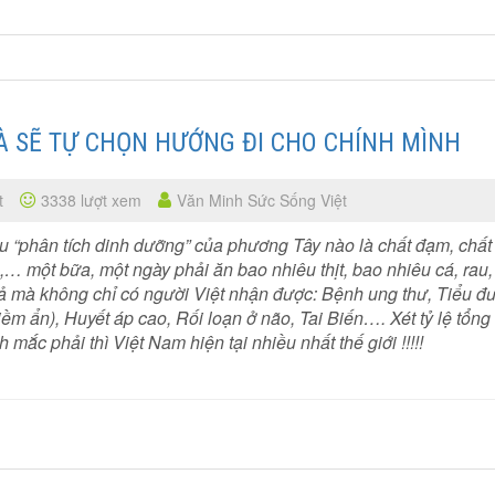
VÀ SẼ TỰ CHỌN HƯỚNG ĐI CHO CHÍNH MÌNH
t
3338 lượt xem
Văn Minh Sức Sống Việt
ểu “phân tích dinh dưỡng” của phương Tây nào là chất đạm, chất
n,… một bữa, một ngày phải ăn bao nhiêu thịt, bao nhiêu cá, rau,
ả mà không chỉ có người Việt nhận được: Bệnh ung thư, Tiểu đ
 Tiềm ẩn), Huyết áp cao, Rối loạn ở não, Tai Biến…. Xét tỷ lệ tổng
mắc phải thì Việt Nam hiện tại nhiều nhất thế giới !!!!!