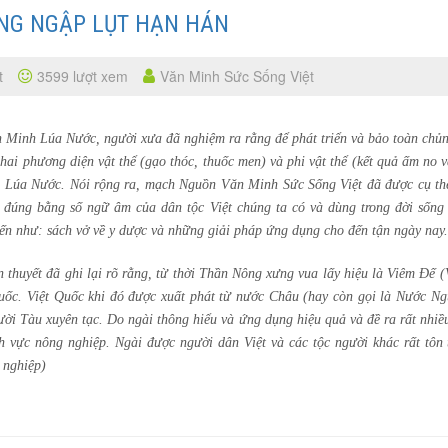
ỐNG NGẬP LỤT HẠN HÁN
t
3599 lượt xem
Văn Minh Sức Sống Việt
n Minh Lúa Nước, người xưa đã nghiệm ra rằng để phát triển và bảo toàn chủn
 hai phương diện vật thể (gạo thóc, thuốc men) và phi vật thể (kết quả ấm no 
 Lúa Nước. Nói rộng ra, mạch Nguồn Văn Minh Sức Sống Việt đã được cụ th
 đúng bằng số ngữ âm của dân tộc Việt chúng ta có và dùng trong đời sống
n như: sách vở về y dược và những giải pháp ứng dụng cho đến tận ngày nay.
 thuyết đã ghi lại rõ rằng, từ thời Thần Nông xưng vua lấy hiệu là Viêm Đế (
Quốc. Việt Quốc khi đó được xuất phát từ nước Châu (hay còn gọi là Nước Ng
i Tàu xuyên tạc. Do ngài thông hiểu và ứng dụng hiệu quả và đề ra rất nhiều
h vực nông nghiệp. Ngài được người dân Việt và các tộc người khác rất tôn 
g nghiệp)