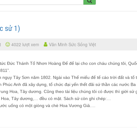
 sử 1)
t
4022 lượt xem
Văn Minh Sức Sống Việt
 tức Đức Thánh Tổ Nhơn Hoàng Đế để lại cho con cháu chúng tôi, Quố
811”.
 ngụy Tây Sơn năm 1802. Ngài vào Thế miếu để tế cáo trời đất và tổ t
Phúc Anh đã xây dựng, tổ chức đại yến thết đãi sứ thần các nước Ba
ung Hoa, Tây dương. Cũng theo tài liệu chúng tôi có được thì giới sử g
 Hoa, Tây dương,… đều có mặt. Sách sử còn ghi chép:…
 nước uống có một giòng và chè Hoa Vương Giả….