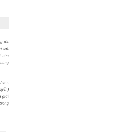
g tộc
và sức
ể hóa
 hàng
Viêm:
uyễn)
 giải
trọng