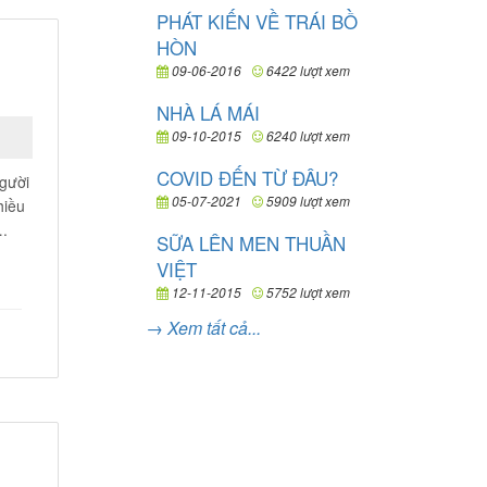
PHÁT KIẾN VỀ TRÁI BỒ
HÒN
09-06-2016
6422 lượt xem
NHÀ LÁ MÁI
09-10-2015
6240 lượt xem
COVID ĐẾN TỪ ĐÂU?
người
05-07-2021
5909 lượt xem
hiều
….
SỮA LÊN MEN THUẦN
VIỆT
12-11-2015
5752 lượt xem
→ Xem tất cả...