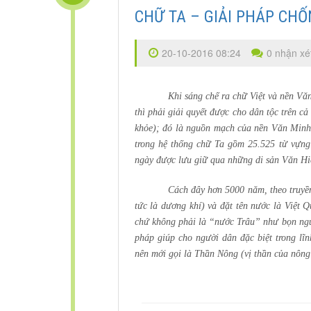
CHỮ TA – GIẢI PHÁP CH
20-10-2016 08:24
0 nhận xé
Khi sáng chế ra chữ Việt và nền Vă
thì phải giải quyết được cho dân tộc trên cả
khỏe); đó là nguồn mạch của nền Văn Minh
trong hệ thống chữ Ta gồm 25.525 từ vựng
ngày được lưu giữ qua những di sản Văn Hiế
Cách đây hơn 5000 năm, theo truyền
tức là dương khí) và đặt tên nước là Việt 
chứ không phải là “nước Trâu” như bọn ngườ
pháp giúp cho người dân đặc biệt trong lĩn
nên mới gọi là Thần Nông (vị thần của nôn