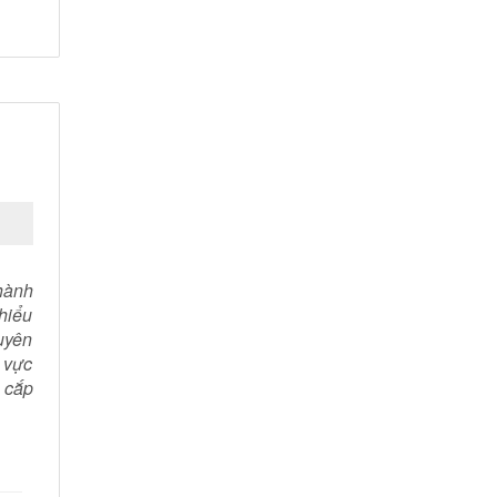
hành
hiểu
uyên
 vực
h cắp