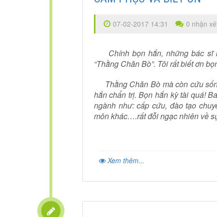
07-02-2017 14:31
0 nhận xé
Chính bọn hắn, những bác sĩ kỳ
“Thằng Chăn Bò”. Tôi rất biết ơn bọ
Thằng Chăn Bò mà còn cứu sống đ
hắn chẩn trị. Bọn hắn kỳ tài quá! B
ngành như: cấp cứu, đào tạo chuy
môn khác….rất đỗi ngạc nhiên về sự 
Xem thêm...