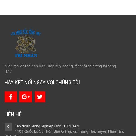
“Dân tộc Việt có nền Văn Hiến huy hoàng, tất phải có tương lai sáng
lạn.”
HÃY KẾT NỐI NGAY VỚI CHÚNG TÔI
LIÊN HỆ
Tập đoàn Nông Nghiệp Gốc TRI NHÂN
1109 Quốc Lộ 55, thôn Bàu Giêng, xã Thắng Hải, huyện Hàm Tân,