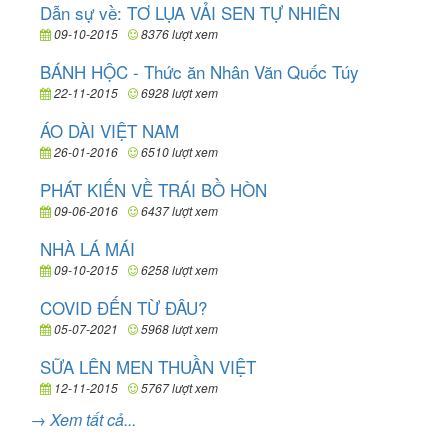
Dẫn sự về: TƠ LỤA VẢI SEN TỰ NHIÊN
09-10-2015
8376 lượt xem
BÁNH HỘC - Thức ăn Nhân Văn Quốc Túy
22-11-2015
6928 lượt xem
ÁO DÀI VIỆT NAM
26-01-2016
6510 lượt xem
PHÁT KIẾN VỀ TRÁI BỒ HÒN
09-06-2016
6437 lượt xem
NHÀ LÁ MÁI
09-10-2015
6258 lượt xem
COVID ĐẾN TỪ ĐÂU?
05-07-2021
5968 lượt xem
SỮA LÊN MEN THUẦN VIỆT
12-11-2015
5767 lượt xem
→ Xem tất cả...