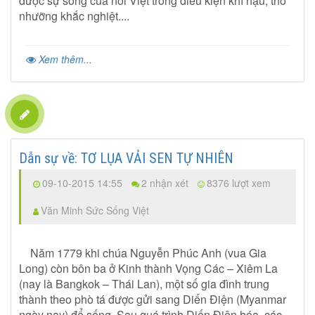
được sự sống của nòi Việt trong điều kiện khí hậu, thổ
nhưỡng khắc nghiệt....
Xem thêm...
Dẫn sự về: TƠ LỤA VẢI SEN TỰ NHIÊN
09-10-2015 14:55
2 nhận xét
8376 lượt xem
Văn Minh Sức Sống Việt
Năm 1779 khi chúa Nguyễn Phúc Anh (vua Gia
Long) còn bôn ba ở Kinh thành Vọng Các – Xiêm La
(nay là Bangkok – Thái Lan), một số gia đình trung
thành theo phò tá được gửi sang Diến Điện (Myanmar
ngày nay) để sống. Sau quá trình Diến Điện hóa, các