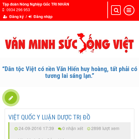
Tập đoàn Nông Nghiệp Gốc TRI NHÂN
0934 296 953
Toggle
Toggle
navigation
navigat
Đăng ký /
Đăng nhập
“Dân tộc Việt có nền Văn Hiến huy hoàng, tất phải có
tương lai sáng lạn.”
VIỆT QUỐC Y LUẬN DƯỢC TRỊ ĐỒ
24-09-2016 17:39
0 nhận xét
2898 lượt xem