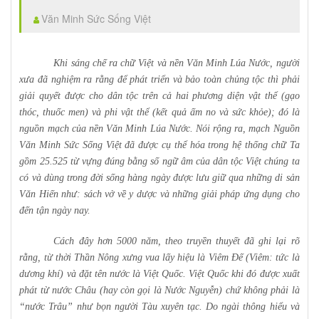
Văn Minh Sức Sống Việt
Khi sáng chế ra chữ Việt và nền Văn Minh Lúa Nước, người
xưa đã nghiệm ra rằng để phát triển và bảo toàn chủng tộc thì phải
giải quyết được cho dân tộc trên cả hai phương diện vật thể (gạo
thóc, thuốc men) và phi vật thể (kết quả ấm no và sức khỏe); đó là
nguồn mạch của nền Văn Minh Lúa Nước. Nói rộng ra, mạch Nguồn
Văn Minh Sức Sống Việt đã được cụ thể hóa trong hệ thống chữ Ta
gồm 25.525 từ vựng đúng bằng số ngữ âm của dân tộc Việt chúng ta
có và dùng trong đời sống hàng ngày được lưu giữ qua những di sản
Văn Hiến như: sách vở về y dược và những giải pháp ứng dụng cho
đến tận ngày nay.
Cách đây hơn 5000 năm, theo truyền thuyết đã ghi lại rõ
rằng, từ thời Thần Nông xưng vua lấy hiệu là Viêm Đế (Viêm: tức là
dương khí) và đặt tên nước là Việt Quốc. Việt Quốc khi đó được xuất
phát từ nước Châu (hay còn gọi là Nước Nguyễn) chứ không phải là
“nước Trâu” như bọn người Tàu xuyên tạc. Do ngài thông hiểu và