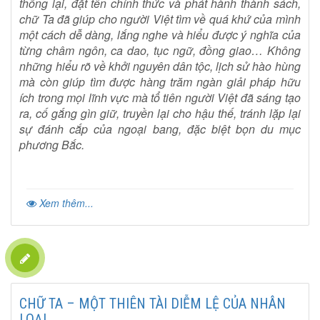
thống lại, đặt tên chính thức và phát hành thành sách,
chữ Ta đã giúp cho người Việt tìm về quá khứ của mình
một cách dễ dàng, lắng nghe và hiểu được ý nghĩa của
từng châm ngôn, ca dao, tục ngữ, đồng giao… Không
những hiểu rõ về khởi nguyên dân tộc, lịch sử hào hùng
mà còn giúp tìm được hàng trăm ngàn giải pháp hữu
ích trong mọi lĩnh vực mà tổ tiên người Việt đã sáng tạo
ra, cố gắng gìn giữ, truyền lại cho hậu thế, tránh lặp lại
sự đánh cắp của ngoại bang, đặc biệt bọn du mục
phương Bắc.
Xem thêm...
CHỮ TA – MỘT THIÊN TÀI DIỄM LỆ CỦA NHÂN
LOẠI