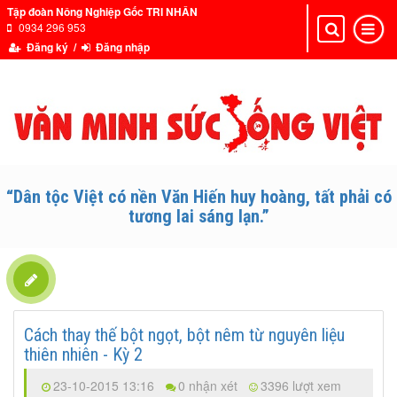
Tập đoàn Nông Nghiệp Gốc TRI NHÂN
0934 296 953
Toggle
Toggle
navigation
navigat
Đăng ký /
Đăng nhập
“Dân tộc Việt có nền Văn Hiến huy hoàng, tất phải có
tương lai sáng lạn.”
Cách thay thế bột ngọt, bột nêm từ nguyên liệu
thiên nhiên - Kỳ 2
23-10-2015 13:16
0 nhận xét
3396 lượt xem