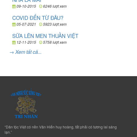
09-10-2015
6246 lượt xem
COVID ĐẾN TỪ ĐÂU?
05-07-2021
5923 lượt xem
SỮA LÊN MEN THUẦN VIỆT
12-11-2015
5758 lượt xem
→ Xem tất cả...
“Dân tộc Việt có nền Văn Hiến huy hoàng, tất phải có tương lai sáng
lạn.”