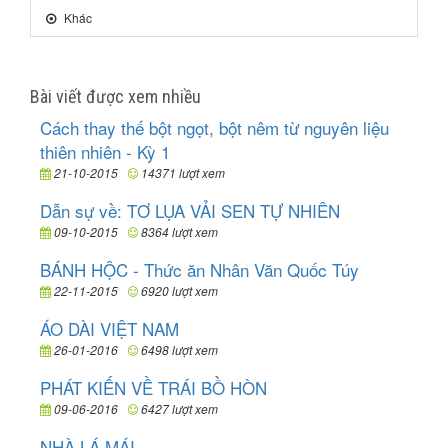
Khác
Bài viết được xem nhiều
Cách thay thế bột ngọt, bột nêm từ nguyên liệu
thiên nhiên - Kỳ 1
21-10-2015
14371 lượt xem
Dẫn sự về: TƠ LỤA VẢI SEN TỰ NHIÊN
09-10-2015
8364 lượt xem
BÁNH HỘC - Thức ăn Nhân Văn Quốc Túy
22-11-2015
6920 lượt xem
ÁO DÀI VIỆT NAM
26-01-2016
6498 lượt xem
PHÁT KIẾN VỀ TRÁI BỒ HÒN
09-06-2016
6427 lượt xem
NHÀ LÁ MÁI