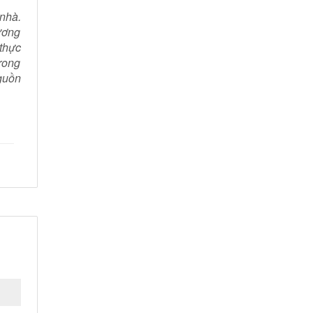
nhà.
ương
thực
trong
nguồn