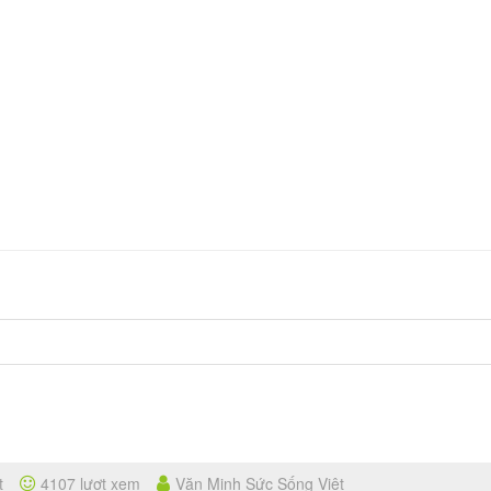
t
4107 lượt xem
Văn Minh Sức Sống Việt