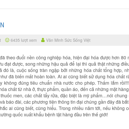
ÒN
t
6435 lượt xem
Văn Minh Sức Sống Việt
ã theo đuổi nền công nghiệp hóa, hiện đại hóa được hơn 80 
 đạt được, song những hậu quả để lại thì quả thật những điều
 đó là, cuộc sống tràn ngập bởi những hóa chất tổng hợp, n
ư đã biến mất hoàn toàn. Ai ai cũng biết sử dụng hóa chất rấ
y không đúng tiêu chuẩn nhà nước cho phép. Thấm lắm rồi!!!
óa chất từ nhà ở, thực phẩm, quần áo, đến cả những mặt hàng 
thuốc men, các chất tẩy rửa, đặc biệt là mỹ phẩm…nói chung ở
và báo đài, các phương tiện thông tin đại chúng gần đây đã bắ
ắc ai cũng biết, cũng hiểu. Trong nhiều năm tới, nếu không c
cường quốc xuất khẩu bệnh tật hàng đầu trên thế giới!