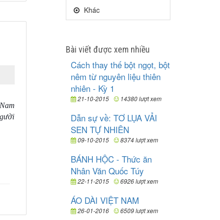
Khác
Bài viết được xem nhiều
Cách thay thế bột ngọt, bột
nêm từ nguyên liệu thiên
nhiên - Kỳ 1
21-10-2015
14380 lượt xem
t Nam
Dẫn sự về: TƠ LỤA VẢI
người
SEN TỰ NHIÊN
09-10-2015
8374 lượt xem
BÁNH HỘC - Thức ăn
Nhân Văn Quốc Túy
22-11-2015
6926 lượt xem
ÁO DÀI VIỆT NAM
26-01-2016
6509 lượt xem