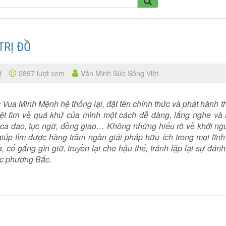
TRỊ ĐỒ
t
2897 lượt xem
Văn Minh Sức Sống Việt
ua Minh Mệnh hệ thống lại, đặt tên chính thức và phát hành t
ệt tìm về quá khứ của mình một cách dễ dàng, lắng nghe và 
ca dao, tục ngữ, đồng giao… Không những hiểu rõ về khởi ng
iúp tìm được hàng trăm ngàn giải pháp hữu ích trong mọi lĩnh
, cố gắng gìn giữ, truyền lại cho hậu thế, tránh lặp lại sự đán
ục phương Bắc.