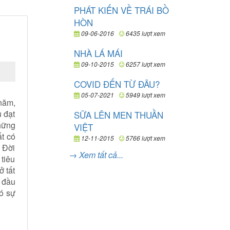
PHÁT KIẾN VỀ TRÁI BỒ
HÒN
09-06-2016
6435 lượt xem
NHÀ LÁ MÁI
09-10-2015
6257 lượt xem
COVID ĐẾN TỪ ĐÂU?
05-07-2021
5949 lượt xem
năm,
 đạt
SỮA LÊN MEN THUẦN
hững
VIỆT
t có
12-11-2015
5766 lượt xem
 Đời
→ Xem tất cả...
tiêu
 tất
t đầu
ó sự