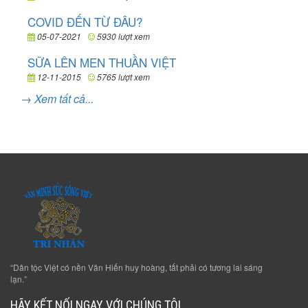
COVID ĐẾN TỪ ĐÂU?
05-07-2021
5930 lượt xem
SỮA LÊN MEN THUẦN VIỆT
12-11-2015
5765 lượt xem
→ Xem tất cả...
“Dân tộc Việt có nền Văn Hiến huy hoàng, tất phải có tương lai sáng
lạn.”
HÃY KẾT NỐI NGAY VỚI CHÚNG TÔI