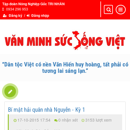
Tập đoàn Nông Nghiệp Gốc TRI NHÂN
0934 296 953
Toggle
Toggle
navigation
navigat
Đăng ký /
Đăng nhập
“Dân tộc Việt có nền Văn Hiến huy hoàng, tất phải có
tương lai sáng lạn.”
Bí mật hải quân nhà Nguyễn - Kỳ 1
17-10-2015 17:54
0 nhận xét
3153 lượt xem