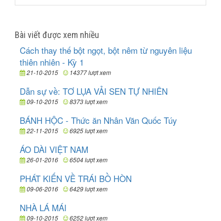
Bài viết được xem nhiều
Cách thay thế bột ngọt, bột nêm từ nguyên liệu
thiên nhiên - Kỳ 1
21-10-2015
14377 lượt xem
Dẫn sự về: TƠ LỤA VẢI SEN TỰ NHIÊN
09-10-2015
8373 lượt xem
BÁNH HỘC - Thức ăn Nhân Văn Quốc Túy
22-11-2015
6925 lượt xem
ÁO DÀI VIỆT NAM
26-01-2016
6504 lượt xem
PHÁT KIẾN VỀ TRÁI BỒ HÒN
09-06-2016
6429 lượt xem
NHÀ LÁ MÁI
09-10-2015
6252 lượt xem