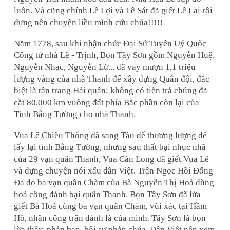
luôn. Và cũng chính Lê Lợi và Lê Sát đã giết Lê Lai rồi
dựng nên chuyện liều mình cứu chúa!!!!!
Năm 1778, sau khi nhận chức Đại Sứ Tuyên Uý Quốc
Công từ nhà Lê - Trịnh, Bọn Tây Sơn gồm Nguyễn Huệ,
Nguyễn Nhạc, Nguyễn Lữ... đã vay mượn 1,1 triệu
lượng vàng của nhà Thanh để xây dựng Quân đội, đặc
biệt là tân trang Hải quân; không có tiền trả chúng đã
cắt 80.000 km vuông đất phía Bắc phần còn lại của
Tỉnh Bằng Tường cho nhà Thanh.
Vua Lê Chiêu Thống đã sang Tàu để thương lượng để
lấy lại tỉnh Bằng Tường, nhưng sau thất bại nhục nhã
của 29 vạn quân Thanh, Vua Càn Long đã giết Vua Lê
và dựng chuyện nói xấu dân Việt. Trận Ngọc Hồi Đống
Đa do ba vạn quân Chàm của Bà Nguyễn Thị Hoả dùng
hoả công đánh bại quân Thanh. Bọn Tây Sơn đã lừa
giết Bà Hoả cùng ba vạn quân Chàm, vùi xác tại Hầm
Hô, nhận công trận đánh là của mình. Tây Sơn là bọn
lừa thầy, phản bạn, bội sư phản chúa. Dân Việt nên xem