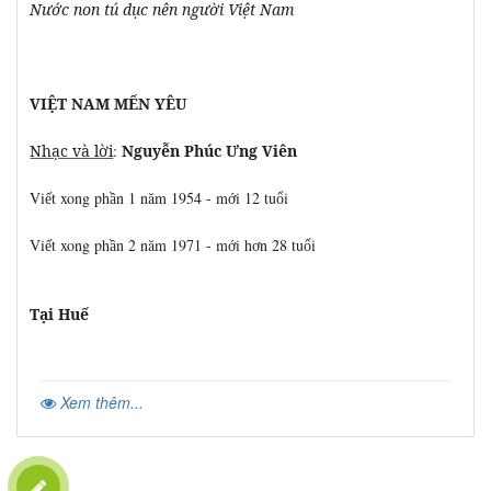
Nước non tú dục nên người Việt Nam
VIỆT NAM MẾN YÊU
Nhạc và lời
:
Nguyễn Phúc Ưng Viên
Vi
t xong ph
n 1 năm 1954 - m
i 12 tu
i
ế
ầ
ớ
ổ
Vi
t xong ph
n 2 năm 1971 - m
i h
n 28 tu
i
ế
ầ
ớ
ơ
ổ
Tại Huế
Xem thêm...