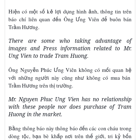
ệ
ộ
ố
ẻ
ợ
ụ
ả
Hi
n có m
t s
k
l
i d
ng hình
nh, thông tin trên
ế
Ư
ể
báo chí liên quan đ
n Ông
ng Vi
ê
n
đ
buôn bán
ầ
ươ
Tr
m H
ng.
There are some who taking advantage of
images and Press information related to Mr.
Ung Vien to trade Tram Huong.
ễ
Ư
ố
ệ
Ông Nguy
n Ph
ú
c
ng Vi
ê
n kh
ô
ng c
ó
m
i quan h
ớ
ữ
ườ
ư
v
i nh
ng ng
i n
à
y c
ũ
ng nh
kh
ô
ng c
ó
mua b
á
n
ầ
ươ
ị
ườ
Tr
m H
ng tr
ê
n th
tr
ng.
Mr. Nguyen Phuc Ung Vien has no relationship
with these people nor does purchase of Tram
Huong in the market.
ằ
ế
B
ng th
ô
ng b
á
o n
à
y th
ô
ng b
á
o
đ
n c
á
c con ch
á
u trong
ộ
ạ
ắ
ơ
ế
ớ
ỷ
ố
d
ò
ng t
c, b
n b
è
kh
p n
i tr
ê
n th
gi
i, tri k
b
n