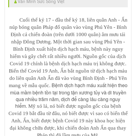
Văn Minh Sức Sống Việt
Cuối thế kỷ 17 - đầu thế kỷ 18, liên quân Anh - Ấn
núp bóng quân Pháp đổ quân vào vùng Phú Yên - Bình
Định cả chiến đoàn (trên dưới 1000 quân) âm mưu tái
nhập Đông Dương. Một thời gian sau vùng Phú Yên -
Bình Định xuất hiện dịch hạch máu, bệnh này nguy
hiểm và gây chết rất nhiều người. Nguồn gốc của dịch
Covid 19 chính là bệnh dịch hạch máu trị không được.
Biến thể Covid 19 Anh, Ấn bắt nguồn từ dịch hạch máu
do liên quân Anh Ấn đã vào vùng Bình Định - Phú Yên
Bệnh dịch hạch máu xuất hiện theo
mang về mẫu quốc.
mùa mầm bệnh tồn tại trong tận xương tủy và di truyền
qua nhiều trăm năm, dịch để càng lâu càng nguy
hiểm.
Mỹ xỏ lá, nó biết được nguồn gốc của bệnh
Covid 19 bắt đầu từ đâu, nó biết được vì sao có biến thể
Anh, Ấn, biết được bệnh Covid 19 này khoa học hiện
đại không chữa được, khi chiến đoàn Anh Ấn qua thay
Pháp thì đã lầm mưu của Mỹ.