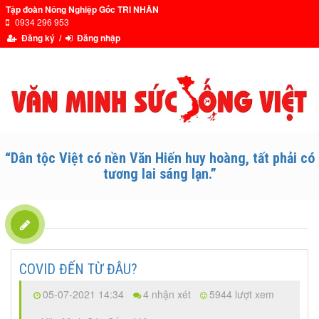
Tập đoàn Nông Nghiệp Gốc TRI NHÂN
0934 296 953
Đăng ký /
Đăng nhập
“Dân tộc Việt có nền Văn Hiến huy hoàng, tất phải có
tương lai sáng lạn.”
COVID ĐẾN TỪ ĐÂU?
05-07-2021 14:34
4 nhận xét
5944 lượt xem