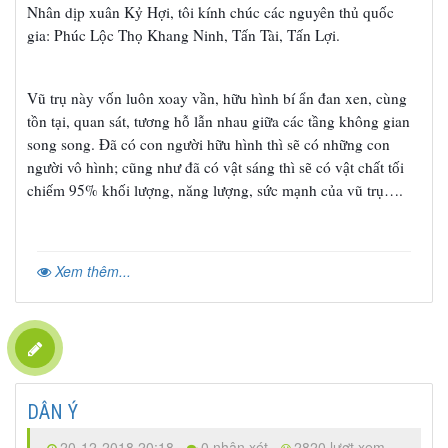
Nhân d
p xuân K
H
i, tôi kính chúc các nguyên th
qu
c
ị
ỷ
ợ
ủ
ố
gia: Phúc L
c Th
Khang Ninh, T
n Tài, T
n L
i.
ộ
ọ
ấ
ấ
ợ
Vũ tr
này v
n luôn xoay v
n, h
u hình bí
n đan xen, cùng
ụ
ố
ầ
ữ
ẩ
t
n t
i, quan sát, t
ng h
l
n nhau gi
a các t
ng không gian
ồ
ạ
ươ
ỗ
ẫ
ữ
ầ
song song. Đã có con ng
i h
u hình thì s
có nh
ng con
ườ
ữ
ẽ
ữ
ng
i vô hình; cũng nh
đã có v
t sáng thì s
có v
t ch
t t
i
ườ
ư
ậ
ẽ
ậ
ấ
ố
chi
m 95% kh
i l
ng, năng l
ng, s
c m
nh c
a vũ tr
….
ế
ố
ượ
ượ
ứ
ạ
ủ
ụ
Xem thêm...
DÂN Ý
20-12-2018 20:18
0 nhận xét
2820 lượt xem