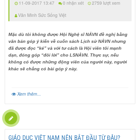
11-09-2017 13:47
0 nhận xét
2759 lượt xem
Văn Minh Sức Sống Việt
Mặc dù tôi không được Hội Nghệ sĩ NẢVN đề nghị bằng
văn bản góp ý kiến về cuốn sách Lịch sử NẢVN nhưng
đã được đọc “ké” và với tư cách là Hội viên tôi mạnh
dạn, đóng góp “đôi lời” cho LSNẢVN. Thực sự, nếu
không có được những động viên của người này, người
khác sẽ chẳng có bài góp ý này.
Xem thêm...
GIÁO DỤC VIỆT NAM NÊN BẮT ĐẦU TỪ ĐÂU?