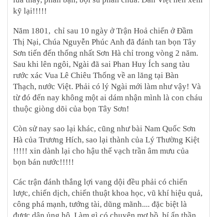
kỹ lại!!!!!
Năm 1801, chỉ sau 10 ngày ở Trận Hoả chiến ở Đầm
Thị Nại, Chúa Nguyễn Phúc Anh đã đánh tan bọn Tây
Sơn tiến đến thống nhất Sơn Hà chỉ trong vòng 2 năm.
Sau khi lên ngôi, Ngài đã sai Phan Huy Ích sang tàu
rước xác Vua Lê Chiêu Thống về an lăng tại Bàn
Thạch, nước Việt. Phải có lý Ngài mới làm như vậy! Và
từ đó đến nay không một ai dám nhận mình là con cháu
thuộc giòng dõi của bọn Tây Sơn!
Còn sử nay sao lại khác, cũng như bài Nam Quốc Sơn
Hà của Trương Hích, sao lại thành của Lý Thường Kiệt
!!!!! xin dành lại cho hậu thế vạch trần âm mưu của
bọn bán nước!!!!!
Các trận đánh thắng lợi vang dội đều phải có chiến
lược, chiến dịch, chiến thuật khoa học, vũ khí hiệu quả,
công phá mạnh, tướng tài, dũng mãnh.... đặc biệt là
được dân ủng hộ. Làm gì có chuyện mơ hồ, bí ẩn thần