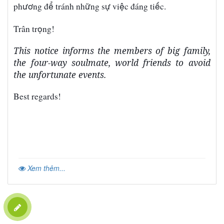
ươ
ể
ữ
ự
ệ
ế
ph
ng
đ
tr
á
nh nh
ng s
vi
c
đá
ng ti
c.
ọ
Trân tr
ng!
This notice informs the members of big family,
the four-way soulmate, world friends to avoid
the unfortunate events.
Best regards!
Xem thêm...