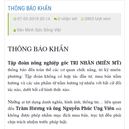
THÔNG BÁO KHẨN
07-03-2019 20:14
0 nhận xét
2903 lượt xem
Văn Minh Sức Sống Việt
THÔNG BÁO KHẨN
Tập đoàn nông nghiệp gốc TRI NHÂN
(MIÊN MỸ)
thông báo đ
n toàn th
các c
quan ch
c năng, tri k
muôn
ế
ể
ơ
ứ
ỷ
ph
ng: T
p đoàn không có h
p tác đ
u t
, mua bán tr
m
ươ
ậ
ợ
ầ
ư
ầ
h
ng và các s
n ph
m t
tr
m h
ng t
nhiên v
i b
t c
đ
i
ươ
ả
ẩ
ừ
ầ
ươ
ự
ớ
ấ
ứ
ố
tác nào, d
i b
t c
hình th
c nào.
ướ
ấ
ứ
ứ
Nh
ng ai l
i d
ng danh nghĩa, hình
nh, thông tin… liên quan
ữ
ợ
ụ
ả
đ
n
Trầm Hương và ông Nguyễn Phúc Ưng Viên
mà
ế
không đ
c phép nh
m m
c đích mua bán, tr
c l
i đ
u ph
i
ượ
ằ
ụ
ụ
ợ
ề
ả
ch
u trách nhi
m tr
c pháp lu
t.
ị
ệ
ướ
ậ