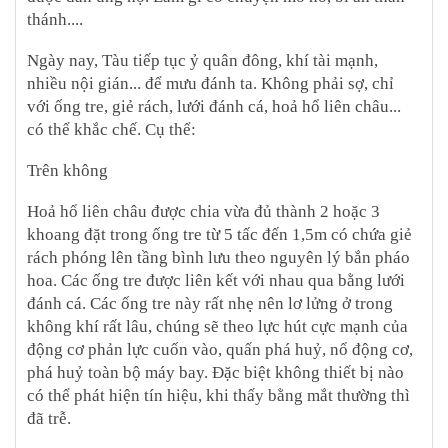
thánh....
Ngày nay, Tàu tiếp tục ỷ quân đông, khí tài mạnh,
nhiều nội gián... để mưu đánh ta. Không phải sợ, chỉ
với ống tre, giẻ rách, lưới đánh cá, hoả hổ liên châu...
có thể khắc chế. Cụ thể:
Trên không
Hoả hổ liên châu được chia vừa đủ thành 2 hoặc 3
khoang đặt trong ống tre từ 5 tấc đến 1,5m có chứa giẻ
rách phóng lên tầng bình lưu theo nguyên lý bắn pháo
hoa. Các ống tre được liên kết với nhau qua bằng lưới
đánh cá. Các ống tre này rất nhẹ nên lơ lửng ở trong
không khí rất lâu, chúng sẽ theo lực hút cực mạnh của
động cơ phản lực cuốn vào, quấn phá huỷ, nổ động cơ,
phá huỷ toàn bộ máy bay. Đặc biệt không thiết bị nào
có thể phát hiện tín hiệu, khi thấy bằng mắt thường thì
đã trễ.