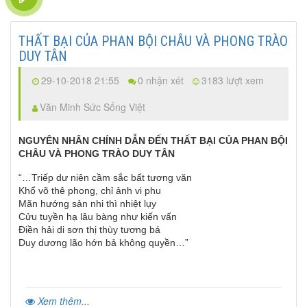
THẤT BẠI CỦA PHAN BỘI CHÂU VÀ PHONG TRÀO
DUY TÂN
29-10-2018 21:55
0 nhận xét
3183 lượt xem
Văn Minh Sức Sống Việt
NGUYÊN NHÂN CHÍNH DẪN ĐẾN THẤT BẠI CỦA PHAN BỘI
CHÂU
VÀ PHONG TRÀO DUY TÂN
“…Triếp dư niên cầm sắc bất tương văn
Khổ võ thê phong, chỉ ảnh vi phu
Mãn hướng sản nhi thì nhiệt lụy
Cửu tuyền hạ lâu bàng như kiến vấn
Điền hải di sơn thị thùy tương bá
Duy dương lão hớn bả không quyền…”
Xem thêm...