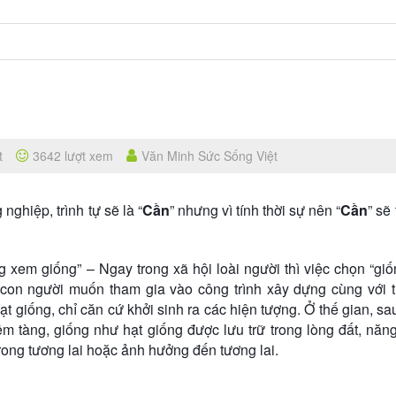
t
3642 lượt xem
Văn Minh Sức Sống Việt
 nghiệp, trình tự sẽ là “
Cần
” nhưng vì tính thời sự nên “
Cần
” sẽ 
 xem giống” – Ngay trong xã hội loài người thì việc chọn “gi
con người muốn tham gia vào công trình xây dựng cùng với t
t giống, chỉ căn cứ khởi sinh ra các hiện tượng. Ở thế gian, sa
ềm tàng, giống như hạt giống được lưu trữ trong lòng đất, năn
rong tương lai hoặc ảnh hưởng đến tương lai.