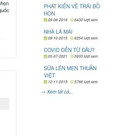
chọn
PHÁT KIẾN VỀ TRÁI BỒ
 quốc
HÒN
09-06-2016
6430 lượt xem
NHÀ LÁ MÁI
09-10-2015
6254 lượt xem
COVID ĐẾN TỪ ĐÂU?
05-07-2021
5933 lượt xem
SỮA LÊN MEN THUẦN
VIỆT
12-11-2015
5766 lượt xem
→ Xem tất cả...