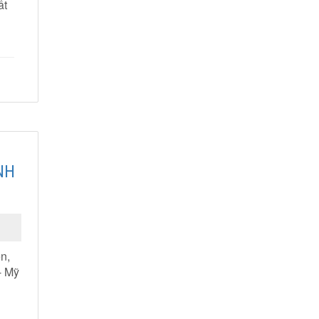
ất
NH
n,
- Mỹ