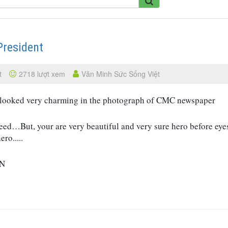
resident
t
2718 lượt xem
Văn Minh Sức Sống Việt
 looked very charming in the photograph of CMC newspaper
need…But, your are very beautiful and very sure hero before eyes
ro.....
EN