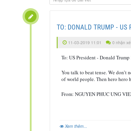
TO: DONALD TRUMP - US P
11-03-2019 11:01
0 nhận xé
To: US President - Donald Trump
You talk to beat tense. We don’t 
of world people. Then hero hero he
From: NGUYEN PHUC UNG VI
Xem thêm...