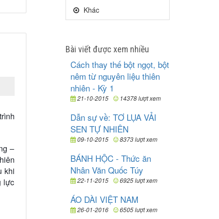
Khác
Bài viết được xem nhiều
Cách thay thế bột ngọt, bột
nêm từ nguyên liệu thiên
nhiên - Kỳ 1
21-10-2015
14378 lượt xem
trình
Dẫn sự về: TƠ LỤA VẢI
SEN TỰ NHIÊN
09-10-2015
8373 lượt xem
ống –
BÁNH HỘC - Thức ăn
hiên
Nhân Văn Quốc Túy
u khi
22-11-2015
6925 lượt xem
g lực
ÁO DÀI VIỆT NAM
26-01-2016
6505 lượt xem