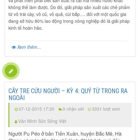
và phát triển phải biết sản xuất ra cái mà nhiều nước khác
không thể làm được. Do đó, giải pháp sản xuất các chế phẩm
từ vỏ trái cây, vỏ củ, vỏ quả, cùi bắp…. đối với một quốc gia
đang sở hữu 80% lao động trong nông nghiệp đó là giải pháp
kinh tế hoàn hảo.
Xem thêm...
CÂY TRE CỨU NGƯỜI – KỲ 4: QUÝ TỪ TRONG RA
NGOÀI
07-12-2015 17:20
0 nhận xét
3331 lượt xem
Văn Minh Sức Sống Việt
Người Pu Péo ở bản Tiến Xuân, huyện Bắc Mê, Hà