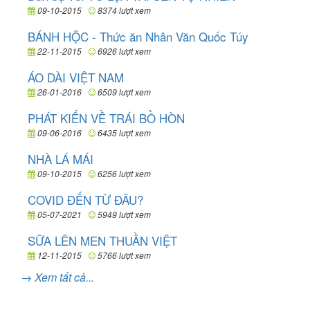
09-10-2015
8374 lượt xem
BÁNH HỘC - Thức ăn Nhân Văn Quốc Túy
22-11-2015
6926 lượt xem
ÁO DÀI VIỆT NAM
26-01-2016
6509 lượt xem
PHÁT KIẾN VỀ TRÁI BỒ HÒN
09-06-2016
6435 lượt xem
NHÀ LÁ MÁI
09-10-2015
6256 lượt xem
COVID ĐẾN TỪ ĐÂU?
05-07-2021
5949 lượt xem
SỮA LÊN MEN THUẦN VIỆT
12-11-2015
5766 lượt xem
→ Xem tất cả...