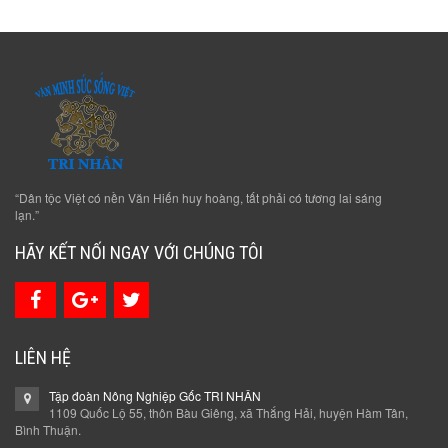
“Dân tộc Việt có nền Văn Hiến huy hoàng, tất phải có tương lai sáng
lạn.”
HÃY KẾT NỐI NGAY VỚI CHÚNG TÔI
LIÊN HỆ
Tập đoàn Nông Nghiệp Gốc TRI NHÂN
1109 Quốc Lộ 55, thôn Bàu Giêng, xã Thắng Hải, huyện Hàm Tân,
Bình Thuận.