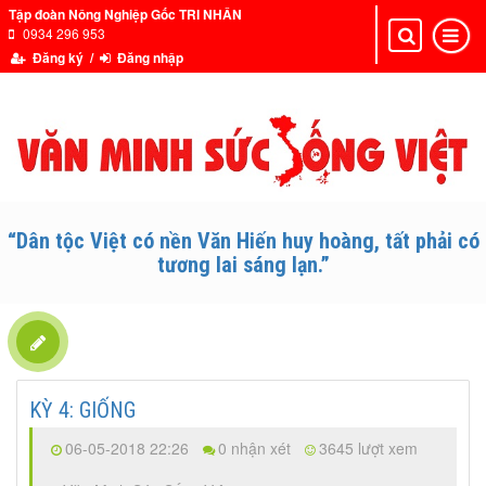
Tập đoàn Nông Nghiệp Gốc TRI NHÂN
0934 296 953
Toggle
Toggle
navigation
navigat
Đăng ký /
Đăng nhập
“Dân tộc Việt có nền Văn Hiến huy hoàng, tất phải có
tương lai sáng lạn.”
KỲ 4: GIỐNG
06-05-2018 22:26
0 nhận xét
3645 lượt xem