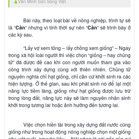
Văn Minh Sức Sống Việt
Bài này, theo loạt bài về nông nghiệp, trình tự sẽ
là “
Cần
” nhưng vì tính thời sự nên “
Cần
” sẽ trình bày ở
các kỳ sau.
“Lấy vợ xem tông – lấy chồng xem giống” – Ngay
trong xã hội loài người thì việc chọn “giống – hay chủng
tử” đã được đề cao khi con người muốn tham gia vào
công trình xây dựng cùng với thiên nhiên. Chủng tử
nguyên nghĩa chỉ hạt giống, chỉ căn cứ khởi sinh ra các
hiện tượng. Ở thế gian, sau khi phát sinh nó để lại một
năng lực tiềm tàng, giống như hạt giống được lưu trữ
trong lòng đất, năng lực này sẽ làm nguyên nhân sinh
khởi trong tương lai hoặc ảnh hưởng đến tương lai.
Việc chọn hiền tài trong xây dựng đất nước cũng
giống như trong hoạt động nông nghiệp chọn một giống
cây, vật nuôi, nguyên liệu,... Nói nông là cái gốc của sự