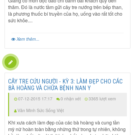
Giang có món độc đáo chỉ dành đãi khách quý đến
thăm. Đó là nước tầm gửi cây tre nướng trên bếp than,
là phương thuốc bí truyền của họ, uống vào rất tốt cho
sức khỏe....
Xem thêm...
CÂY TRE CỨU NGƯỜI - KỲ 3: LÀM ĐẸP CHO CÁC
BÀ HOÀNG VÀ CHỮA BỆNH NAN Y
07-12-2015 17:17
0 nhận xét
3365 lượt xem
Văn Minh Sức Sống Việt
Khi xưa cách làm đẹp của các bà hoàng và cung tần
mỹ nữ hoàn toàn bằng những thứ trong tự nhiên, không