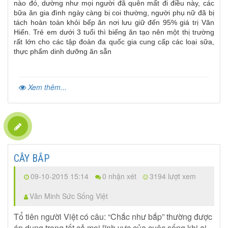
nào đó, dường như mọi người đã quên mất đi điều này, các
bữa ăn gia đình ngày càng bị coi thường, người phụ nữ đã bị
tách hoàn toàn khỏi bếp ăn nơi lưu giữ đến 95% giá trị Văn
Hiến. Trẻ em dưới 3 tuổi thì biếng ăn tạo nên một thị trường
rất lớn cho các tập đoàn đa quốc gia cung cấp các loại sữa,
thực phẩm dinh dưỡng ăn sẵn
Xem thêm...
CÂY BẮP
09-10-2015 15:14
0 nhận xét
3194 lượt xem
Văn Minh Sức Sống Việt
Tổ tiên người Việt có câu: “Chắc như bắp” thường được
áp dụng trong tất cả mọi lĩnh vực của cuộc sống khi ai