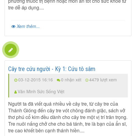
phương thuốc trị bệnh hoặc món ăn tốt cho sức khỏe từ
tre dễ áp dụng....
Xem thêm...
Cây tre cứu người - Kỳ 1: Cứu tô sâm
03-12-2015 16:16
0 nhận xét
4479 lượt xem
Văn Minh Sức Sống Việt
Người ta đã viết quá nhiều về cây tre, từ cây tre của
Thánh Gióng đến cây tre vót chông đánh giặc, sách vở
thơ phú cổ kim đều dành cho cây tre một vị trí trân trọng.
Tre nuôi nấng chở che cho bá tánh, tre là bạn của ẩn sĩ,
tre cao khiết bên cạnh thánh hiền....