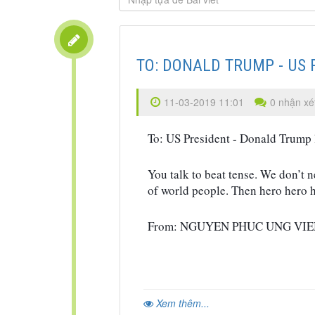
TO: DONALD TRUMP - US P
11-03-2019 11:01
0 nhận xé
To: US President - Donald Trump
You talk to beat tense. We don’t 
of world people. Then hero hero he
From: NGUYEN PHUC UNG VI
Xem thêm...