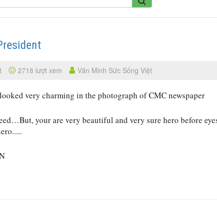
resident
t
2718 lượt xem
Văn Minh Sức Sống Việt
 looked very charming in the photograph of CMC newspaper
need…But, your are very beautiful and very sure hero before eyes
ro.....
EN