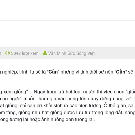
t
3642 lượt xem
Văn Minh Sức Sống Việt
 nghiệp, trình tự sẽ là “
Cần
” nhưng vì tính thời sự nên “
Cần
” sẽ 
 xem giống” – Ngay trong xã hội loài người thì việc chọn “gi
con người muốn tham gia vào công trình xây dựng cùng với t
t giống, chỉ căn cứ khởi sinh ra các hiện tượng. Ở thế gian, sa
ềm tàng, giống như hạt giống được lưu trữ trong lòng đất, năn
rong tương lai hoặc ảnh hưởng đến tương lai.