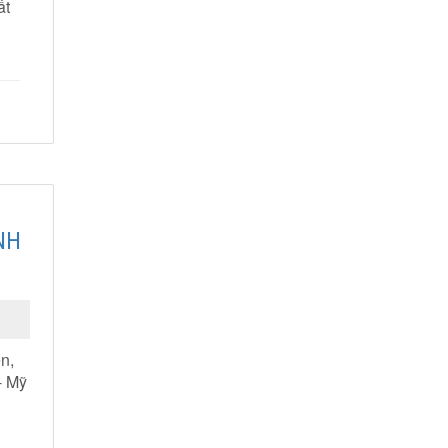
ất
NH
n,
- Mỹ