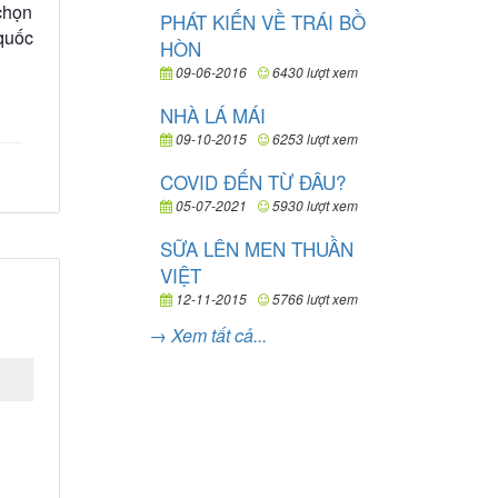
chọn
PHÁT KIẾN VỀ TRÁI BỒ
 quốc
HÒN
09-06-2016
6430 lượt xem
NHÀ LÁ MÁI
09-10-2015
6253 lượt xem
COVID ĐẾN TỪ ĐÂU?
05-07-2021
5930 lượt xem
SỮA LÊN MEN THUẦN
VIỆT
12-11-2015
5766 lượt xem
→ Xem tất cả...