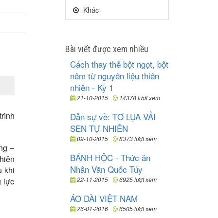
Khác
Bài viết được xem nhiều
Cách thay thế bột ngọt, bột
nêm từ nguyên liệu thiên
nhiên - Kỳ 1
21-10-2015
14378 lượt xem
trình
Dẫn sự về: TƠ LỤA VẢI
SEN TỰ NHIÊN
09-10-2015
8373 lượt xem
ống –
BÁNH HỘC - Thức ăn
hiên
Nhân Văn Quốc Túy
u khi
22-11-2015
6925 lượt xem
g lực
ÁO DÀI VIỆT NAM
26-01-2016
6505 lượt xem