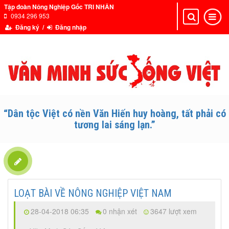
Tập đoàn Nông Nghiệp Gốc TRI NHÂN
0934 296 953
Toggle
Toggle
navigation
navigat
Đăng ký /
Đăng nhập
“Dân tộc Việt có nền Văn Hiến huy hoàng, tất phải có
tương lai sáng lạn.”
LOẠT BÀI VỀ NÔNG NGHIỆP VIỆT NAM
28-04-2018 06:35
0 nhận xét
3647 lượt xem