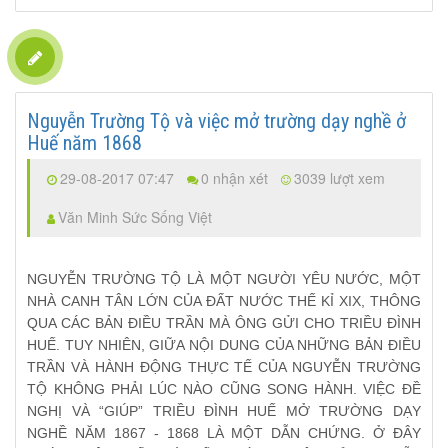
Nguyễn Trường Tộ và việc mở trường dạy nghề ở
Huế năm 1868
29-08-2017 07:47
0 nhận xét
3039 lượt xem
Văn Minh Sức Sống Việt
NGUYỄN TRƯỜNG TỘ LÀ MỘT NGƯỜI YÊU NƯỚC, MỘT
NHÀ CANH TÂN LỚN CỦA ĐẤT NƯỚC THẾ KỈ XIX, THÔNG
QUA CÁC BẢN ĐIỀU TRẦN MÀ ÔNG GỬI CHO TRIỀU ĐÌNH
HUẾ. TUY NHIÊN, GIỮA NỘI DUNG CỦA NHỮNG BẢN ĐIỀU
TRẦN VÀ HÀNH ĐỘNG THỰC TẾ CỦA NGUYỄN TRƯỜNG
TỘ KHÔNG PHẢI LÚC NÀO CŨNG SONG HÀNH. VIỆC ĐỀ
NGHỊ VÀ “GIÚP” TRIỀU ĐÌNH HUẾ MỞ TRƯỜNG DẠY
NGHỀ NĂM 1867 - 1868 LÀ MỘT DẪN CHỨNG. Ở ĐÂY