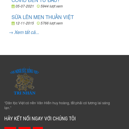
05-07-2021
5944 lượt xem
SỮA LÊN MEN THUẦN VIỆT
12-11-2015
5766 lượt xem
→ Xem tất cả...
“Dân tộc Việt có nền Văn Hiến huy hoàng, tất phải có tương lai sáng
lạn.”
HÃY KẾT NỐI NGAY VỚI CHÚNG TÔI