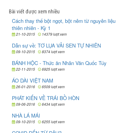
Bài viết được xem nhiều
Cách thay thế bột ngọt, bột nêm từ nguyên liệu
thiên nhiên - Kỳ 1
21-10-2015
14379 lượt xem
Dẫn sự về: TƠ LỤA VẢI SEN TỰ NHIÊN
09-10-2015
8374 lượt xem
BÁNH HỘC - Thức ăn Nhân Văn Quốc Túy
22-11-2015
6925 lượt xem
ÁO DÀI VIỆT NAM
26-01-2016
6509 lượt xem
PHÁT KIẾN VỀ TRÁI BỒ HÒN
09-06-2016
6434 lượt xem
NHÀ LÁ MÁI
09-10-2015
6255 lượt xem
COVID ĐẾN TỪ ĐÂU?