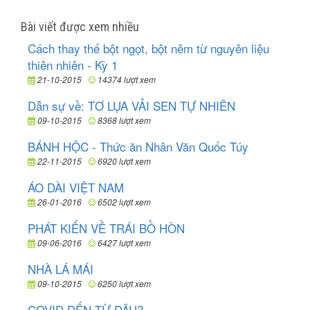
Bài viết được xem nhiều
Cách thay thế bột ngọt, bột nêm từ nguyên liệu
thiên nhiên - Kỳ 1
21-10-2015
14374 lượt xem
Dẫn sự về: TƠ LỤA VẢI SEN TỰ NHIÊN
09-10-2015
8368 lượt xem
BÁNH HỘC - Thức ăn Nhân Văn Quốc Túy
22-11-2015
6920 lượt xem
ÁO DÀI VIỆT NAM
26-01-2016
6502 lượt xem
PHÁT KIẾN VỀ TRÁI BỒ HÒN
09-06-2016
6427 lượt xem
NHÀ LÁ MÁI
09-10-2015
6250 lượt xem
COVID ĐẾN TỪ ĐÂU?