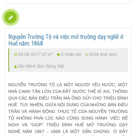
Nguyễn Trường Tộ và việc mở trường dạy nghề ở
Huế năm 1868
29-08-2017 07:47
0 nhận xét
3036 lượt xem
Văn Minh Sức Sống Việt
NGUYỄN TRƯỜNG TỘ LÀ MỘT NGƯỜI YÊU NƯỚC, MỘT
NHÀ CANH TÂN LỚN CỦA ĐẤT NƯỚC THẾ KỈ XIX, THÔNG
QUA CÁC BẢN ĐIỀU TRẦN MÀ ÔNG GỬI CHO TRIỀU ĐÌNH
HUẾ. TUY NHIÊN, GIỮA NỘI DUNG CỦA NHỮNG BẢN ĐIỀU
TRẦN VÀ HÀNH ĐỘNG THỰC TẾ CỦA NGUYỄN TRƯỜNG
TỘ KHÔNG PHẢI LÚC NÀO CŨNG SONG HÀNH. VIỆC ĐỀ
NGHỊ VÀ “GIÚP” TRIỀU ĐÌNH HUẾ MỞ TRƯỜNG DẠY
NGHỀ NĂM 1867 - 1868 LÀ MỘT DẪN CHỨNG. Ở ĐÂY