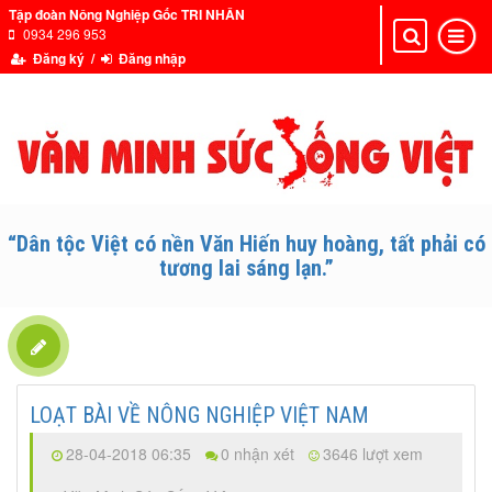
Tập đoàn Nông Nghiệp Gốc TRI NHÂN
0934 296 953
Toggle
Toggle
navigation
navigat
Đăng ký /
Đăng nhập
“Dân tộc Việt có nền Văn Hiến huy hoàng, tất phải có
tương lai sáng lạn.”
LOẠT BÀI VỀ NÔNG NGHIỆP VIỆT NAM
28-04-2018 06:35
0 nhận xét
3646 lượt xem