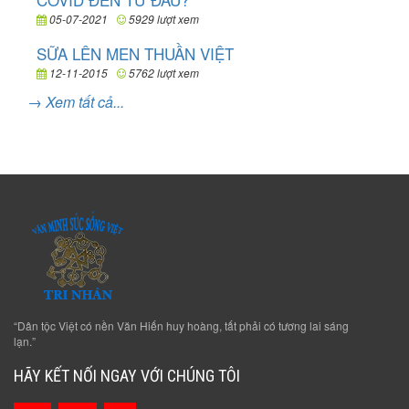
05-07-2021
5929 lượt xem
SỮA LÊN MEN THUẦN VIỆT
12-11-2015
5762 lượt xem
→ Xem tất cả...
“Dân tộc Việt có nền Văn Hiến huy hoàng, tất phải có tương lai sáng
lạn.”
HÃY KẾT NỐI NGAY VỚI CHÚNG TÔI