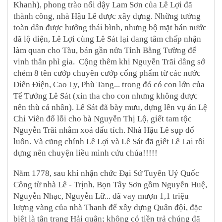
Khanh), phong trào nổi dậy Lam Sơn của Lê Lợi đã
thành công, nhà Hậu Lê được xây dựng. Những tưởng
toàn dân được hưởng thái bình, nhưng bộ mặt bán nước
đã lộ diện, Lê Lợi cùng Lê Sát lại đang tâm chấp nhận
làm quan cho Tàu, bán gần nửa Tỉnh Bằng Tường để
vinh thân phì gia. Cộng thêm khi Nguyễn Trãi dâng sớ
chém 8 tên cướp chuyên cướp cống phẩm từ các nước
Diến Điện, Cao Ly, Phù Tang... trong đó có con lớn của
Tể Tướng Lê Sát (xin tha cho con nhưng không được
nên thù cá nhân). Lê Sát đã bày mưu, dựng lên vụ án Lệ
Chi Viên đổ lỗi cho bà Nguyễn Thị Lộ, giết tam tộc
Nguyễn Trãi nhằm xoá dấu tích. Nhà Hậu Lê sụp đổ
luôn. Và cũng chính Lê Lợi và Lê Sát đã giết Lê Lai rồi
dựng nên chuyện liều mình cứu chúa!!!!!
Năm 1778, sau khi nhận chức Đại Sứ Tuyên Uý Quốc
Công từ nhà Lê - Trịnh, Bọn Tây Sơn gồm Nguyễn Huệ,
Nguyễn Nhạc, Nguyễn Lữ... đã vay mượn 1,1 triệu
lượng vàng của nhà Thanh để xây dựng Quân đội, đặc
biệt là tân trang Hải quân; không có tiền trả chúng đã