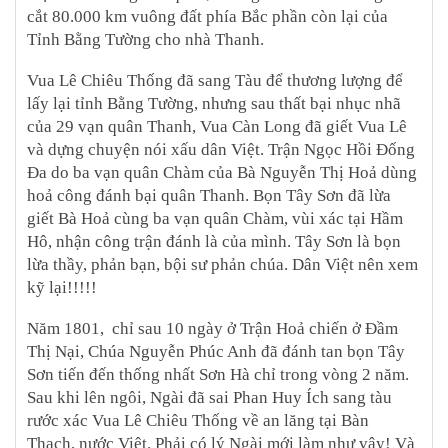
cắt 80.000 km vuông đất phía Bắc phần còn lại của
Tỉnh Bằng Tường cho nhà Thanh.
Vua Lê Chiêu Thống đã sang Tàu để thương lượng để
lấy lại tỉnh Bằng Tường, nhưng sau thất bại nhục nhã
của 29 vạn quân Thanh, Vua Càn Long đã giết Vua Lê
và dựng chuyện nói xấu dân Việt. Trận Ngọc Hồi Đống
Đa do ba vạn quân Chàm của Bà Nguyễn Thị Hoả dùng
hoả công đánh bại quân Thanh. Bọn Tây Sơn đã lừa
giết Bà Hoả cùng ba vạn quân Chàm, vùi xác tại Hầm
Hô, nhận công trận đánh là của mình. Tây Sơn là bọn
lừa thầy, phản bạn, bội sư phản chúa. Dân Việt nên xem
kỹ lại!!!!!
Năm 1801, chỉ sau 10 ngày ở Trận Hoả chiến ở Đầm
Thị Nại, Chúa Nguyễn Phúc Anh đã đánh tan bọn Tây
Sơn tiến đến thống nhất Sơn Hà chỉ trong vòng 2 năm.
Sau khi lên ngôi, Ngài đã sai Phan Huy Ích sang tàu
rước xác Vua Lê Chiêu Thống về an lăng tại Bàn
Thạch, nước Việt. Phải có lý Ngài mới làm như vậy! Và