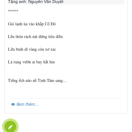
Tặng anh: Nguyễn Văn Duyệt
*****
Gió l
nh ùa vào kh
p C
Đô
ạ
ắ
ố
L
u thôn rách nát đ
ng
tiêu đi
u
ề
ứ
ề
L
a binh dĩ vàng còn x
xác
ử
ơ
Lá r
ng v
n ai bay h
t hiu
ụ
ườ
ắ
Ti
ng
ch não n
T
nh Tâm sang...
ế
ế
ề
ị
Xem thêm...