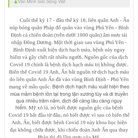
Văn Minh Sức Sống Việt
Cuối thế kỷ 17 - đầu thế kỷ 18, liên quân Anh - Ấn
núp bóng quân Pháp đổ quân vào vùng Phú Yên - Bình
Định cả chiến đoàn (trên dưới 1000 quân) âm mưu tái
nhập Đông Dương. Một thời gian sau vùng Phú Yên -
Bình Định xuất hiện dịch hạch máu, bệnh này nguy
hiểm và gây chết rất nhiều người. Nguồn gốc của dịch
Covid 19 chính là bệnh dịch hạch máu trị không được.
Biến thể Covid 19 Anh, Ấn bắt nguồn từ dịch hạch máu
do liên quân Anh Ấn đã vào vùng Bình Định - Phú Yên
Bệnh dịch hạch máu xuất hiện theo
mang về mẫu quốc.
mùa mầm bệnh tồn tại trong tận xương tủy và di truyền
qua nhiều trăm năm, dịch để càng lâu càng nguy
hiểm.
Mỹ xỏ lá, nó biết được nguồn gốc của bệnh
Covid 19 bắt đầu từ đâu, nó biết được vì sao có biến thể
Anh, Ấn, biết được bệnh Covid 19 này khoa học hiện
đại không chữa được, khi chiến đoàn Anh Ấn qua thay
Pháp thì đã lầm mưu của Mỹ.