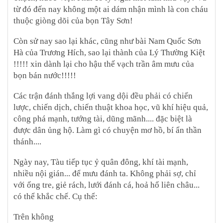
từ đó đến nay không một ai dám nhận mình là con cháu
thuộc giòng dõi của bọn Tây Sơn!
Còn sử nay sao lại khác, cũng như bài Nam Quốc Sơn
Hà của Trương Hích, sao lại thành của Lý Thường Kiệt
!!!!! xin dành lại cho hậu thế vạch trần âm mưu của
bọn bán nước!!!!!
Các trận đánh thắng lợi vang dội đều phải có chiến
lược, chiến dịch, chiến thuật khoa học, vũ khí hiệu quả,
công phá mạnh, tướng tài, dũng mãnh.... đặc biệt là
được dân ủng hộ. Làm gì có chuyện mơ hồ, bí ẩn thần
thánh....
Ngày nay, Tàu tiếp tục ỷ quân đông, khí tài mạnh,
nhiều nội gián... để mưu đánh ta. Không phải sợ, chỉ
với ống tre, giẻ rách, lưới đánh cá, hoả hổ liên châu...
có thể khắc chế. Cụ thể:
Trên không