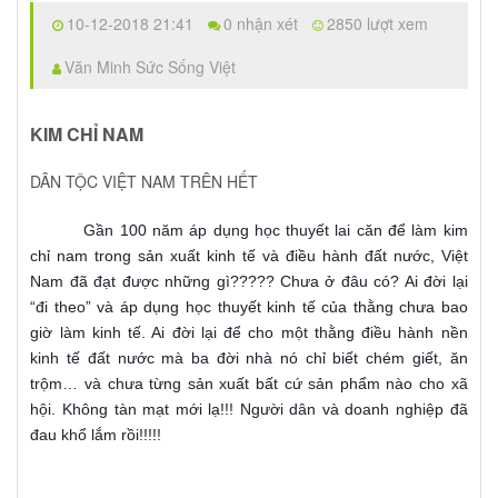
10-12-2018 21:41
0 nhận xét
2850 lượt xem
Văn Minh Sức Sống Việt
KIM CHỈ NAM
DÂN TỘC VIỆT NAM TRÊN HẾT
Gần 100 năm áp dụng học thuyết lai căn để làm kim
chỉ nam trong sản xuất kinh tế và điều hành đất nước, Việt
Nam đã đạt được những gì????? Chưa ở đâu có? Ai đời lại
“đi theo” và áp dụng học thuyết kinh tế của thằng chưa bao
giờ làm kinh tế. Ai đời lại để cho một thằng điều hành nền
kinh tế đất nước mà ba đời nhà nó chỉ biết chém giết, ăn
trộm… và chưa từng sản xuất bất cứ sản phẩm nào cho xã
hội. Không tàn mạt mới lạ!!! Người dân và doanh nghiệp đã
đau khổ lắm rồi!!!!!