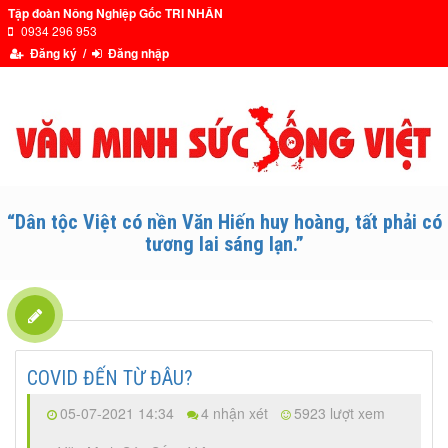
Tập đoàn Nông Nghiệp Gốc TRI NHÂN
0934 296 953
Đăng ký /
Đăng nhập
“Dân tộc Việt có nền Văn Hiến huy hoàng, tất phải có
tương lai sáng lạn.”
COVID ĐẾN TỪ ĐÂU?
05-07-2021 14:34
4 nhận xét
5923 lượt xem