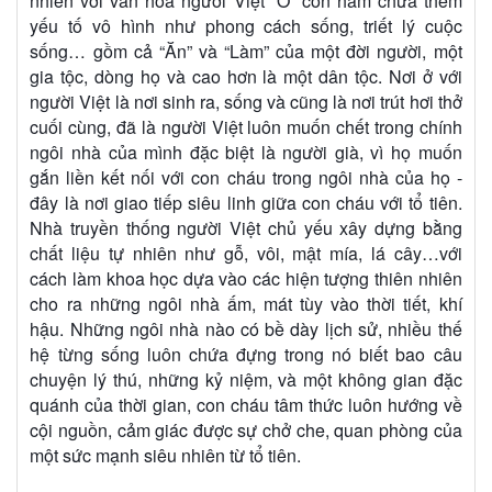
nhiên với văn hóa người Việt “Ở” còn hàm chứa thêm
yếu tố vô hình như phong cách sống, triết lý cuộc
sống… gồm cả “Ăn” và “Làm” của một đời người, một
gia tộc, dòng họ và cao hơn là một dân tộc. Nơi ở với
người Việt là nơi sinh ra, sống và cũng là nơi trút hơi thở
cuối cùng, đã là người Việt luôn muốn chết trong chính
ngôi nhà của mình đặc biệt là người già, vì họ muốn
gắn liền kết nối với con cháu trong ngôi nhà của họ -
đây là nơi giao tiếp siêu linh giữa con cháu với tổ tiên.
Nhà truyền thống người Việt chủ yếu xây dựng bằng
chất liệu tự nhiên như gỗ, vôi, mật mía, lá cây…với
cách làm khoa học dựa vào các hiện tượng thiên nhiên
cho ra những ngôi nhà ấm, mát tùy vào thời tiết, khí
hậu. Những ngôi nhà nào có bề dày lịch sử, nhiều thế
hệ từng sống luôn chứa đựng trong nó biết bao câu
chuyện lý thú, những kỷ niệm, và một không gian đặc
quánh của thời gian, con cháu tâm thức luôn hướng về
cội nguồn, cảm giác được sự chở che, quan phòng của
một sức mạnh siêu nhiên từ tổ tiên.