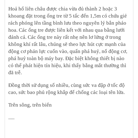
Hoả hổ liên châu được chia vừa đủ thành 2 hoặc 3
khoang đặt trong ống tre từ 5 tấc đến 1,5m có chứa giẻ
rách phóng lên tầng bình lưu theo nguyên lý bắn pháo
hoa. Các ống tre được liên kết với nhau qua bằng lưới
đánh cá. Các ống tre này rất nhẹ nên lơ lửng ở trong
không khí rất lâu, chúng sẽ theo lực hút cực mạnh của
động cơ phản lực cuốn vào, quấn phá huỷ, nổ động cơ,
phá huỷ toàn bộ máy bay. Đặc biệt không thiết bị nào
có thể phát hiện tín hiệu, khi thấy bằng mắt thường thì
đã trễ.
Đồng thời sử dụng số nhiều, cùng sức va đập ở tốc độ
cao, sức bao phủ rộng khắp để chống các loại tên lửa.
Trên sông, trên biển
.....