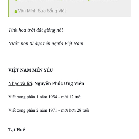
Văn Minh Sức Sống Việt
Tinh hoa trời đất giống nòi
Nước non tú dục nên người Việt Nam
VIỆT NAM MẾN YÊU
Nhạc và lời
:
Nguyễn Phúc Ưng Viên
Vi
t xong ph
n 1 năm 1954 - m
i 12 tu
i
ế
ầ
ớ
ổ
Vi
t xong ph
n 2 năm 1971 - m
i h
n 28 tu
i
ế
ầ
ớ
ơ
ổ
Tại Huế