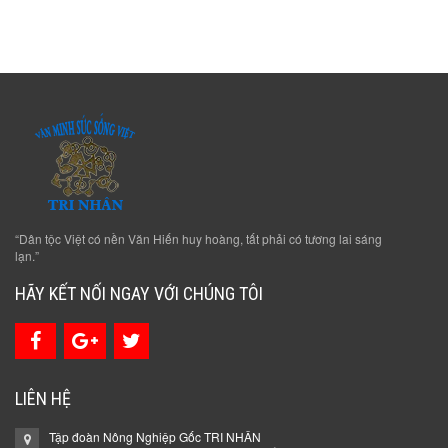
“Dân tộc Việt có nền Văn Hiến huy hoàng, tất phải có tương lai sáng
lạn.”
HÃY KẾT NỐI NGAY VỚI CHÚNG TÔI
LIÊN HỆ
Tập đoàn Nông Nghiệp Gốc TRI NHÂN