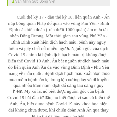
Văn Minh Sức Sống Việt
Cuối thế kỷ 17 - đầu thế kỷ 18, liên quân Anh - Ấn
núp bóng quân Pháp đổ quân vào vùng Phú Yên - Bình
Định cả chiến đoàn (trên dưới 1000 quân) âm mưu tái
nhập Đông Dương. Một thời gian sau vùng Phú Yên -
Bình Định xuất hiện dịch hạch máu, bệnh này nguy
hiểm và gây chết rất nhiều người. Nguồn gốc của dịch
Covid 19 chính là bệnh dịch hạch máu trị không được.
Biến thể Covid 19 Anh, Ấn bắt nguồn từ dịch hạch máu
do liên quân Anh Ấn đã vào vùng Bình Định - Phú Yên
Bệnh dịch hạch máu xuất hiện theo
mang về mẫu quốc.
mùa mầm bệnh tồn tại trong tận xương tủy và di truyền
qua nhiều trăm năm, dịch để càng lâu càng nguy
hiểm.
Mỹ xỏ lá, nó biết được nguồn gốc của bệnh
Covid 19 bắt đầu từ đâu, nó biết được vì sao có biến thể
Anh, Ấn, biết được bệnh Covid 19 này khoa học hiện
đại không chữa được, khi chiến đoàn Anh Ấn qua thay
Pháp thì đã lầm mưu của Mỹ.