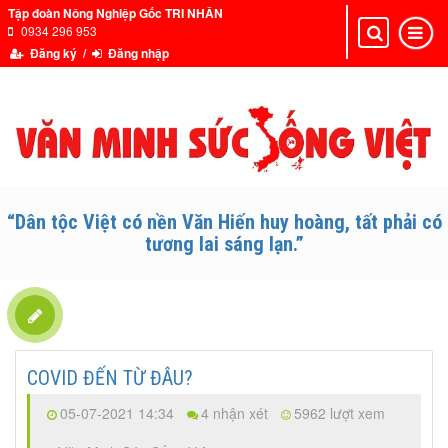
Tập đoàn Nông Nghiệp Gốc TRI NHÂN
0934 296 953
Toggle
Toggle
navigation
navigat
Đăng ký /
Đăng nhập
“Dân tộc Việt có nền Văn Hiến huy hoàng, tất phải có
tương lai sáng lạn.”
COVID ĐẾN TỪ ĐÂU?
05-07-2021 14:34
4 nhận xét
5962 lượt xem