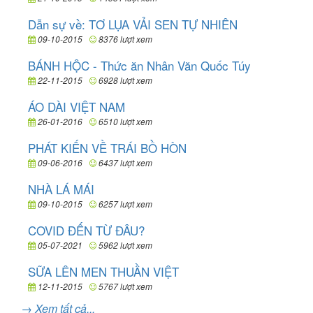
Dẫn sự về: TƠ LỤA VẢI SEN TỰ NHIÊN
09-10-2015
8376 lượt xem
BÁNH HỘC - Thức ăn Nhân Văn Quốc Túy
22-11-2015
6928 lượt xem
ÁO DÀI VIỆT NAM
26-01-2016
6510 lượt xem
PHÁT KIẾN VỀ TRÁI BỒ HÒN
09-06-2016
6437 lượt xem
NHÀ LÁ MÁI
09-10-2015
6257 lượt xem
COVID ĐẾN TỪ ĐÂU?
05-07-2021
5962 lượt xem
SỮA LÊN MEN THUẦN VIỆT
12-11-2015
5767 lượt xem
→ Xem tất cả...