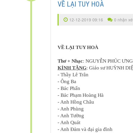
VỀ LẠI TUY HOÀ
12-12-2019 09:16
0 nhận xé
VỀ LẠI TUY HOÀ
Thơ + Nhạc
: NGUYỄN PHÚC ƯNG
KÍNH TẶNG
: Giáo sư HUỲNH DI
- Thầy Lê Trân
- Ông Ba
- Bác Phấn
- Bác Phạm Hoàng Hà
- Anh Hồng Châu
- Anh Phùng
- Anh Tường
- Anh Quát
- Anh Đảm và đại gia đình