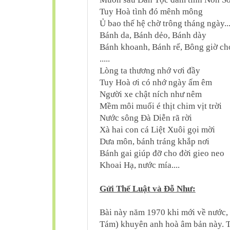
Tuy Hoà tình đó mênh mông
Ủ bao thế hệ chờ trông tháng ngày...
Bánh da, Bánh dẻo, Bánh dày
Bánh khoanh, Bánh rế, Bông giờ chợ 
.....
Lòng ta thương nhớ vơi đầy
Tuy Hoà ơi có nhớ ngày ấm êm
Người xe chật ních như nêm
Mềm môi muối é thịt chim vịt trời
Nước sông Đà Diễn rã rời
Xà hai con cá Liệt Xuôi gọi mời
Dưa môn, bánh tráng khắp nơi
Bánh gai giúp đỡ cho đời gieo neo
Khoai Hạ, nước mía....
Gửi Thế Luật và Đỗ Như:
Bài này năm 1970 khi mới về nước,
Tám) khuyên anh hoà âm bản này. Th