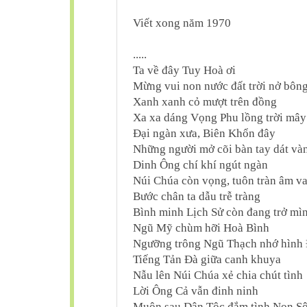
Viết xong năm 1970
.....
Ta về đây Tuy Hoà ơi
Mừng vui non nước đất trời nở bôn
Xanh xanh cỏ mượt trên đồng
Xa xa dáng Vọng Phu lồng trời mây
Đại ngàn xưa, Biên Khổn đây
Những người mở cõi bàn tay dát và
Dinh Ông chí khí ngút ngàn
Núi Chúa còn vọng, tuôn tràn âm v
Bước chân ta dẫu trễ tràng
Bình minh Lịch Sử còn đang trở mì
Ngũ Mỹ chùm hỡi Hoà Bình
Ngưỡng trông Ngũ Thạch nhớ hình 
Tiếng Tản Đà giữa canh khuya
Nẫu lên Núi Chúa xẻ chia chút tình
Lời Ông Cả vẫn đinh ninh
Muôn sau Dân Tộc đắm tình Non S