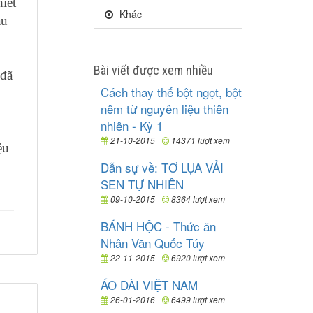
iết
Khác
àu
Bài viết được xem nhiều
 đã
Cách thay thế bột ngọt, bột
nêm từ nguyên liệu thiên
nhiên - Kỳ 1
21-10-2015
14371 lượt xem
ệu
Dẫn sự về: TƠ LỤA VẢI
SEN TỰ NHIÊN
09-10-2015
8364 lượt xem
BÁNH HỘC - Thức ăn
Nhân Văn Quốc Túy
22-11-2015
6920 lượt xem
ÁO DÀI VIỆT NAM
26-01-2016
6499 lượt xem