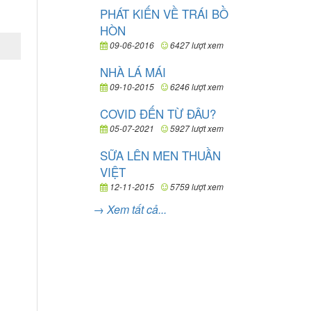
PHÁT KIẾN VỀ TRÁI BỒ
HÒN
09-06-2016
6427 lượt xem
NHÀ LÁ MÁI
09-10-2015
6246 lượt xem
COVID ĐẾN TỪ ĐÂU?
05-07-2021
5927 lượt xem
SỮA LÊN MEN THUẦN
VIỆT
12-11-2015
5759 lượt xem
→ Xem tất cả...