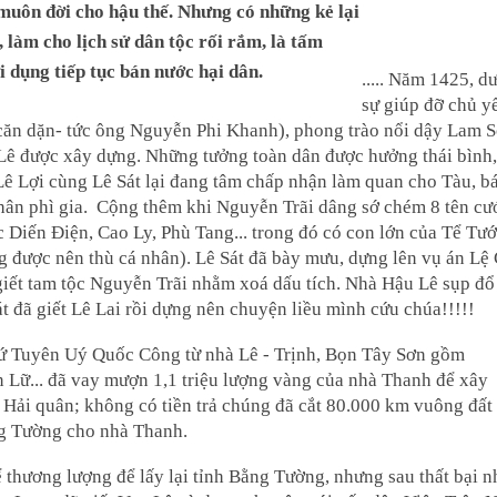
 muôn đời cho hậu thế. Nhưng có những kẻ lại
làm cho lịch sử dân tộc rối rắm, là tấm
 dụng tiếp tục bán nước hại dân.
..... Năm 1425, d
sự giúp đỡ chủ y
 căn dặn- tức ông Nguyễn Phi Khanh), phong trào nổi dậy Lam 
Lê được xây dựng. Những tưởng toàn dân được hưởng thái bình,
Lê Lợi cùng Lê Sát lại đang tâm chấp nhận làm quan cho Tàu, b
hân phì gia. Cộng thêm khi Nguyễn Trãi dâng sớ chém 8 tên cư
Diến Điện, Cao Ly, Phù Tang... trong đó có con lớn của Tể Tư
g được nên thù cá nhân). Lê Sát đã bày mưu, dựng lên vụ án Lệ 
giết tam tộc Nguyễn Trãi nhằm xoá dấu tích. Nhà Hậu Lê sụp đổ
t đã giết Lê Lai rồi dựng nên chuyện liều mình cứu chúa!!!!!
ứ Tuyên Uý Quốc Công từ nhà Lê - Trịnh, Bọn Tây Sơn gồm
ữ... đã vay mượn 1,1 triệu lượng vàng của nhà Thanh để xây
g Hải quân; không có tiền trả chúng đã cắt 80.000 km vuông đất
ng Tường cho nhà Thanh.
thương lượng để lấy lại tỉnh Bằng Tường, nhưng sau thất bại n