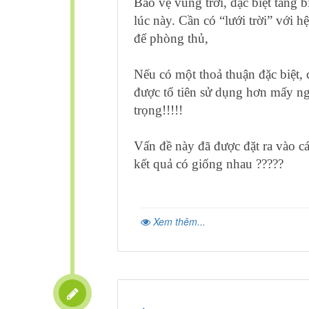
Bảo vệ vùng trời, đặc biệt tầng
lúc này. Cần có “lưới trời” với 
để phòng thủ,
Nếu có một thoả thuận đặc biệt,
được tổ tiên sử dụng hơn mấy ng
trọng!!!!!
Vấn đề này đã được đặt ra vào 
kết quả có giống nhau ?????
Xem thêm...