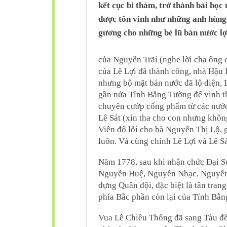
kết cục bi thảm, trở thành bài học
được tôn vinh như những anh hùng, 
gương cho những bè lũ bán nước lợi
của Nguyễn Trãi (nghe lời cha ông
của Lê Lợi đã thành công, nhà Hậu 
nhưng bộ mặt bán nước đã lộ diện, 
gần nửa Tỉnh Bằng Tường để vinh t
chuyên cướp cống phẩm từ các nước 
Lê Sát (xin tha cho con nhưng khôn
Viên đổ lỗi cho bà Nguyễn Thị Lộ, 
luôn. Và cũng chính Lê Lợi và Lê Sá
Năm 1778, sau khi nhận chức Đại S
Nguyễn Huệ, Nguyễn Nhạc, Nguyễn L
dựng Quân đội, đặc biệt là tân tran
phía Bắc phần còn lại của Tỉnh Bằ
Vua Lê Chiêu Thống đã sang Tàu để 