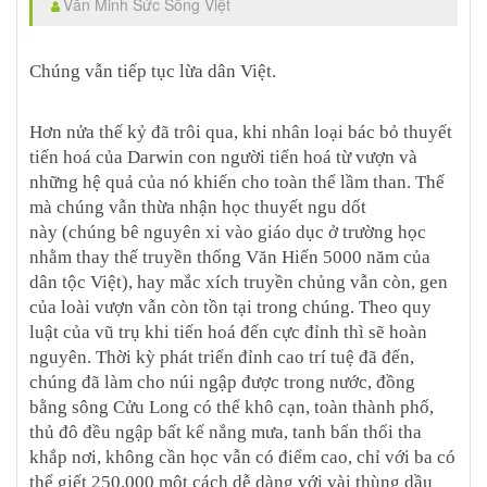
Văn Minh Sức Sống Việt
Chúng vẫn tiếp tục lừa dân Việt.
Hơn nửa thế kỷ đã trôi qua, khi nhân loại bác bỏ thuyết
tiến hoá của Darwin con người tiến hoá từ vượn và
những hệ quả của nó khiến cho toàn thể lầm than. Thế
mà chúng vẫn thừa nhận học thuyết ngu dốt
này
(chúng bê nguyên xi vào giáo dục ở trường học
nhằm thay thế truyền thống Văn Hiến 5000 năm của
dân tộc Việt),
hay mắc xích truyền chủng vẫn còn, gen
của loài vượn vẫn còn tồn tại trong chúng. Theo quy
luật của vũ trụ khi tiến hoá đến cực đỉnh thì sẽ hoàn
nguyên. Thời kỳ phát triển đỉnh cao trí tuệ đã đến,
chúng đã làm cho núi ngập được trong nước, đồng
bằng sông Cửu Long có thể khô cạn, toàn thành phố,
thủ đô
đều ngập bất kể nắng mưa, tanh bẩn thối tha
khắp nơi
, không cần học vẫn có điểm cao, chỉ với ba có
thể giết 250.000 một cách dễ dàng với vài thùng dầu