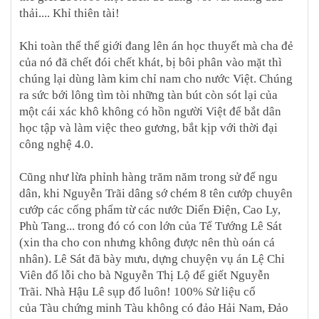
thải.... Khỉ thiên tài!
Khi toàn thể thế giới đang lên án học thuyết mà cha đẻ
của nó đã chết đói chết khát, bị bôi phân vào mặt thì
chúng lại dùng làm kim chỉ nam cho nước Việt. Chúng
ra sức bới lông tìm tòi những tàn bút còn sót lại của
một cái xác khô không có hồn người Việt để bắt dân
học tập và làm việc theo gương, bắt kịp với thời đại
công nghệ 4.0.
Cũng như lừa phỉnh hàng trăm năm trong sử để ngu
dân, khi Nguyễn Trãi dâng sớ chém 8 tên cướp chuyên
cướp các cống phẩm từ các nước Diến Điện, Cao Ly,
Phù Tang... trong đó có con lớn của Tể Tướng Lê Sát
(xin tha cho con nhưng không được nên thù oán cá
nhân). Lê Sát đã bày mưu, dựng chuyện vụ án Lệ Chi
Viên đổ lỗi cho bà Nguyễn Thị Lộ để giết Nguyễn
Trãi.
Nhà Hậu Lê sụp đổ luôn! 100% Sử liệu cổ
của
Tàu
chứng minh Tàu không có đảo Hải Nam, Đảo