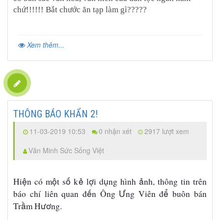
chứ!!!!!! Bắt chước ăn tạp làm gì?????
Xem thêm...
THÔNG BÁO KHẨN 2!
11-03-2019 10:53
0 nhận xét
2917 lượt xem
Văn Minh Sức Sống Việt
ệ
ộ
ố
ẻ
ợ
ụ
ả
Hi
n có m
t s
k
l
i d
ng hình
nh, thông tin trên
ế
Ư
ể
báo chí liên quan đ
n Ông
ng Vi
ê
n
đ
buôn bán
ầ
ươ
Tr
m H
ng.