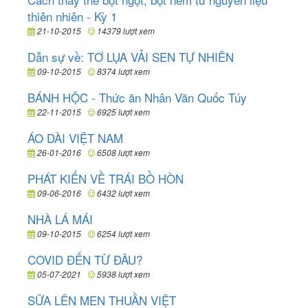
thiên nhiên - Kỳ 1
21-10-2015
14379 lượt xem
Dẫn sự về: TƠ LỤA VẢI SEN TỰ NHIÊN
09-10-2015
8374 lượt xem
BÁNH HỘC - Thức ăn Nhân Văn Quốc Túy
22-11-2015
6925 lượt xem
ÁO DÀI VIỆT NAM
26-01-2016
6508 lượt xem
PHÁT KIẾN VỀ TRÁI BỒ HÒN
09-06-2016
6432 lượt xem
NHÀ LÁ MÁI
09-10-2015
6254 lượt xem
COVID ĐẾN TỪ ĐÂU?
05-07-2021
5938 lượt xem
SỮA LÊN MEN THUẦN VIỆT