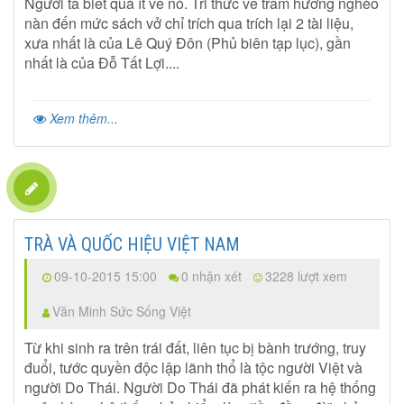
Người ta biết quá ít về nó. Tri thức về trầm hương nghèo
nàn đến mức sách vở chỉ trích qua trích lại 2 tài liệu,
xưa nhất là của Lê Quý Đôn (Phủ biên tạp lục), gần
nhất là của Đỗ Tất Lợi....
Xem thêm...
TRÀ VÀ QUỐC HIỆU VIỆT NAM
09-10-2015 15:00
0 nhận xét
3228 lượt xem
Văn Minh Sức Sống Việt
Từ khi sinh ra trên trái đất, liên tục bị bành trướng, truy
đuổi, tước quyền độc lập lãnh thổ là tộc người Việt và
người Do Thái. Người Do Thái đã phát kiến ra hệ thống