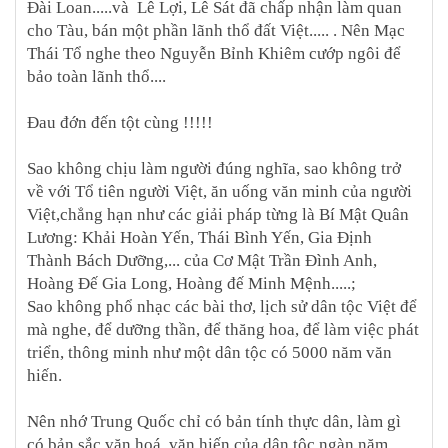
Đài Loan.....và Lê Lợi, Lê Sát đã chấp nhận làm quan
cho Tàu, bán một phần lãnh thổ đất Việt..... . Nên Mạc
Thái Tổ nghe theo Nguyễn Bỉnh Khiêm cướp ngôi để
bảo toàn lãnh thổ....
Đau đớn đến tột cùng !!!!!
Sao không chịu làm người đúng nghĩa, sao không trở
về với Tổ tiên người Việt, ăn uống văn minh của người
Việt,
chẳng hạn như các giải pháp từng là Bí Mật Quân
Lương: Khải Hoàn Yến, Thái Bình Yến, Gia Định
Thành Bách Dưỡng,... của Cơ Mật Trần Đình Anh,
Hoàng Đế Gia Long, Hoàng đế Minh Mệnh.....;
Sao không phổ nhạc các bài thơ, lịch sử dân tộc Việt để
mà nghe, để dưỡng thần, để thăng hoa, để làm việc phát
triển, thông minh như một dân tộc có 5000 năm văn
hiến.
Nên nhớ Trung Quốc chỉ có bản tính thực dân, làm gì
có bản sắc văn hoá, văn hiến của dân tộc ngàn năm