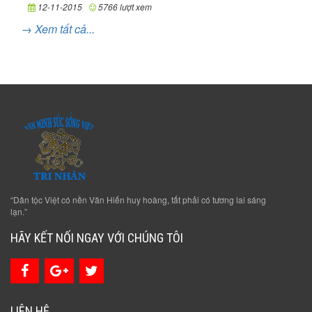
12-11-2015
5766 lượt xem
→ Xem tất cả...
“Dân tộc Việt có nền Văn Hiến huy hoàng, tất phải có tương lai sáng
lạn.”
HÃY KẾT NỐI NGAY VỚI CHÚNG TÔI
LIÊN HỆ