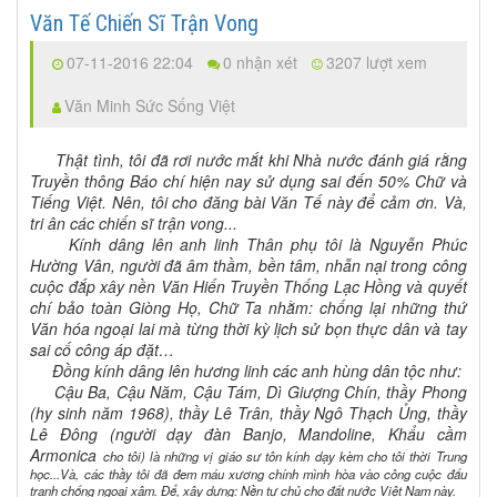
Văn Tế Chiến Sĩ Trận Vong
07-11-2016 22:04
0 nhận xét
3207 lượt xem
Văn Minh Sức Sống Việt
Thật tình, tôi đã rơi nước mắt khi Nhà nước đánh giá rằng
Truyền thông Báo chí hiện nay sử dụng sai đến 50% Chữ và
Tiếng Việt. Nên, tôi cho đăng bài Văn Tế này để cảm ơn. Và,
tri ân các chiến sĩ trận vong...
Kính dâng lên anh linh Thân phụ tôi là Nguyễn Phúc
Hường Vân, người đã âm thầm, bền tâm, nhẫn nại trong công
cuộc đắp xây nền Văn Hiến Truyền Thống Lạc Hồng và quyết
chí bảo toàn Giòng Họ, Chữ Ta nhằm: chống lại những thứ
Văn hóa ngoại lai mà từng thời kỳ lịch sử bọn thực dân và tay
sai cố công áp đặt…
Đồng kính dâng lên hương linh các anh hùng dân tộc như:
Cậu Ba, Cậu Năm, Cậu Tám, Dì Giượng Chín, thầy Phong
(hy sinh năm 1968), thầy Lê Trân, thầy Ngô Thạch Ủng, thầy
Lê Đông (người dạy đàn Banjo, Mandoline, Khẩu cầm
Armonica
cho tôi
) là những vị giáo sư tôn kính dạy kèm cho tôi thời Trung
học...Và, các thầy tôi đã đem máu xương chính mình hòa vào công cuộc đấu
tranh chống ngoại xâm. Để, xây dựng: Nền tự chủ cho đất nước Việt Nam này.