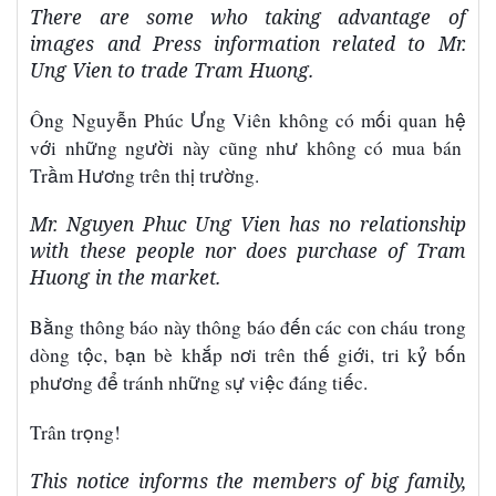
There are some who taking advantage of
images and Press information related to Mr.
Ung Vien to trade Tram Huong.
ễ
Ư
ố
ệ
Ông Nguy
n Ph
ú
c
ng Vi
ê
n kh
ô
ng c
ó
m
i quan h
ớ
ữ
ườ
ư
v
i nh
ng ng
i n
à
y c
ũ
ng nh
kh
ô
ng c
ó
mua b
á
n
ầ
ươ
ị
ườ
Tr
m H
ng tr
ê
n th
tr
ng.
Mr. Nguyen Phuc Ung Vien has no relationship
with these people nor does purchase of Tram
Huong in the market.
ằ
ế
B
ng th
ô
ng b
á
o n
à
y th
ô
ng b
á
o
đ
n c
á
c con ch
á
u trong
ộ
ạ
ắ
ơ
ế
ớ
ỷ
ố
d
ò
ng t
c, b
n b
è
kh
p n
i tr
ê
n th
gi
i, tri k
b
n
ươ
ể
ữ
ự
ệ
ế
ph
ng
đ
tr
á
nh nh
ng s
vi
c
đá
ng ti
c.
ọ
Trân tr
ng!
This notice informs the members of big family,