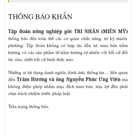
THÔNG BÁO KHẨN
Tập đoàn nông nghiệp gốc TRI NHÂN
(MIÊN MỸ)
thông báo đ
n toàn th
các c
quan ch
c năng, tri k
muôn
ế
ể
ơ
ứ
ỷ
ph
ng: T
p đoàn không có h
p tác đ
u t
, mua bán tr
m
ươ
ậ
ợ
ầ
ư
ầ
h
ng và các s
n ph
m t
tr
m h
ng t
nhiên v
i b
t c
đ
i
ươ
ả
ẩ
ừ
ầ
ươ
ự
ớ
ấ
ứ
ố
tác nào, d
i b
t c
hình th
c nào.
ướ
ấ
ứ
ứ
Nh
ng ai l
i d
ng danh nghĩa, hình
nh, thông tin… liên quan
ữ
ợ
ụ
ả
đ
n
Trầm Hương và ông Nguyễn Phúc Ưng Viên
mà
ế
không đ
c phép nh
m m
c đích mua bán, tr
c l
i đ
u ph
i
ượ
ằ
ụ
ụ
ợ
ề
ả
ch
u trách nhi
m tr
c pháp lu
t.
ị
ệ
ướ
ậ
Trân tr
ng thông báo
.
ọ