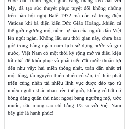
cuộc đấu tranh ngoại giao căng thẳng kéo dài với
Mỹ, đã tạo sức thuyết phục tuyệt đối không những
trên bàn hội nghị Balê 1972 mà còn cả trong điện
Vatican khi bà diện kiến Đức Giáo Hoàng...khiến cả
thế giới ngưỡng mộ, niềm tự hào của người dân Việt
lên ngút ngàn. Không lâu sau thời gian này, chưa bao
giờ trong hàng ngàn năm lịch sử dựng nước và giữ
nước, Việt Nam có một thời kỳ rộng mở và điều kiện
tốt nhất để khôi phục và phát triển đất nước thuận lợi
đến như vậy: hai miền thống nhất, toàn dân nhất trí
một lòng, tài nguyên thiên nhiên có sẵn, trí thức phát
triển cùng nhân tài nhiều lĩnh vực được đào tạo từ
nhiều nguồn khác nhau trên thế giới, không có bất cứ
bóng dáng quân thù nào; ngoại bang ngưỡng mộ, ước
muốn, cầu mong sao chỉ bằng 1/3 so với Việt Nam
bấy giờ là hạnh phúc!