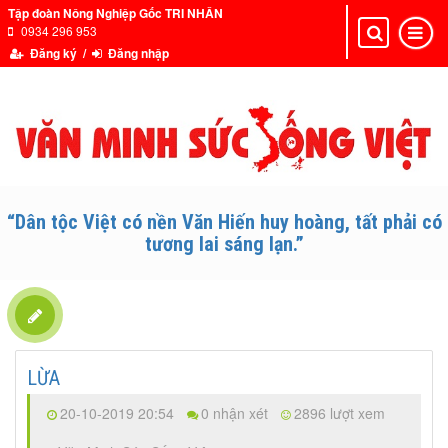
Tập đoàn Nông Nghiệp Gốc TRI NHÂN
0934 296 953
Toggle
Toggle
navigation
navigat
Đăng ký /
Đăng nhập
“Dân tộc Việt có nền Văn Hiến huy hoàng, tất phải có
tương lai sáng lạn.”
LỪA
20-10-2019 20:54
0 nhận xét
2896 lượt xem