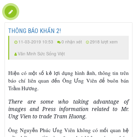
THÔNG BÁO KHẨN 2!
11-03-2019 10:53
0 nhận xét
2918 lượt xem
Văn Minh Sức Sống Việt
ệ
ộ
ố
ẻ
ợ
ụ
ả
Hi
n có m
t s
k
l
i d
ng hình
nh, thông tin trên
ế
Ư
ể
báo chí liên quan đ
n Ông
ng Vi
ê
n
đ
buôn bán
ầ
ươ
Tr
m H
ng.
There are some who taking advantage of
images and Press information related to Mr.
Ung Vien to trade Tram Huong.
ễ
Ư
ố
ệ
Ông Nguy
n Ph
ú
c
ng Vi
ê
n kh
ô
ng c
ó
m
i quan h