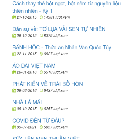
Cách thay thế bột ngọt, bột nêm từ nguyên liệu
thiên nhiên - Kỳ 1
21-10-2015
14381 lượt xem
Dẫn sự về: TƠ LỤA VẢI SEN TỰ NHIÊN
09-10-2015
8375 lượt xem
BÁNH HỘC - Thức ăn Nhân Văn Quốc Túy
22-11-2015
6927 lượt xem
ÁO DÀI VIỆT NAM
26-01-2016
6510 lượt xem
PHÁT KIẾN VỀ TRÁI BỒ HÒN
09-06-2016
6437 lượt xem
NHÀ LÁ MÁI
09-10-2015
6257 lượt xem
COVID ĐẾN TỪ ĐÂU?
05-07-2021
5957 lượt xem
SỮA LÊN MEN THUẦN VIỆT