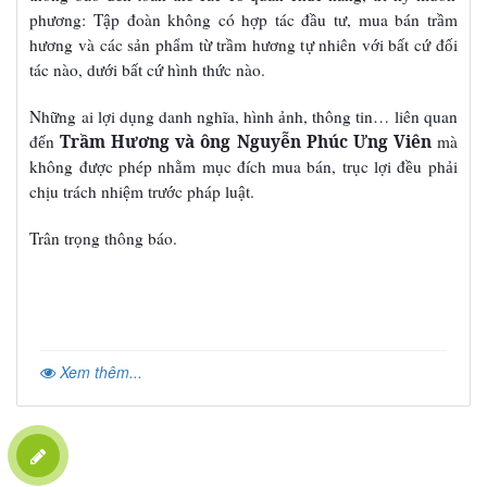
ph
ng: T
p đoàn không có h
p tác đ
u t
, mua bán tr
m
ươ
ậ
ợ
ầ
ư
ầ
h
ng và các s
n ph
m t
tr
m h
ng t
nhiên v
i b
t c
đ
i
ươ
ả
ẩ
ừ
ầ
ươ
ự
ớ
ấ
ứ
ố
tác nào, d
i b
t c
hình th
c nào.
ướ
ấ
ứ
ứ
Nh
ng ai l
i d
ng danh nghĩa, hình
nh, thông tin… liên quan
ữ
ợ
ụ
ả
đ
n
Trầm Hương và ông Nguyễn Phúc Ưng Viên
mà
ế
không đ
c phép nh
m m
c đích mua bán, tr
c l
i đ
u ph
i
ượ
ằ
ụ
ụ
ợ
ề
ả
ch
u trách nhi
m tr
c pháp lu
t.
ị
ệ
ướ
ậ
Trân tr
ng thông báo
.
ọ
Xem thêm...