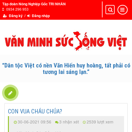
Tập đoàn Nông Nghiệp Gốc TRI NHÂN
0934 296 953
Toggle
Toggle
navigation
navigat
Đăng ký /
Đăng nhập
“Dân tộc Việt có nền Văn Hiến huy hoàng, tất phải có
tương lai sáng lạn.”
CON VUA CHÁU CHÚA?
30-06-2021 09:56
3 nhận xét
2539 lượt xem