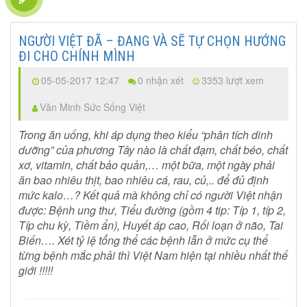
NGƯỜI VIỆT ĐÃ – ĐANG VÀ SẼ TỰ CHỌN HƯỚNG
ĐI CHO CHÍNH MÌNH
05-05-2017 12:47
0 nhận xét
3353 lượt xem
Văn Minh Sức Sống Việt
Trong ăn uống, khi áp dụng theo kiểu “phân tích dinh
dưỡng” của phương Tây nào là chất đạm, chất béo, chất
xơ, vitamin, chất bảo quản,… một bữa, một ngày phải
ăn bao nhiêu thịt, bao nhiêu cá, rau, củ,.. để đủ định
mức kalo…? Kết quả mà không chỉ có người Việt nhận
được: Bệnh ung thư, Tiểu đường (gồm 4 tip: Típ 1, típ 2,
Típ chu kỳ, Tiềm ẩn), Huyết áp cao, Rối loạn ở não, Tai
Biến…. Xét tỷ lệ tổng thể các bệnh lẫn ở mức cụ thể
từng bệnh mắc phải thì Việt Nam hiện tại nhiều nhất thế
giới !!!!!