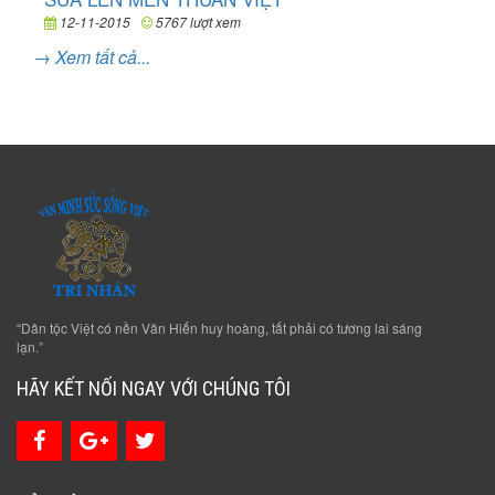
12-11-2015
5767 lượt xem
→ Xem tất cả...
“Dân tộc Việt có nền Văn Hiến huy hoàng, tất phải có tương lai sáng
lạn.”
HÃY KẾT NỐI NGAY VỚI CHÚNG TÔI