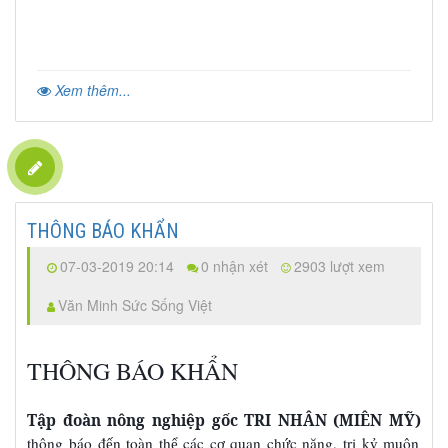
Xem thêm...
THÔNG BÁO KHẨN
07-03-2019 20:14
0 nhận xét
2903 lượt xem
Văn Minh Sức Sống Việt
THÔNG BÁO KHẨN
Tập đoàn nông nghiệp gốc TRI NHÂN
(MIÊN MỸ)
thông báo đ
n toàn th
các c
quan ch
c năng, tri k
muôn
ế
ể
ơ
ứ
ỷ