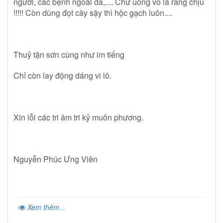
người, các bệnh ngoài da,.... Chứ uống vô là ráng chịu
!!!!! Còn dùng đọt cây sậy thì hộc gạch luôn....
Thuỷ tận sơn cùng như im tiếng
Chỉ còn lay động dáng vi lô.
Xin lỗi các tri âm tri kỷ muôn phương.
Nguyễn Phúc Ưng Viên
Xem thêm...