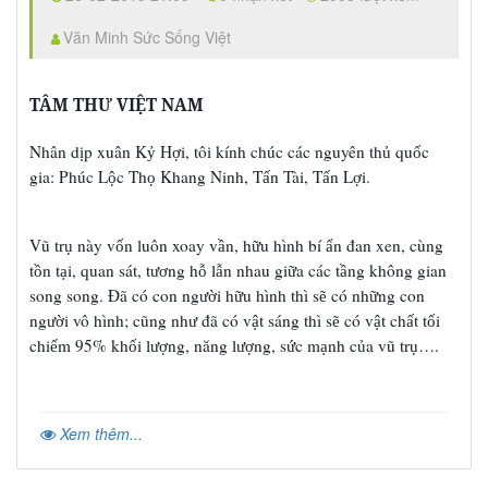
Văn Minh Sức Sống Việt
TÂM THƯ VIỆT NAM
Nhân d
p xuân K
H
i, tôi kính chúc các nguyên th
qu
c
ị
ỷ
ợ
ủ
ố
gia: Phúc L
c Th
Khang Ninh, T
n Tài, T
n L
i.
ộ
ọ
ấ
ấ
ợ
Vũ tr
này v
n luôn xoay v
n, h
u hình bí
n đan xen, cùng
ụ
ố
ầ
ữ
ẩ
t
n t
i, quan sát, t
ng h
l
n nhau gi
a các t
ng không gian
ồ
ạ
ươ
ỗ
ẫ
ữ
ầ
song song. Đã có con ng
i h
u hình thì s
có nh
ng con
ườ
ữ
ẽ
ữ
ng
i vô hình; cũng nh
đã có v
t sáng thì s
có v
t ch
t t
i
ườ
ư
ậ
ẽ
ậ
ấ
ố
chi
m 95% kh
i l
ng, năng l
ng, s
c m
nh c
a vũ tr
….
ế
ố
ượ
ượ
ứ
ạ
ủ
ụ
Xem thêm...