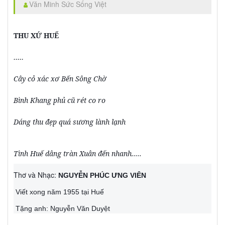
Văn Minh Sức Sống Việt
THU XỨ HUẾ
.....
Cây cỏ xác xơ Bến Sông Chờ
Bình Khang phủ cũ rét co ro
Dáng thu đẹp quá sương lành lạnh
Tình Huế dâng tràn Xuân đến nhanh.....
Thơ và Nhạc:
NGUYỄN PHÚC ƯNG VIÊN
Viết xong năm 1955 tại Huế
Tặng anh: Nguyễn Văn Duyệt