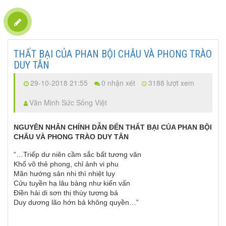
THẤT BẠI CỦA PHAN BỘI CHÂU VÀ PHONG TRÀO
DUY TÂN
29-10-2018 21:55
0 nhận xét
3188 lượt xem
Văn Minh Sức Sống Việt
NGUYÊN NHÂN CHÍNH DẪN ĐẾN THẤT BẠI CỦA PHAN BỘI
CHÂU
VÀ PHONG TRÀO DUY TÂN
“…Triếp dư niên cầm sắc bất tương văn
Khổ võ thê phong, chỉ ảnh vi phu
Mãn hướng sản nhi thì nhiệt lụy
Cửu tuyền hạ lâu bàng như kiến vấn
Điền hải di sơn thị thùy tương bá
Duy dương lão hớn bả không quyền…”