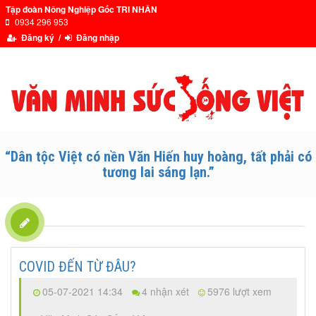
Tập đoàn Nông Nghiệp Gốc TRI NHÂN
0934 296 953
Đăng ký /
Đăng nhập
“Dân tộc Việt có nền Văn Hiến huy hoàng, tất phải có
tương lai sáng lạn.”
COVID ĐẾN TỪ ĐÂU?
05-07-2021 14:34
4 nhận xét
5976 lượt xem