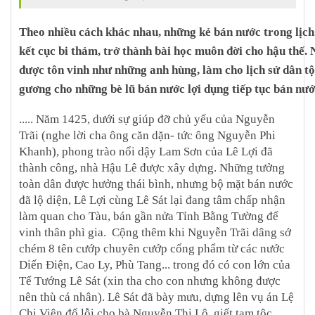
Theo nhiều cách khác nhau, những kẻ bán nước trong lịch
kết cục bi thảm, trở thành bài học muôn đời cho hậu thế.
được tôn vinh như những anh hùng, làm cho lịch sử dân tộ
gương cho những bè lũ bán nước lợi dụng tiếp tục bán nướ
..... Năm 1425, dưới sự giúp đỡ chủ yếu của Nguyễn
Trãi (nghe lời cha ông căn dặn- tức ông Nguyễn Phi
Khanh), phong trào nổi dậy Lam Sơn của Lê Lợi đã
thành công, nhà Hậu Lê được xây dựng. Những tưởng
toàn dân được hưởng thái bình, nhưng bộ mặt bán nước
đã lộ diện, Lê Lợi cùng Lê Sát lại đang tâm chấp nhận
làm quan cho Tàu, bán gần nửa Tỉnh Bằng Tường để
vinh thân phì gia. Cộng thêm khi Nguyễn Trãi dâng sớ
chém 8 tên cướp chuyên cướp cống phẩm từ các nước
Diến Điện, Cao Ly, Phù Tang... trong đó có con lớn của
Tể Tướng Lê Sát (xin tha cho con nhưng không được
nên thù cá nhân). Lê Sát đã bày mưu, dựng lên vụ án Lệ
Chi Viên đổ lỗi cho bà Nguyễn Thị Lộ, giết tam tộc