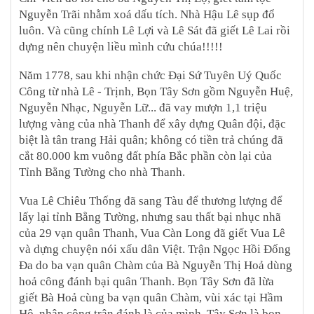
Nguyễn Trãi nhằm xoá dấu tích. Nhà Hậu Lê sụp đổ
luôn. Và cũng chính Lê Lợi và Lê Sát đã giết Lê Lai rồi
dựng nên chuyện liều mình cứu chúa!!!!!
Năm 1778, sau khi nhận chức Đại Sứ Tuyên Uý Quốc
Công từ nhà Lê - Trịnh, Bọn Tây Sơn gồm Nguyễn Huệ,
Nguyễn Nhạc, Nguyễn Lữ... đã vay mượn 1,1 triệu
lượng vàng của nhà Thanh để xây dựng Quân đội, đặc
biệt là tân trang Hải quân; không có tiền trả chúng đã
cắt 80.000 km vuông đất phía Bắc phần còn lại của
Tỉnh Bằng Tường cho nhà Thanh.
Vua Lê Chiêu Thống đã sang Tàu để thương lượng để
lấy lại tỉnh Bằng Tường, nhưng sau thất bại nhục nhã
của 29 vạn quân Thanh, Vua Càn Long đã giết Vua Lê
và dựng chuyện nói xấu dân Việt. Trận Ngọc Hồi Đống
Đa do ba vạn quân Chàm của Bà Nguyễn Thị Hoả dùng
hoả công đánh bại quân Thanh. Bọn Tây Sơn đã lừa
giết Bà Hoả cùng ba vạn quân Chàm, vùi xác tại Hầm
Hô, nhận công trận đánh là của mình. Tây Sơn là bọn