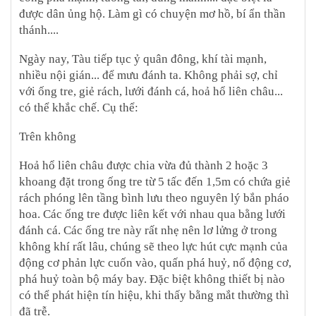
được dân ủng hộ. Làm gì có chuyện mơ hồ, bí ẩn thần
thánh....
Ngày nay, Tàu tiếp tục ỷ quân đông, khí tài mạnh,
nhiều nội gián... để mưu đánh ta. Không phải sợ, chỉ
với ống tre, giẻ rách, lưới đánh cá, hoả hổ liên châu...
có thể khắc chế. Cụ thể:
Trên không
Hoả hổ liên châu được chia vừa đủ thành 2 hoặc 3
khoang đặt trong ống tre từ 5 tấc đến 1,5m có chứa giẻ
rách phóng lên tầng bình lưu theo nguyên lý bắn pháo
hoa. Các ống tre được liên kết với nhau qua bằng lưới
đánh cá. Các ống tre này rất nhẹ nên lơ lửng ở trong
không khí rất lâu, chúng sẽ theo lực hút cực mạnh của
động cơ phản lực cuốn vào, quấn phá huỷ, nổ động cơ,
phá huỷ toàn bộ máy bay. Đặc biệt không thiết bị nào
có thể phát hiện tín hiệu, khi thấy bằng mắt thường thì
đã trễ.