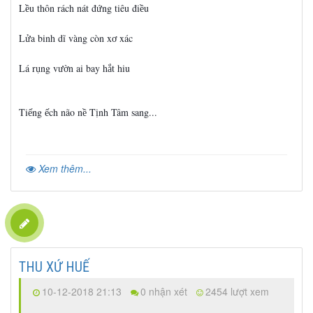
L
u thôn rách nát đ
ng
tiêu đi
u
ề
ứ
ề
L
a binh dĩ vàng còn x
xác
ử
ơ
Lá r
ng v
n ai bay h
t hiu
ụ
ườ
ắ
Ti
ng
ch não n
T
nh Tâm sang...
ế
ế
ề
ị
Xem thêm...
THU XỨ HUẾ
10-12-2018 21:13
0 nhận xét
2454 lượt xem