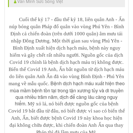
Văn Minh Sức Sống Việt
Cuối thế kỷ 17 - đầu thế kỷ 18, liên quân Anh - Ấn
núp bóng quân Pháp đổ quân vào vùng Phú Yên - Bình
Định cả chiến đoàn (trên dưới 1000 quân) âm mưu tái
nhập Đông Dương. Một thời gian sau vùng Phú Yên -
Bình Định xuất hiện dịch hạch máu, bệnh này nguy
hiểm và gây chết rất nhiều người. Nguồn gốc của dịch
Covid 19 chính là bệnh dịch hạch máu trị không được.
Biến thể Covid 19 Anh, Ấn bắt nguồn từ dịch hạch máu
do liên quân Anh Ấn đã vào vùng Bình Định - Phú Yên
Bệnh dịch hạch máu xuất hiện theo
mang về mẫu quốc.
mùa mầm bệnh tồn tại trong tận xương tủy và di truyền
qua nhiều trăm năm, dịch để càng lâu càng nguy
hiểm.
Mỹ xỏ lá, nó biết được nguồn gốc của bệnh
Covid 19 bắt đầu từ đâu, nó biết được vì sao có biến thể
Anh, Ấn, biết được bệnh Covid 19 này khoa học hiện
đại không chữa được, khi chiến đoàn Anh Ấn qua thay
Pháp thì đã lầm mưu của Mỹ.