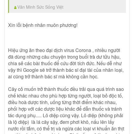
Văn Minh Sức Sống Việt
Xin lỗi bệnh nhân muôn phương!
Hiệu ứng ăn theo đại dịch virus Corona , nhiều người
đã dùng những câu chuyện trong buổi trà dư tửu hậu,
chia sẻ các bài thuốc để cứu đời tích đức. Nếu dễ như
vậy thì Google sẽ trở thành bác sĩ đại tài của nhân loại,
ai cũng trở thành bác sĩ mà không cần học.
Cây cỏ muốn trở thành thuốc đều trải qua quá trình sao
chế khác nhau cho phù hợp từng người, loại bỏ độc tố,
điều hoà dược tính, uống từng thời điểm khác nhau,
phối hợp với các dược liệu khác để dẫn thuốc và tránh
tác dụng phụ..... Lô diệp cũng vậy. Lô diệp (không phải
là lộ diệp) là lá cây sậy, đem phơi khô, nấu lên lấy
nước rồi tắm, có thể trị và ngừa các loại vi khuẩn ăn thịt