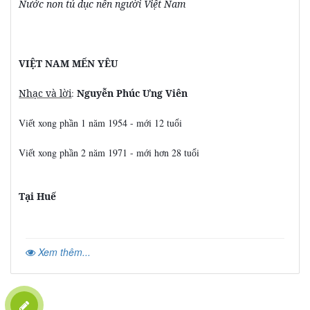
Nước non tú dục nên người Việt Nam
VIỆT NAM MẾN YÊU
Nhạc và lời
:
Nguyễn Phúc Ưng Viên
Vi
t xong ph
n 1 năm 1954 - m
i 12 tu
i
ế
ầ
ớ
ổ
Vi
t xong ph
n 2 năm 1971 - m
i h
n 28 tu
i
ế
ầ
ớ
ơ
ổ
Tại Huế
Xem thêm...