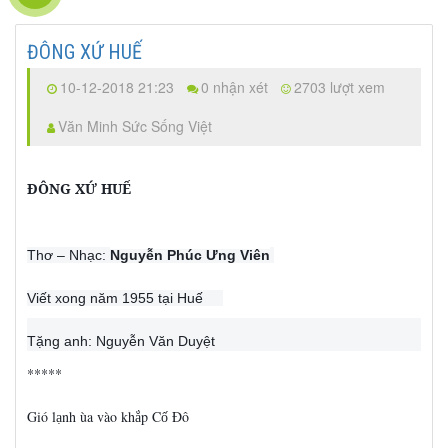
ĐÔNG XỨ HUẾ
10-12-2018 21:23
0 nhận xét
2703 lượt xem
Văn Minh Sức Sống Việt
ĐÔNG XỨ HUẾ
Thơ – Nhạc:
Nguyễn Phúc Ưng Viên
Viết xong năm 1955 tại Huế
Tặng anh: Nguyễn Văn Duyệt
*****
Gió l
nh ùa vào kh
p C
Đô
ạ
ắ
ố