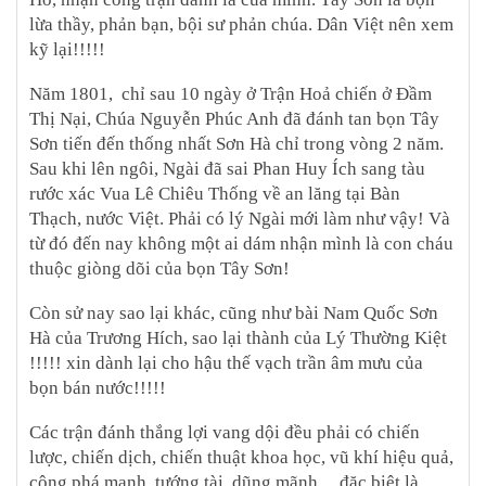
lừa thầy, phản bạn, bội sư phản chúa. Dân Việt nên xem
kỹ lại!!!!!
Năm 1801, chỉ sau 10 ngày ở Trận Hoả chiến ở Đầm
Thị Nại, Chúa Nguyễn Phúc Anh đã đánh tan bọn Tây
Sơn tiến đến thống nhất Sơn Hà chỉ trong vòng 2 năm.
Sau khi lên ngôi, Ngài đã sai Phan Huy Ích sang tàu
rước xác Vua Lê Chiêu Thống về an lăng tại Bàn
Thạch, nước Việt. Phải có lý Ngài mới làm như vậy! Và
từ đó đến nay không một ai dám nhận mình là con cháu
thuộc giòng dõi của bọn Tây Sơn!
Còn sử nay sao lại khác, cũng như bài Nam Quốc Sơn
Hà của Trương Hích, sao lại thành của Lý Thường Kiệt
!!!!! xin dành lại cho hậu thế vạch trần âm mưu của
bọn bán nước!!!!!
Các trận đánh thắng lợi vang dội đều phải có chiến
lược, chiến dịch, chiến thuật khoa học, vũ khí hiệu quả,
công phá mạnh, tướng tài, dũng mãnh.... đặc biệt là