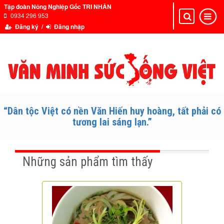
Tập đoàn Nông Nghiệp Gốc TRI NHÂN
0934 296 953
Toggle
Toggle
navigation
navigat
Đăng ký /
Đăng nhập
“Dân tộc Việt có nền Văn Hiến huy hoàng, tất phải có
tương lai sáng lạn.”
Những sản phẩm tìm thấy