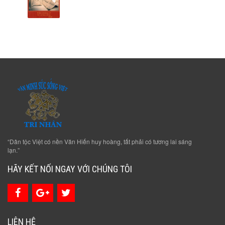
“Dân tộc Việt có nền Văn Hiến huy hoàng, tất phải có tương lai sáng
lạn.”
HÃY KẾT NỐI NGAY VỚI CHÚNG TÔI
LIÊN HỆ