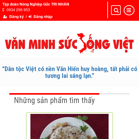
Tập đoàn Nông Nghiệp Gốc TRI NHÂN
0934 296 953
Toggle
Toggle
navigation
navigat
Đăng ký /
Đăng nhập
“Dân tộc Việt có nền Văn Hiến huy hoàng, tất phải có
tương lai sáng lạn.”
Những sản phẩm tìm thấy