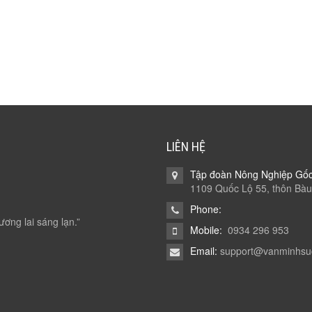
LIÊN HỆ
Tập đoàn Nông Nghiệp Gố
1109 Quốc Lộ 55, thôn Bàu
Phone:
ương lai sáng lạn.”
Mobile:
0934 296 953
Email:
support@vanminhsu