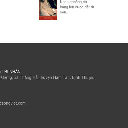
Khăn choàng cổ
bằng len được dệt từ
sen.
c TRI NHÂN
 Giêng, xã Thắng Hải, huyện Hàm Tân, Bình Thuận.
csongviet.com