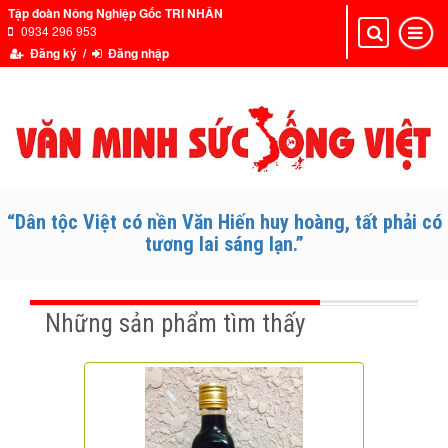
Tập đoàn Nông Nghiệp Gốc TRI NHÂN
0934 296 953
Toggle
Toggle
navigation
navigat
Đăng ký /
Đăng nhập
“Dân tộc Việt có nền Văn Hiến huy hoàng, tất phải có
tương lai sáng lạn.”
Những sản phẩm tìm thấy