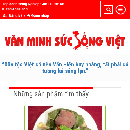
Tập đoàn Nông Nghiệp Gốc TRI NHÂN
0934 296 953
Toggle
Toggle
navigation
navigat
Đăng ký /
Đăng nhập
“Dân tộc Việt có nền Văn Hiến huy hoàng, tất phải có
tương lai sáng lạn.”
Những sản phẩm tìm thấy