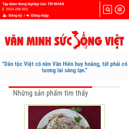
Tập đoàn Nông Nghiệp Gốc TRI NHÂN
0934 296 953
Toggle
Toggle
navigation
navigat
Đăng ký /
Đăng nhập
“Dân tộc Việt có nền Văn Hiến huy hoàng, tất phải có
tương lai sáng lạn.”
Những sản phẩm tìm thấy