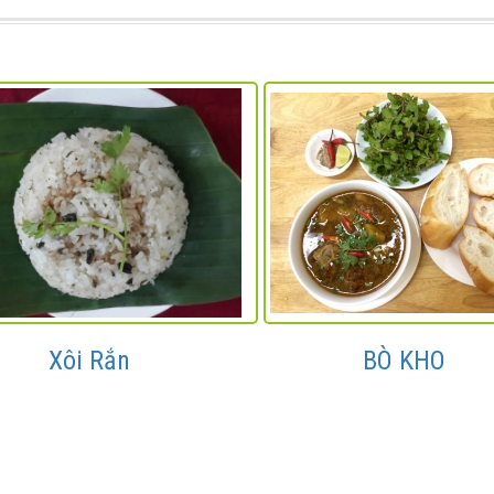
Xôi Rắn
BÒ KHO