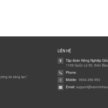
LIÊN HỆ
Tập đoàn Nông Nghiệp Gố
1109 Quốc Lộ 55, thôn Bàu
Phone:
ương lai sáng lạn.”
Mobile:
0934 296 953
Email:
support@vanminhsu