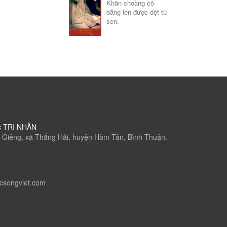
Khăn choàng cổ
bằng len được dệt từ
sen.
c TRI NHÂN
 Giêng, xã Thắng Hải, huyện Hàm Tân, Bình Thuận.
csongviet.com