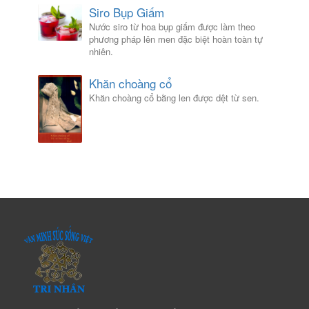
Siro Bụp Giấm
Nước siro từ hoa bụp giấm được làm theo
phương pháp lên men đặc biệt hoàn toàn tự
nhiên.
Khăn choàng cổ
Khăn choàng cổ bằng len được dệt từ sen.