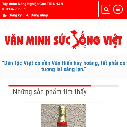
Tập đoàn Nông Nghiệp Gốc TRI NHÂN
0934 296 953
Toggle
Toggle
navigation
navigat
Đăng ký /
Đăng nhập
“Dân tộc Việt có nền Văn Hiến huy hoàng, tất phải có
tương lai sáng lạn.”
Những sản phẩm tìm thấy