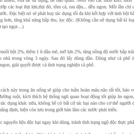
hiên nhiên, vừa dễ sử dụng, dễ bảo quản. Nêm vào các món kho, món
ớp các loại thịt lợn,thịt đỏ, tôm cá, rau đậu... đều ngon. Mỗi lần chỉ 
ước. Đặc biệt nó sẽ phát huy tác dụng tối đa khi kết hợp với tinh bột b
 hơn, tăng khả năng hấp thu, lọc độc. (Không cần sử dụng bất kì loạ
ất tạo ngọt…)
 muối hột 2%, thêm 1 ít dầu mè, mỡ lợn 2%, tăng nồng độ nước bắp trá
 nhà trong vòng 3 ngày. Sau đó lấy dùng dần. Dùng như cà phê 
gon, giải quyết được cả tình trạng nghiện cà phê.
cách này trong ăn uống sẽ giúp cho tuần hoàn máu não rất tốt, bảo v
đường ruột, kích thích hệ thống ngũ quan hoạt động tốt giúp ăn ngon
 tác dụng khác nữa, không hề có bất cứ tác hại nào cho cơ thể người 
g định, hiện còn lưu trong giới hàn lâm các nước phát triển.
c nguyên liệu độc hại ngay khi dùng, tránh tình trạng ngộ độc thực ph