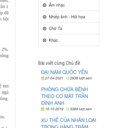
 mặn,
Âm nhạc
cần 1
ắp đã
Nhiếp ảnh - Hội họa
i bột
Chữ Ta
Khác
i 2%.
thông
Bài viết cùng Chủ đề
ĐẠI NAM QUỐC YẾN
27-04-2021
2938 lượt xem
ệ tim
PHÒNG CHỮA BỆNH
, ngủ
THEO CƠ MẬT TRẦN
dùng.
ĐÌNH ANH
16-10-2019
3389 lượt xem
ẩm.
XU THẾ CỦA NHÂN LOẠI
TRONG HÀNG TRĂM