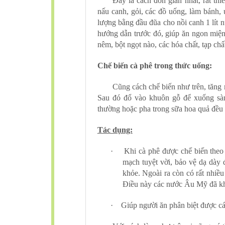
Đây là cách đơn giản nhất, rất t
nấu canh, gỏi, các đồ uống, làm bánh, ư
lượng bằng đầu đũa cho nồi canh 1 lít n
hướng dẫn trước đó, giúp ăn ngon miệng
nêm, bột ngọt nào, các hóa chất, tạp ch
Chế biến cà phê trong thức uống:
Cũng cách chế biến như trên, tăng
Sau đó đổ vào khuôn gỗ để xuống sàn
thường hoặc pha trong sữa hoa quả đều n
Tác dụng:
·
Khi cà phê được chế biến theo 
mạch tuyệt vời, bảo vệ dạ dày 
khỏe. Ngoài ra còn có rất nhiều
Điều này các nước Âu Mỹ đã khẳn
·
Giúp người ăn phân biệt được cá