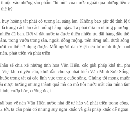
 lệ thuộc vào những sản phẩm “lù mù” của nước ngoài qua những tiêu 
 thế kỷ.
huy hoàng tất phải có tương lai sáng lạn. Không bao giờ để tính lệ 
t là trong cách ăn cách uống hàng ngày. Ta phải đưa ra những phương
nhiên đã ban. Bởi vì đất nước ta được thiên nhiên ưu đãi hàng đầu thế 
ầm, trong vườn trong sân, ngoài đồng ruộng, trên rừng núi, dưới sông
gười có thể sử dụng được. Mỗi người dân Việt nên tự mình thực hàn
ển, phát triển và phát triển
ân sẽ chia xẻ những tinh hoa Văn Hiến, các giải pháp khả thi, p
ân Việt khi có yêu cầu, khởi đầu cho sự phát triển Văn Minh Sức Sống 
thuộc trong tất cả các lĩnh vực trong cuộc sống. Chúng tôi mong muố
phải được hưởng những thành quả mà do mồ hôi nước mắt của mình là
 phỉnh, cướp bóc, cưỡng đoạt.
ải bảo vệ nền Văn Hiến nước nhà để tự hào và phát triển trong công
2 tới, ta cần phải có những suy nghĩ khác và giải pháp khác để ngoại