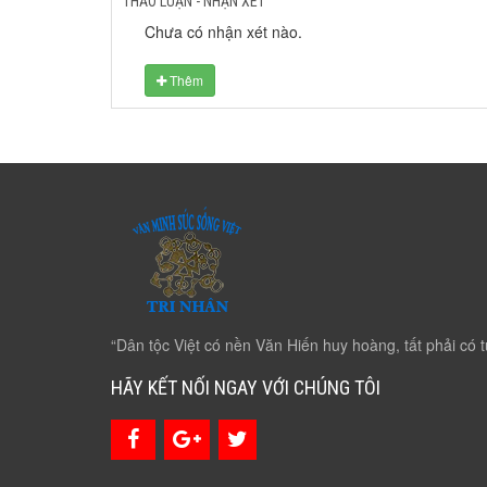
THẢO LUẬN - NHẬN XÉT
Chưa có nhận xét nào.
Thêm
“Dân tộc Việt có nền Văn Hiến huy hoàng, tất phải có t
HÃY KẾT NỐI NGAY VỚI CHÚNG TÔI