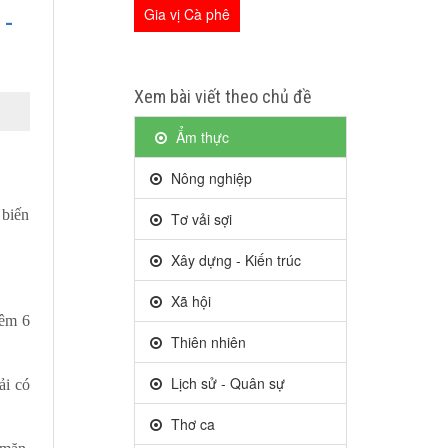
Gia vị Cà phê
 -
Xem bài viết theo chủ đề
Ẩm thực
Nông nghiệp
 biến
Tơ vải sợi
Xây dựng - Kiến trúc
Xã hội
hêm 6
Thiên nhiên
Lịch sử - Quân sự
ải có
Thơ ca