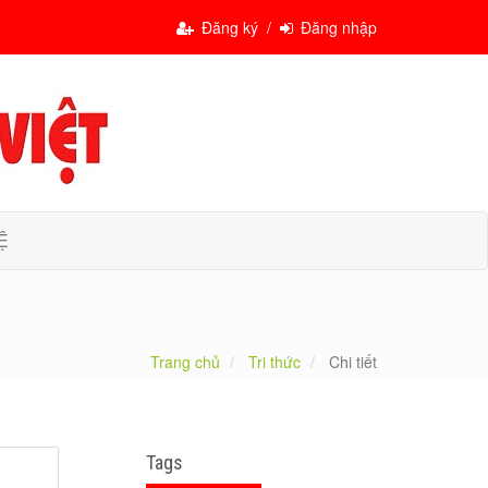
Đăng ký /
Đăng nhập
Ệ
Trang chủ
Tri thức
Chi tiết
Tags