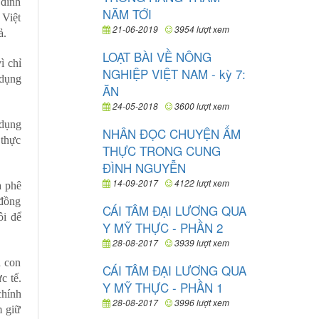
 đình
NĂM TỚI
 Việt
21-06-2019
3954 lượt xem
ả.
LOẠT BÀI VỀ NÔNG
ì chỉ
NGHIỆP VIỆT NAM - kỳ 7:
 dụng
ĂN
24-05-2018
3600 lượt xem
 dụng
NHÂN ĐỌC CHUYỆN ẨM
 thực
THỰC TRONG CUNG
ĐÌNH NGUYỄN
14-09-2017
4122 lượt xem
à phê
 đồng
CÁI TÂM ĐẠI LƯƠNG QUA
ôi để
Y MỸ THỰC - PHẦN 2
28-08-2017
3939 lượt xem
à con
CÁI TÂM ĐẠI LƯƠNG QUA
c tế.
Y MỸ THỰC - PHẦN 1
chính
28-08-2017
3996 lượt xem
m giữ