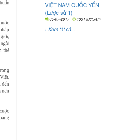
chuẩn
VIỆT NAM QUỐC YẾN
(Lược sử 1)
05-07-2017
4031 lượt xem
thuộc
→ Xem tất cả...
 pháp
giới,
 ngòi
h thể
hương
Việt,
n đến
m nên
 cuộc
 bang