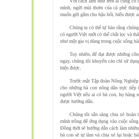
Với cách làm như trên ai cũng có t
mình, ngửi mùi thơm của cà phê thăng 
muốn gửi gắm cho hậu bối, hiểu được an
Chúng ta có thể tự hào rằng chúng 
có người Việt mới có thể chắt lọc và t
như một gia vị dùng trong cuộc sống hà
Tuy nhiên, để đạt được những côn
ngay, chúng tôi khuyến cáo chỉ sử dụng
hiện được.
Trước mắt Tập đoàn Nông Nghiệp G
cho những bà con nông dân trực tiếp 
người Việt nếu ai có bà con, họ hàng n
được hướng dẫn.
Chúng tôi sẵn sàng chia xẻ hoàn 
mình trồng để ứng dụng vào cuộc sống 
Đồng thời sẽ hướng dẫn cách làm nhữn
bà con sẽ tự làm và chia xẻ lại hoặc b