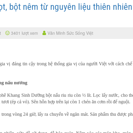
t, bột nêm từ nguyên liệu thiên nhiên
t
3401 lượt xem
Văn Minh Sức Sống Việt
ia vị đáng tin cậy trong hệ thống gia vị của người Việt với cách chế
ong nấu nướng
phê Khang Sinh Dưỡng bột nấu riu riu còn ½ lít. Lọc lấy nước, cho t
tươi (ép cả vỏ). Sên hỗn hợp trên lại còn 1 chén ăn cơm rồi để nguội.
h trong vòng 24 giờ, lấy ra chuyển về ngăn mát. Sản phẩm thu được ph