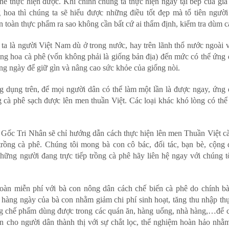
hể thực hiện được. Khi chính chúng ta thực hiện ngay tại bếp của gia
hoa thì chúng ta sẽ hiểu được những điều tốt đẹp mà tổ tiên người
 toàn thực phẩm ra sao không cần bất cứ ai thẩm định, kiểm tra dùm c
ta là người Việt Nam dù ở trong nước, hay trên lãnh thổ nước ngoài v
hăng hoa cà phê (vốn không phải là giống bản địa) đến mức có thể ứng
ng ngày để giữ gìn và nâng cao sức khỏe của giống nòi.
g dụng trên, để mọi người dân có thể làm một lần là được ngay, ứng
 cà phê sạch được lên men thuần Việt. Các loại khác khó lòng có thể
ốc Tri Nhân sẽ chỉ hướng dẫn cách thực hiện lên men Thuần Việt c
trồng cà phê. Chúng tôi mong bà con cô bác, đối tác, bạn bè, cộng
hững người đang trực tiếp trồng cà phê hãy liên hệ ngay với chúng t
toàn miễn phí với bà con nông dân cách chế biến cà phê do chính b
hàng ngày của bà con nhằm giảm chi phí sinh hoạt, tăng thu nhập thự
g chế phẩm dùng được trong các quán ăn, hàng uống, nhà hàng,…để 
án cho người dân thành thị với sự chắt lọc, thể nghiệm hoàn hảo nhằ