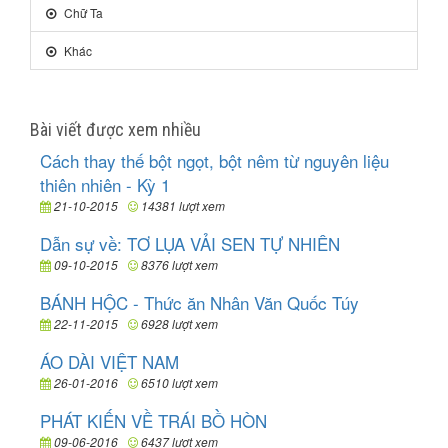
Chữ Ta
Khác
Bài viết được xem nhiều
Cách thay thế bột ngọt, bột nêm từ nguyên liệu
thiên nhiên - Kỳ 1
21-10-2015
14381 lượt xem
Dẫn sự về: TƠ LỤA VẢI SEN TỰ NHIÊN
09-10-2015
8376 lượt xem
BÁNH HỘC - Thức ăn Nhân Văn Quốc Túy
22-11-2015
6928 lượt xem
ÁO DÀI VIỆT NAM
26-01-2016
6510 lượt xem
PHÁT KIẾN VỀ TRÁI BỒ HÒN
09-06-2016
6437 lượt xem