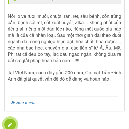
Nỗi lo về ruồi, muỗi, chuột, rắn, rết, sâu bệnh, côn trùng
cắn, bệnh sốt rét, sốt xuất huyết, Zika… không phải của
riêng ai, riêng một dân tộc nào, riêng một quốc gia nào
mà là của cả nhân loại. Sau một thời gian dài theo đuổi
ngành đại công nghiệp hiện đại, hóa chất, hóa dược…,
các nhà bác học, chuyên gia, các tiến sĩ từ Á, Âu, Mỹ,
Phi tất cả đều bó tay, lắc đầu ngao ngán, không đưa ra
bất cứ giải pháp hoàn hảo nào…!!!!
Tại Việt Nam, cách đây gần 200 năm, Cơ mật Trần Đình
Anh đã giải quyết vấn đề đó dễ dàng và hoàn hảo .
Xem thêm...