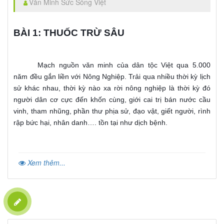
Văn Minh Sức Sống Việt
BÀI 1: THUỐC TRỪ SÂU
Mạch nguồn văn minh của dân tộc Việt qua 5.000
năm đều gắn liền với Nông Nghiệp. Trải qua nhiều thời kỳ lịch
sử khác nhau, thời kỳ nào xa rời nông nghiệp là thời kỳ đó
người dân cơ cực đến khốn cùng, giới cai trị bán nước cầu
vinh, tham nhũng, phần thư phịa sử, đạo vật, giết người, rình
rập bức hại, nhân danh…. tồn tại như dịch bệnh.
Xem thêm...