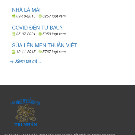
NHÀ LÁ MÁI
09-10-2015
6257 lượt xem
COVID ĐẾN TỪ ĐÂU?
05-07-2021
5959 lượt xem
SỮA LÊN MEN THUẦN VIỆT
12-11-2015
5767 lượt xem
→ Xem tất cả...
“Dân tộc Việt có nền Văn Hiến huy hoàng, tất phải có tương lai sáng