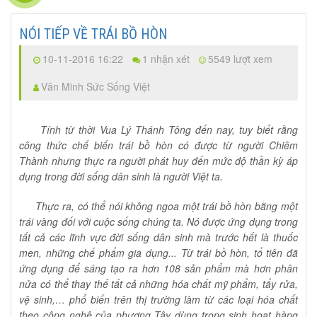
NÓI TIẾP VỀ TRÁI BỒ HÒN
10-11-2016 16:22
1 nhận xét
5549 lượt xem
Văn Minh Sức Sống Việt
Tính từ thời Vua Lý Thánh Tông đến nay, tuy biết rằng
công thức chế biến trái bồ hòn có được từ người Chiêm
Thành nhưng thực ra người phát huy đến mức độ thần kỳ áp
dụng trong đời sống dân sinh là người Việt ta.
Thực ra, có thể nói không ngoa một trái bồ hòn bằng một
trái vàng đối với cuộc sống chúng ta. Nó được ứng dụng trong
tất cả các lĩnh vực đời sống dân sinh mà trước hết là thuốc
men, những chế phẩm gia dụng... Từ trái bồ hòn, tổ tiên đã
ứng dụng để sáng tạo ra hơn 108 sản phẩm mà hơn phân
nửa có thể thay thế tất cả những hóa chất mỹ phẩm, tẩy rửa,
vệ sinh,… phổ biến trên thị trường làm từ các loại hóa chất
theo công nghệ của phương Tây dùng trong sinh hoạt hàng