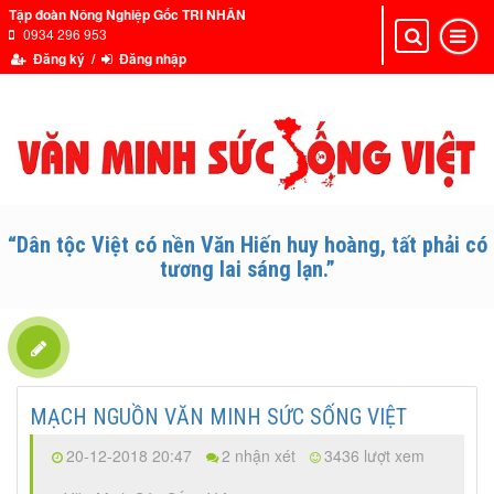
Tập đoàn Nông Nghiệp Gốc TRI NHÂN
0934 296 953
Toggle
Toggle
navigation
navigat
Đăng ký /
Đăng nhập
“Dân tộc Việt có nền Văn Hiến huy hoàng, tất phải có
tương lai sáng lạn.”
MẠCH NGUỒN VĂN MINH SỨC SỐNG VIỆT
20-12-2018 20:47
2 nhận xét
3436 lượt xem