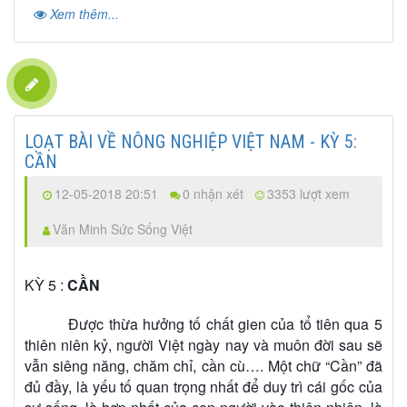
Xem thêm...
LOẠT BÀI VỀ NÔNG NGHIỆP VIỆT NAM - KỲ 5:
CẦN
12-05-2018 20:51
0 nhận xét
3353 lượt xem
Văn Minh Sức Sống Việt
KỲ 5 :
CẦN
Được thừa hưởng tố chất gien của tổ tiên qua 5
thiên niên kỷ, người Việt ngày nay và muôn đời sau sẽ
vẫn siêng năng, chăm chỉ, cần cù…. Một chữ “Cần” đã
đủ đầy, là yếu tố quan trọng nhất để duy trì cái gốc của