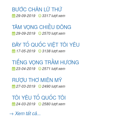
BƯỚC CHÂN LỮ THỨ
29-09-2019
3317 lượt xem
TÂM VỌNG CHIỀU ĐÔNG
29-09-2019
2570 lượt xem
ĐÂY TỔ QUỐC VIỆT TÔI YÊU
17-05-2019
3138 lượt xem
TIẾNG VỌNG TRẦM HƯƠNG
23-04-2019
2571 lượt xem
RƯỢU THƠ MIÊN MỸ
27-03-2019
2490 lượt xem
TÔI YÊU TỔ QUỐC TÔI
24-03-2019
2580 lượt xem
→ Xem tất cả...