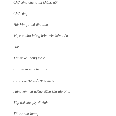
Chứ sống chung thì không nổi
Chữ rằng:
Hắt hiu gió hú đầu non
Mẹ con nhà luỗng bán trôn kiếm tiền…
Họ:
Tắt kè kêu bộng mò o
Cả nhà luỗng chị ăn no …….
…………. nó giựt keng keng
Hàng xóm cứ tưởng tiếng kèn tập binh
Tập thể vác gậy đi rình
Thì ra nhà luỗng…………………..