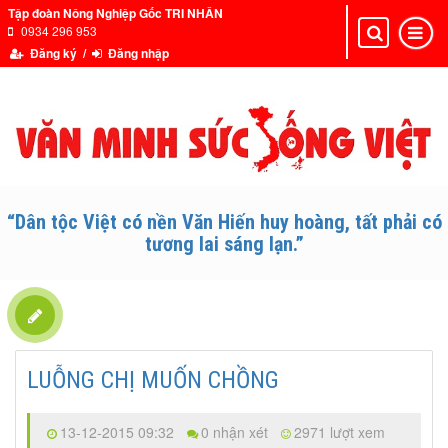
Tập đoàn Nông Nghiệp Gốc TRI NHÂN
0934 296 953
Toggle
Toggle
navigation
navigat
Đăng ký /
Đăng nhập
“Dân tộc Việt có nền Văn Hiến huy hoàng, tất phải có
tương lai sáng lạn.”
LUỖNG CHỊ MUỐN CHỒNG
13-12-2015 09:32
0 nhận xét
2971 lượt xem