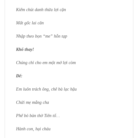
Kiếm chút danh thừa lợi cặn
Mất gốc lai căn
Nhập theo bọn “me” hỗn tạp
Khổ thay!
Chúng chỉ cho em một mớ lợi còm
Để:
Em luôn trách ông, chê bà lạc hậu
Chửi mẹ mắng cha
Phế bỏ bàn thờ Tiên tổ…
Hành con, hại cháu