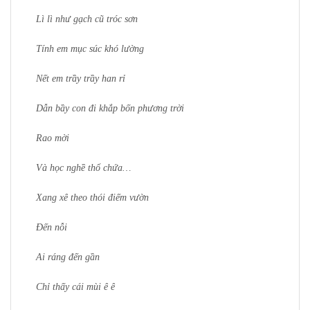
Lì lì như gạch cũ tróc sơn
Tính em mục súc khó lường
Nết em trầy trầy han rỉ
Dẫn bầy con đi khắp bốn phương trời
Rao mời
Và học nghề thổ chứa…
Xang xê theo thói điếm vườn
Đến nỗi
Ai ráng đến gần
Chỉ thấy cái mùi ê ê