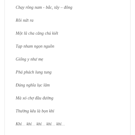
Chạy rông nam - bắc, tây – đông
Rồi nứt ra
Một lũ cha căng chú kiết
Tạp nham ngọn nguồn
Giống y như mẹ
Phá phách lung tung
Đúng nghĩa lục lâm
Mà xó chợ đầu đường
Thường kêu là bọn khỉ
Khỉ… khỉ… khỉ… khỉ… khỉ...