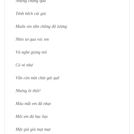
Nhưng chẳng qua
Tênh hếch cái già
Muốn xin tấm chồng độ lượng
Nhìn sơ qua vóc em
Và nghe giọng nói
Có vẻ như
Vẫn còn một chút gái quê
Nhưng ôi thôi!
Màu mắt em đã nhạt
Môi em đà bạc bạc
Mặt già già mạt mạt