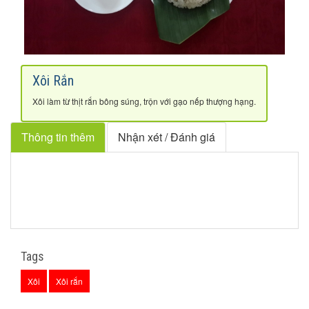
Xôi Rắn
Xôi làm từ thịt rắn bông súng, trộn với gạo nếp thượng hạng.
Thông tin thêm
Nhận xét / Đánh giá
Tags
Xôi
Xôi rắn