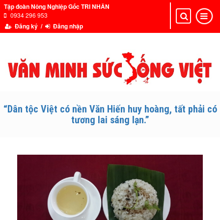
Tập đoàn Nông Nghiệp Gốc TRI NHÂN
0934 296 953
Toggle
Toggle
navigation
navigat
Đăng ký /
Đăng nhập
“Dân tộc Việt có nền Văn Hiến huy hoàng, tất phải có
tương lai sáng lạn.”