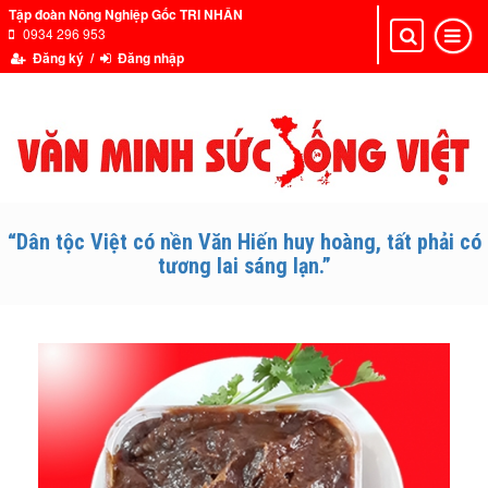
Tập đoàn Nông Nghiệp Gốc TRI NHÂN
0934 296 953
Toggle
Toggle
navigation
navigat
Đăng ký /
Đăng nhập
“Dân tộc Việt có nền Văn Hiến huy hoàng, tất phải có
tương lai sáng lạn.”