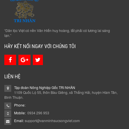
“Dân tộc Việt có nền Văn Hiến huy hoàng, tất phải có tương lai sáng
lạn.”
HÃY KẾT NỐI NGAY VỚI CHÚNG TÔI
LIÊN HỆ
Tập đoàn Nông Nghiệp Gốc TRI NHÂN
1109 Quốc Lộ 55, thôn Bàu Giêng, xã Thắng Hải, huyện Hàm Tân,
Bình Thuận.
Phone:
Mobile:
0934 296 953
Email:
support@vanminhsucsongviet.com