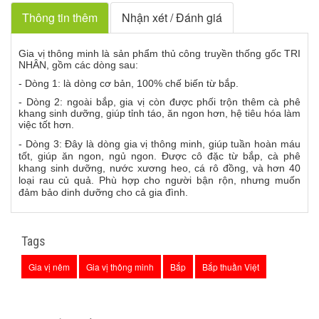
Thông tin thêm
Nhận xét / Đánh giá
Gia vị thông minh là sản phẩm thủ công truyền thống gốc TRI
NHÂN, gồm các dòng sau:
- Dòng 1: là dòng cơ bản, 100% chế biến từ bắp.
- Dòng 2: ngoài bắp, gia vị còn được phối trộn thêm cà phê
khang sinh dưỡng, giúp tỉnh táo, ăn ngon hơn, hệ tiêu hóa làm
việc tốt hơn.
- Dòng 3:
Đây là dòng gia vị thông minh, giúp tuần hoàn máu
tốt, giúp ăn ngon, ngủ ngon. Được cô đặc từ bắp, cà phê
khang sinh dưỡng, nước xương heo, cá rô đồng, và hơn 40
loại rau củ quả. Phù hợp cho người bận rộn, nhưng muốn
đảm bảo dinh dưỡng cho cả gia đình.
Tags
Gia vị nêm
Gia vị thông minh
Bắp
Bắp thuần Việt