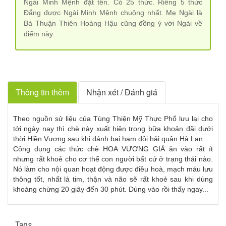
Ngài Minh Mệnh đặt tên. Có 25 thức. Riêng 5 thức
Đắng được Ngài Minh Mệnh chuộng nhất. Mẹ Ngài là
Bà Thuận Thiên Hoàng Hậu cũng đồng ý với Ngài về
điểm này.
Thông tin thêm
Nhận xét / Đánh giá
Theo nguồn sử liệu của Tùng Thiện Mỹ Thực Phổ lưu lại cho
tới ngày nay thì chè này xuất hiện trong bữa khoản đãi dưới
thời Hiền Vương sau khi đánh bại hạm đội hải quân Hà Lan...
Công dụng các thức chè HOA VƯƠNG GIẢ ăn vào rất ít
nhưng rất khoẻ cho cơ thể con người bất cứ ở trạng thái nào.
Nó làm cho nội quan hoạt động được điều hoà, mạch máu lưu
thông tốt, nhất là tim, thận và não sẽ rất khoẻ sau khi dùng
khoảng chừng 20 giây đến 30 phút. Dùng vào rồi thấy ngay...
Tags