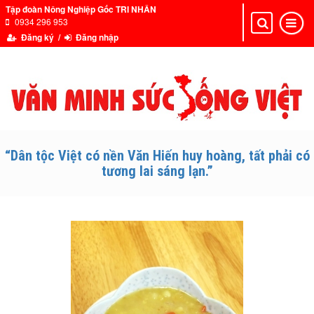
Tập đoàn Nông Nghiệp Gốc TRI NHÂN
0934 296 953
Toggle
Toggle
navigation
navigat
Đăng ký /
Đăng nhập
“Dân tộc Việt có nền Văn Hiến huy hoàng, tất phải có
tương lai sáng lạn.”