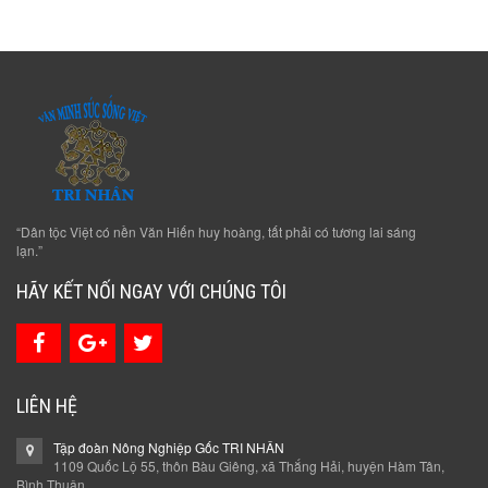
“Dân tộc Việt có nền Văn Hiến huy hoàng, tất phải có tương lai sáng
lạn.”
HÃY KẾT NỐI NGAY VỚI CHÚNG TÔI
LIÊN HỆ
Tập đoàn Nông Nghiệp Gốc TRI NHÂN
1109 Quốc Lộ 55, thôn Bàu Giêng, xã Thắng Hải, huyện Hàm Tân,
Bình Thuận.