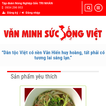
Tập đoàn Nông Nghiệp Gốc TRI NHÂN
0934 296 953
Toggle
Toggle
navigation
navigat
Đăng ký /
Đăng nhập
“Dân tộc Việt có nền Văn Hiến huy hoàng, tất phải có
tương lai sáng lạn.”
Sản phẩm yêu thích