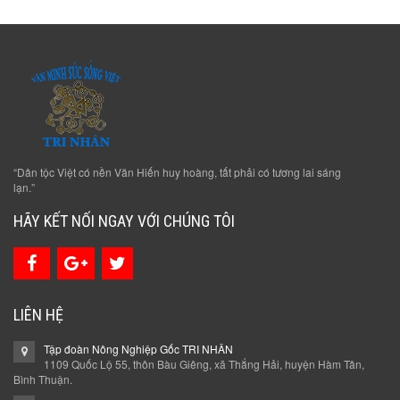
“Dân tộc Việt có nền Văn Hiến huy hoàng, tất phải có tương lai sáng
lạn.”
HÃY KẾT NỐI NGAY VỚI CHÚNG TÔI
LIÊN HỆ
Tập đoàn Nông Nghiệp Gốc TRI NHÂN
1109 Quốc Lộ 55, thôn Bàu Giêng, xã Thắng Hải, huyện Hàm Tân,
Bình Thuận.