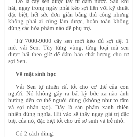
Đó là cây sen được lấy từ đầm nước. Sau khi
hái, ngay trong ngày phải kéo sợi liền với kỹ thuật
đặc biệt, hết sức đơn giản bằng thủ công nhưng
không phải ai cũng làm được, hoàn toàn không
dùng các hóa phẩm nào để phụ trợ.
Từ 7000-9000 cây sen mới kéo đủ sợi dệt 1
mét vải Sen. Tùy từng vùng, từng loại mà sen
được hái theo giờ để đảm bảo chất lượng cho tơ
sợi Sen.
Về mặt sinh học
Vải Sen tự nhiên rất tốt cho cơ thể của con
người. Nó không gây ra bất kỳ bức xạ nào ảnh
hưởng đến cơ thể người dùng (không như tơ tằm
và sợi nhân tạo).
Đây là sản phẩm xanh thiên
nhiên đúng nghĩa. Hít vào sẽ thấy ngay giá trị đặc
biệt của nó, đặc biệt tốt cho trẻ sơ sinh và trẻ nhỏ.
Có 2 cách dùng: