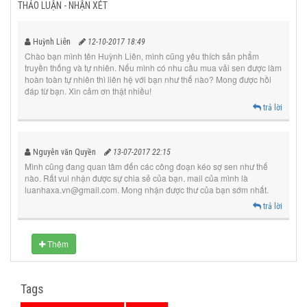
THẢO LUẬN - NHẬN XÉT
Huỳnh Liên
12-10-2017 18:49
Chào bạn mình tên Huỳnh Liên, mình cũng yêu thích sản phẩm
truyền thống và tự nhiên. Nếu mình có nhu cầu mua vải sen được làm
hoàn toàn tự nhiên thì liên hệ với bạn như thế nào? Mong được hồi
đáp từ bạn. Xin cảm ơn thật nhiều!
trả lời
Nguyễn văn Quyền
13-07-2017 22:15
Mình cũng đang quan tâm đến các công đoạn kéo sợ sen như thế
nào. Rất vui nhận được sự chia sẻ của bạn. mail của mình là
luanhaxa.vn@gmail.com
. Mong nhận được thư của bạn sớm nhất.
trả lời
Thêm
Tags