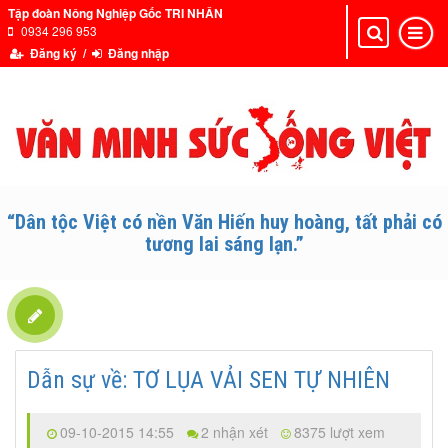
Tập đoàn Nông Nghiệp Gốc TRI NHÂN
0934 296 953
Toggle
Toggle
navigation
navigat
Đăng ký /
Đăng nhập
“Dân tộc Việt có nền Văn Hiến huy hoàng, tất phải có
tương lai sáng lạn.”
Dẫn sự về: TƠ LỤA VẢI SEN TỰ NHIÊN
09-10-2015 14:55
2 nhận xét
8375 lượt xem