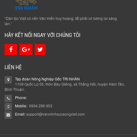
“Dân tộc Việt có nền Văn Hiến huy hoàng, tất phải có tương lai sáng
lạn.”
HÃY KẾT NỐI NGAY VỚI CHÚNG TÔI
LIÊN HỆ
Tập đoàn Nông Nghiệp Gốc TRI NHÂN
1109 Quốc Lộ 55, thôn Bàu Giêng, xã Thắng Hải, huyện Hàm Tân,
Bình Thuận.
Phone:
Mobile:
0934 296 953
Email:
support@vanminhsucsongviet.com