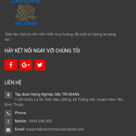
“Dân tộc Việt có nền Văn Hiến huy hoàng, tất phải có tương lai sáng
lạn.”
HÃY KẾT NỐI NGAY VỚI CHÚNG TÔI
LIÊN HỆ
Tập đoàn Nông Nghiệp Gốc TRI NHÂN
1109 Quốc Lộ 55, thôn Bàu Giêng, xã Thắng Hải, huyện Hàm Tân,
Bình Thuận.
Phone:
Mobile:
0934 296 953
Email:
support@vanminhsucsongviet.com