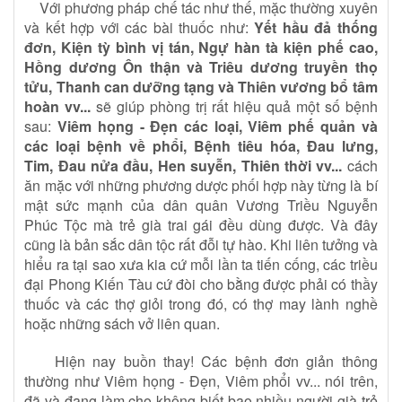
Với phương pháp chế tác như thế, mặc thường xuyên
và kết hợp với các bài thuốc như:
Yết hầu đả thống
đơn, Kiện tỳ bình vị tán, Ngự hàn tà kiện phế cao,
Hồng dương Ôn thận và Triêu dương truyền thọ
tửu, Thanh can dưỡng tạng và Thiên vương bổ tâm
hoàn vv...
sẽ giúp phòng trị rất hiệu quả một số bệnh
sau:
Viêm họng - Đẹn các loại, Viêm phế quản và
các loại bệnh về phổi, Bệnh tiêu hóa, Đau lưng,
Tim, Đau nửa đầu, Hen suyễn, Thiên thời vv...
cách
ăn mặc với những phương dược phối hợp này từng là bí
mật sức mạnh của dân quân Vương Triều Nguyễn
Phúc Tộc mà trẻ già trai gái đều dùng được. Và đây
cũng là bản sắc dân tộc rất đỗi tự hào. Khi liên tưởng và
hiểu ra tại sao xưa kia cứ mỗi lần ta tiến cống, các triều
đại Phong Kiến Tàu cứ đòi cho bằng được phải có thầy
thuốc và các thợ giỏi trong đó, có thợ may lành nghề
hoặc những sách vở liên quan.
Hiện nay buồn thay! Các bệnh đơn giản thông
thường như Viêm họng - Đẹn, Viêm phổi vv... nói trên,
đã và đang làm cho không biết bao nhiều người già trẻ