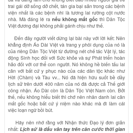
trai gái dở sống dở chết, tán gia bại sản trong các bệnh
viện nhất là các bệnh nhi là tương lai rường cột nước
nhà. Mà đáng lẽ ra
nếu không mất gốc
thì Dân Tộc
Việt đương đại không phải gánh chịu như thế.
Đến đây người viết dừng lại bài này với lời kết: Nên
khẳng định Áo Dài Việt và trang y phôi dụng của nó là
của riêng Dân Tộc Việt từ đường nét chế tác Vật lý, tác
động Sinh học đối với Sức khỏe và sự Phát triển hoàn
hảo đối với cơ thể con người. Nó không hề biến tấu lai
căn với bất cứ y phục nào của các dân tộc khác như
Hời (Chàm) và Tàu vv... Nó đã hiện hữu suốt bề dầy
lịch sử trên dưới 400 năm của nó đã được cả Thế giới
công nhận. Áo Dài còn là Dân Tộc Việt Nam còn. Bởi
thế, nếu không hiểu biết thì chớ nên nhân danh lai căn
mất gốc hoặc bất cứ ý niệm nào khác mà đi làm cái
việc loạn ngữ bồi bút.
Hãy nên nhớ rằng với Nhận thức Đạo lý đơn giản
nhất:
Lịch sử là dấu vân tay trên căn cước thời gian