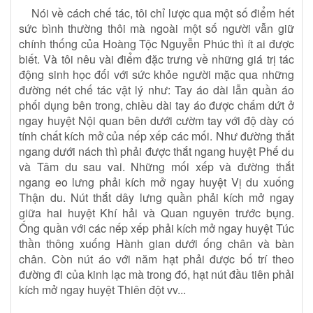
Nói về cách chế tác, tôi chỉ lược qua một số điểm hết
sức bình thường thôi mà ngoài một số người vẫn giữ
chính thống của Hoàng Tộc Nguyễn Phúc thì ít ai được
biết. Và tôi nêu vài điểm đặc trưng về những giá trị tác
động sinh học đối với sức khỏe người mặc qua những
đường nét chế tác vật lý như: Tay áo dài lẫn quần áo
phối dụng bên trong, chiều dài tay áo được chấm dứt ở
ngay huyệt Nội quan bên dưới cườm tay với độ dày có
tính chất kích mở của nếp xếp các mối. Như đường thắt
ngang dưới nách thì phải được thắt ngang huyệt Phế du
và Tâm du sau vai. Những mối xếp và đường thắt
ngang eo lưng phải kích mở ngay huyệt Vị du xuống
Thận du. Nút thắt dây lưng quần phải kích mở ngay
giữa hai huyệt Khí hải và Quan nguyên trước bụng.
Ống quần với các nếp xếp phải kích mở ngay huyệt Túc
thần thông xuống Hành gian dưới ống chân và bàn
chân. Còn nút áo với năm hạt phải được bố trí theo
đường đi của kinh lạc mà trong đó, hạt nút đầu tiên phải
kích mở ngay huyệt Thiên đột vv...