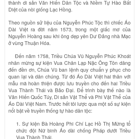
thành di sản Văn Hiến Dân Tộc và Niềm Tự Hào Bất
Diệt của nòi giống Lạc Hồng.
Theo nguồn sử liệu của Nguyễn Phúc Tộc thì chiếc Áo
Dài Việt ra đời năm 1573, trong một giấc mơ của
Nguyễn Hoàng sau khi ông dẹp yên Dư Đảng nhà Mạc
ở vùng Thuận Hóa.
Đến năm 1758, Triều Chúa Vũ Nguyễn Phúc Khoát
nhân mừng sự kiện Vua Chân Lạp Nặc Ông Tôn dâng
đến đền ơn, Chúa Vũ ban lệnh quy chuẩn y phục cho
quan lại và dân chúng. Từ đó Áo Dài Việt hai thân với
mẫu mã hoàn thiện được lưu truyền cho đến hai Triều
Vua Thành Thái và Bảo Đại. Để trình bày thế nào là
Văn Hiến Quốc Túy, Di sản Vật Thể và Phi Vật Thể của
Áo Dài Việt Nam. Trước hết tôi lược qua một số sự kiện
nổi bật về truyền thống tự hào dân tộc:
1. Sự kiện Bà Hoàng Phi Chí Lạc Hồ Thị Mừng tổ
chức đội Nữ binh Áo dài chống Pháp dưới Triều
Vua Thành Thái.