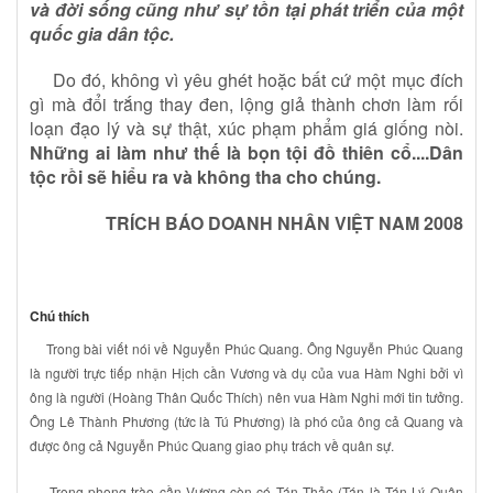
và đời sống cũng như sự tồn tại phát triển của một
quốc gia dân tộc.
Do đó, không vì yêu ghét hoặc bất cứ một mục đích
gì mà đổi trắng thay đen, lộng giả thành chơn làm rối
loạn đạo lý và sự thật, xúc phạm phẩm giá giống nòi.
Những ai làm như thế là bọn tội đồ thiên cổ....Dân
tộc rồi sẽ hiểu ra và không tha cho chúng.
TRÍCH BÁO DOANH NHÂN VIỆT NAM 2008
Chú thích
Trong bài viết nói về Nguyễn Phúc Quang. Ông Nguyễn Phúc Quang
là người trực tiếp nhận Hịch cần Vương và dụ của vua Hàm Nghi bởi vì
ông là người (Hoàng Thân Quốc Thích) nên vua Hàm Nghi mới tin tưởng.
Ông Lê Thành Phương (tức là Tú Phương) là phó của ông cả Quang và
được ông cả Nguyễn Phúc Quang giao phụ trách về quân sự.
Trong phong trào cần Vương còn có Tán Thảo (Tán là Tán Lý Quân