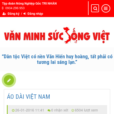
Tập đoàn Nông Nghiệp Gốc TRI NHÂN
0934 296 953
Toggle
Toggle
navigation
navigat
Đăng ký /
Đăng nhập
“Dân tộc Việt có nền Văn Hiến huy hoàng, tất phải có
tương lai sáng lạn.”
ÁO DÀI VIỆT NAM
26-01-2016 11:41
0 nhận xét
6504 lượt xem