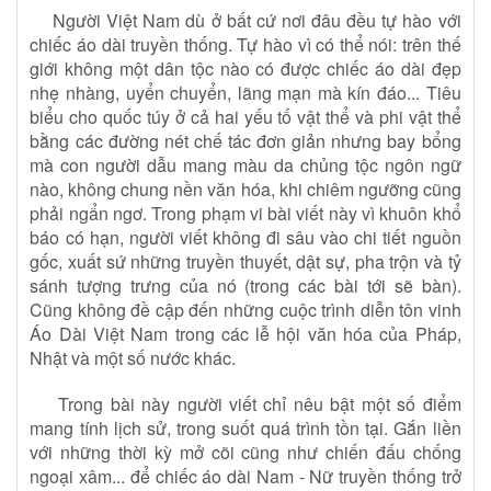
Người Việt Nam dù ở bất cứ nơi đâu đều tự hào với
chiếc áo dài truyền thống. Tự hào vì có thể nói: trên thế
giới không một dân tộc nào có được chiếc áo dài đẹp
nhẹ nhàng, uyển chuyển, lãng mạn mà kín đáo... Tiêu
biểu cho quốc túy ở cả hai yếu tố vật thể và phi vật thể
bằng các đường nét chế tác đơn giản nhưng bay bổng
mà con người dẫu mang màu da chủng tộc ngôn ngữ
nào, không chung nền văn hóa, khi chiêm ngưỡng cũng
phải ngẩn ngơ. Trong phạm vi bài viết này vì khuôn khổ
báo có hạn, người viết không đi sâu vào chi tiết nguồn
gốc, xuất sứ những truyền thuyết, dật sự, pha trộn và tỷ
sánh tượng trưng của nó (trong các bài tới sẽ bàn).
Cũng không đề cập đến những cuộc trình diễn tôn vinh
Áo Dài Việt Nam trong các lễ hội văn hóa của Pháp,
Nhật và một số nước khác.
Trong bài này người viết chỉ nêu bật một số điểm
mang tính lịch sử, trong suốt quá trình tồn tại. Gắn liền
với những thời kỳ mở cõi cũng như chiến đấu chống
ngoại xâm... để chiếc áo dài Nam - Nữ truyền thống trở