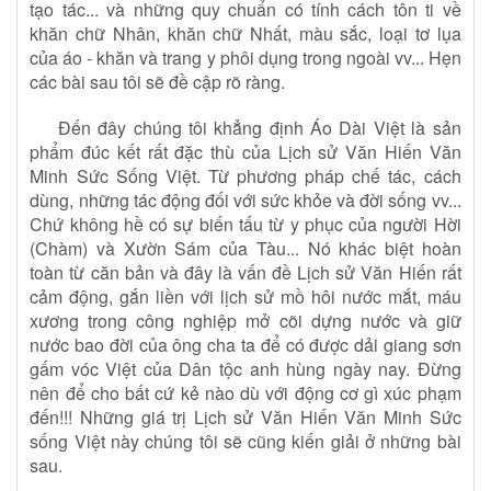
tạo tác... và những quy chuẩn có tính cách tôn ti về
khăn chữ Nhân, khăn chữ Nhất, màu sắc, loại tơ lụa
của áo - khăn và trang y phôi dụng trong ngoài vv... Hẹn
các bài sau tôi sẽ đề cập rõ ràng.
Đến đây chúng tôi khẳng định Áo Dài Việt là sản
phẩm đúc kết rất đặc thù của Lịch sử Văn Hiến Văn
Minh Sức Sống Việt. Từ phương pháp chế tác, cách
dùng, những tác động đối với sức khỏe và đời sống vv...
Chứ không hề có sự biến tấu từ y phục của người Hời
(Chàm) và Xườn Sám của Tàu... Nó khác biệt hoàn
toàn từ căn bản và đây là vấn đề Lịch sử Văn Hiến rất
cảm động, gắn liền với lịch sử mồ hôi nước mắt, máu
xương trong công nghiệp mở cõi dựng nước và giữ
nước bao đời của ông cha ta để có được dải giang sơn
gấm vóc Việt của Dân tộc anh hùng ngày nay. Đừng
nên để cho bất cứ kẻ nào dù với động cơ gì xúc phạm
đến!!! Những giá trị Lịch sử Văn Hiến Văn Minh Sức
sống Việt này chúng tôi sẽ cũng kiến giải ở những bài
sau.