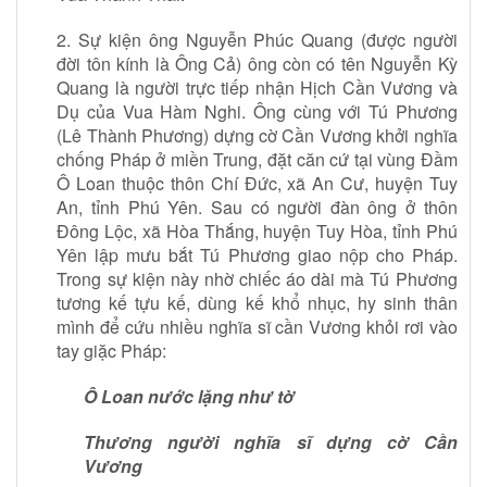
2. Sự kiện ông Nguyễn Phúc Quang (được người
đời tôn kính là Ông Cả) ông còn có tên Nguyễn Kỳ
Quang là người trực tiếp nhận Hịch Cần Vương và
Dụ của Vua Hàm Nghi. Ông cùng với Tú Phương
(Lê Thành Phương) dựng cờ Cần Vương khởi nghĩa
chống Pháp ở miền Trung, đặt căn cứ tại vùng Đầm
Ô Loan thuộc thôn Chí Đức, xã An Cư, huyện Tuy
An, tỉnh Phú Yên. Sau có người đàn ông ở thôn
Đông Lộc, xã Hòa Thắng, huyện Tuy Hòa, tỉnh Phú
Yên lập mưu bắt Tú Phương giao nộp cho Pháp.
Trong sự kiện này nhờ chiếc áo dài mà Tú Phương
tương kế tựu kế, dùng kế khổ nhục, hy sinh thân
mình để cứu nhiều nghĩa sĩ cần Vương khỏi rơi vào
tay giặc Pháp:
Ô Loan nước lặng như tờ
Thương người nghĩa sĩ dựng cờ Cần
Vương