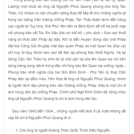
Lương) một chức do ông cả Nguyễn Phúc Quang phong cho ông Tán
Thảo. Có nhiệm vụ vận chuyển lương thực để tiếp tế cho những nghĩa sỹ
trong lực lượng Cần Vương chống Pháp. Tán Thảo được lệnh dẫn hàng
vạn người từ Tuy Hoà, tỉnh Phú Yên tiến ra Bình Định để hỗ trợ phối hợp
với phong trào cắt Tóc Xin Xâu (tức xin bãi bỏ < phu dịch > Sưu cao thuế
nặng do thực dân Pháp áp đặt). Khi ra đến Huyện Sông cầu (nơi Pháp
đặt toà Công Sứ) thì giáp mặt đạo quân Pháp do một Quan ba (Đại uý)
chỉ huy từ Quy Nhơn kéo vào để đàn áp phong trào Khởi Nghĩa. Và tại
Sông Cầu Tán Thảo hy sinh do bị một cận vệ của tên Quan ba nói trên
dùng báng súng đánh trúng đầu khi ông kéo tên Quan ba xuống ngựa...
Phong trào khởi nghĩa của hai tỉnh Bình Định - Phú Yên bị thực Dân
Pháp đàn áp đẫm máu. Trên thực tế ông cả Nguyễn Phúc Quang, chính
là người lãnh đạo phong trào cần Vương chống Pháp. Đây là một chí sĩ
anh hùng dân tộc chống Pháp. Chính phủ Ngô Đình Diệm đã công nhận
ông cả Nguyễn Phúc Quang là chí sĩ anh hùng dân tộc.
Sau năm 1945 đến 1954... những người viết lách ở cả nước không đề
cập tới chí sĩ Nguyễn Phúc Quang là vì:
1.
Cho ông là người Hoàng Thân Quốc Thích triều Nguyễn.