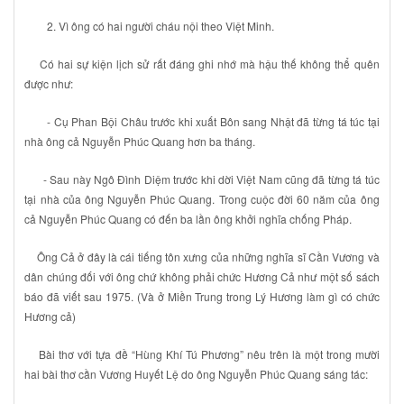
2.
Vì ông có hai người cháu nội theo Việt Minh.
Có hai sự kiện lịch sử rất đáng ghi nhớ mà hậu thế không thể quên
được như:
-
Cụ Phan Bội Châu trước khi xuất Bôn sang Nhật đã từng tá túc tại
nhà ông cả Nguyễn Phúc Quang hơn ba tháng.
-
Sau này Ngô Đình Diệm trước khi dời Việt Nam cũng đã từng tá túc
tại nhà của ông Nguyễn Phúc Quang. Trong cuộc đời 60 năm của ông
cả Nguyễn Phúc Quang có đến ba lần ông khởi nghĩa chống Pháp.
Ông Cả ở đây là cái tiếng tôn xưng của những nghĩa sĩ Cần Vương và
dân chúng đối với ông chứ không phải chức Hương Cả như một số sách
báo đã viết sau 1975. (Và ở Miền Trung trong Lý Hương làm gì có chức
Hương cả)
Bài thơ với tựa đề “Hùng Khí Tú Phương” nêu trên là một trong mười
hai bài thơ cần Vương Huyết Lệ do ông Nguyễn Phúc Quang sáng tác: