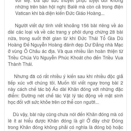
với Mỹ. Đã tạo sức thuyết phục tuyệt đối không
những trên bàn hội nghị Balê mà còn cả trong điện
Vatican khi bà diện kiến Đức Giáo Hoàng...
Người viết dự tính viết khoảng 156 bài riêng về áo
dài các loại và về các trang y phôi dụng chừng 28 bài
nữa, trong suốt thời gian từ khi Đức Thái Tổ Gia Dũ
Hoàng Đế Nguyễn Hoàng đánh dẹp Dư Đảng nhà Mạc
ở vùng Ô Châu ác địa. Và qua nhiều lần hoàn thiện từ
Triều Chúa Vũ Nguyễn Phúc Khoát cho đến Triều Vua
Thành Thái.
Nhưng đã có rất nhiều ý kiến sau khi nhiều độc giả
tiếp xúc với chúng tôi. Muốn tôi viết ngay trong bài 2
này cách chế tác bộ Áo dài Khăn đóng với những đặc
điểm: Đường nét chế tác Vật lý tác động về mặt sinh
học đối với sức khỏe trên cơ thể con người...
Dù vậy, bài này cũng chưa nói đến Khăn đóng mà có
lẽ ít ai hiểu được Khăn đóng là gì! Ở đây chữ Đóng
trong Khăn đóng không phải có nghĩa là đóng bộ hoặc