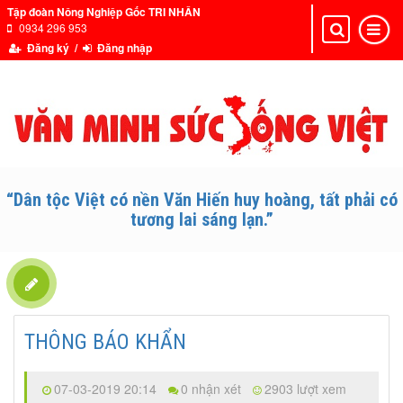
Tập đoàn Nông Nghiệp Gốc TRI NHÂN
0934 296 953
Toggle
Toggle
navigation
navigat
Đăng ký /
Đăng nhập
“Dân tộc Việt có nền Văn Hiến huy hoàng, tất phải có
tương lai sáng lạn.”
THÔNG BÁO KHẨN
07-03-2019 20:14
0 nhận xét
2903 lượt xem