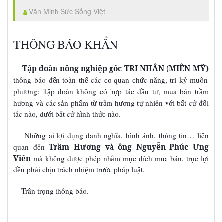
Văn Minh Sức Sống Việt
THÔNG BÁO KHẨN
Tập đoàn nông nghiệp gốc TRI NHÂN
(MIÊN MỸ)
thông báo đ
n toàn th
các c
quan ch
c năng, tri k
muôn
ế
ể
ơ
ứ
ỷ
ph
ng: T
p đoàn không có h
p tác đ
u t
, mua bán tr
m
ươ
ậ
ợ
ầ
ư
ầ
h
ng và các s
n ph
m t
tr
m h
ng t
nhiên v
i b
t c
đ
i
ươ
ả
ẩ
ừ
ầ
ươ
ự
ớ
ấ
ứ
ố
tác nào, d
i b
t c
hình th
c nào.
ướ
ấ
ứ
ứ
Nh
ng ai l
i d
ng danh nghĩa, hình
nh,
thông tin… liên
ữ
ợ
ụ
ả
quan đ
n
Trầm Hương và ông Nguyễn Phúc Ưng
ế
Viên
mà không đ
c phép nh
m m
c đích mua bán, tr
c l
i
ượ
ằ
ụ
ụ
ợ
đ
u ph
i ch
u trách nhi
m tr
c pháp lu
t.
ề
ả
ị
ệ
ướ
ậ
Trân tr
ng thông báo.
ọ