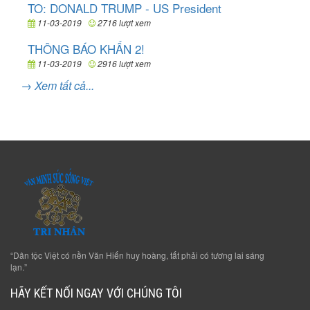
TO: DONALD TRUMP - US President
11-03-2019
2716 lượt xem
THÔNG BÁO KHẨN 2!
11-03-2019
2916 lượt xem
→ Xem tất cả...
“Dân tộc Việt có nền Văn Hiến huy hoàng, tất phải có tương lai sáng
lạn.”
HÃY KẾT NỐI NGAY VỚI CHÚNG TÔI