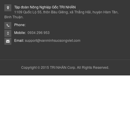
Tập đoàn Nông Nghiệp Gốc TRI NHÂN
1109 Quốc Lộ 55, thôn Bàu Giêng, xã Thắng Hải, huyện Hàm Tân,
Bình Thuận.
Phone:
Mobile:
0934 296 953
Email:
support@vanminhsucsongviet.com
Copyright © 2015 TRI NHÂN Corp. All Rights Reserved.