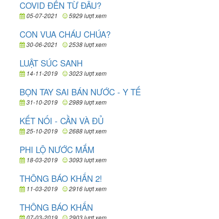
COVID ĐẾN TỪ ĐÂU?
05-07-2021
5929 lượt xem
CON VUA CHÁU CHÚA?
30-06-2021
2538 lượt xem
LUẬT SÚC SANH
14-11-2019
3023 lượt xem
BỌN TAY SAI BÁN NƯỚC - Y TẾ
31-10-2019
2989 lượt xem
KẾT NỐI - CẦN VÀ ĐỦ
25-10-2019
2688 lượt xem
PHI LỘ NƯỚC MẮM
18-03-2019
3093 lượt xem
THÔNG BÁO KHẨN 2!
11-03-2019
2916 lượt xem
THÔNG BÁO KHẨN
07-03-2019
2903 lượt xem