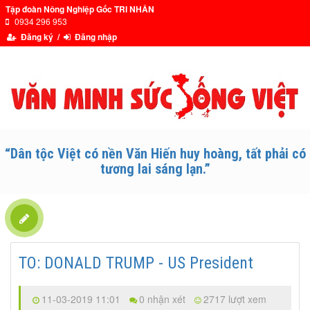
Tập đoàn Nông Nghiệp Gốc TRI NHÂN
0934 296 953
Đăng ký /
Đăng nhập
“Dân tộc Việt có nền Văn Hiến huy hoàng, tất phải có
tương lai sáng lạn.”
TO: DONALD TRUMP - US President
11-03-2019 11:01
0 nhận xét
2717 lượt xem