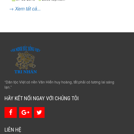
→ Xem tất cả...
“Dân tộc Việt có nền Văn Hiến huy hoàng, tất phải có tương lai sáng
lạn.”
HÃY KẾT NỐI NGAY VỚI CHÚNG TÔI
LIÊN HỆ