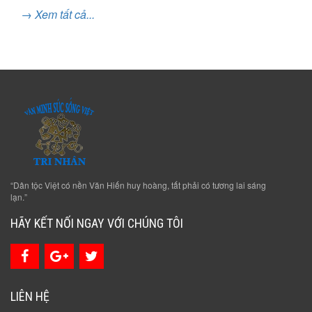
→ Xem tất cả...
“Dân tộc Việt có nền Văn Hiến huy hoàng, tất phải có tương lai sáng
lạn.”
HÃY KẾT NỐI NGAY VỚI CHÚNG TÔI
LIÊN HỆ