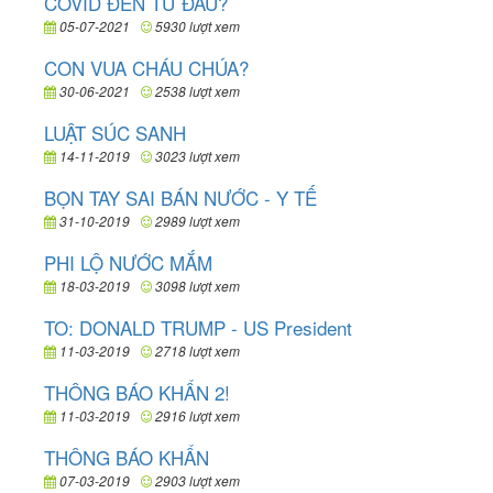
COVID ĐẾN TỪ ĐÂU?
05-07-2021
5930 lượt xem
CON VUA CHÁU CHÚA?
30-06-2021
2538 lượt xem
LUẬT SÚC SANH
14-11-2019
3023 lượt xem
BỌN TAY SAI BÁN NƯỚC - Y TẾ
31-10-2019
2989 lượt xem
PHI LỘ NƯỚC MẮM
18-03-2019
3098 lượt xem
TO: DONALD TRUMP - US President
11-03-2019
2718 lượt xem
THÔNG BÁO KHẨN 2!
11-03-2019
2916 lượt xem
THÔNG BÁO KHẨN
07-03-2019
2903 lượt xem