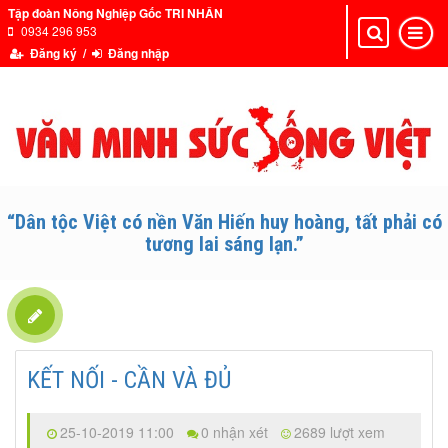
Tập đoàn Nông Nghiệp Gốc TRI NHÂN
0934 296 953
Toggle
Toggle
navigation
navigat
Đăng ký /
Đăng nhập
“Dân tộc Việt có nền Văn Hiến huy hoàng, tất phải có
tương lai sáng lạn.”
KẾT NỐI - CẦN VÀ ĐỦ
25-10-2019 11:00
0 nhận xét
2689 lượt xem