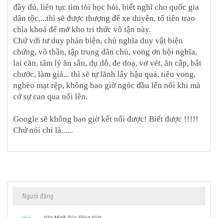
đầy đủ, liên tục tìm tòi học hỏi, biết nghĩ cho quốc gia
dân tộc,...thì sẽ được thượng đế xe duyên, tổ tiên trao
chìa khoá để mở kho tri thức vô tận này.
Chứ với tư duy phản biện, chủ nghĩa duy vật biện
chứng, vô thần, tập trung dân chủ, vong ơn bội nghĩa,
lai căn, tâm lý ăn sẵn, dụ dỗ, đe doạ, vơ vét, ăn cắp, bắt
chước, làm giả... thì sẽ tự lãnh lấy hậu quả, tiêu vong,
nghèo mạt rệp, không bao giờ ngóc đầu lên nổi khi mà
cớ sự can qua nổi lên.
Google sẽ không bao giờ kết nối được! Biết được !!!!!
Chứ nói chi là......
Người đăng
Văn Minh Sức Sống Việt