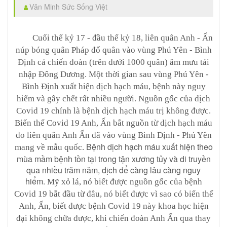
Văn Minh Sức Sống Việt
Cuối thế kỷ 17 - đầu thế kỷ 18, liên quân Anh - Ấn
núp bóng quân Pháp đổ quân vào vùng Phú Yên - Bình
Định cả chiến đoàn (trên dưới 1000 quân) âm mưu tái
nhập Đông Dương. Một thời gian sau vùng Phú Yên -
Bình Định xuất hiện dịch hạch máu, bệnh này nguy
hiểm và gây chết rất nhiều người. Nguồn gốc của dịch
Covid 19 chính là bệnh dịch hạch máu trị không được.
Biến thể Covid 19 Anh, Ấn bắt nguồn từ dịch hạch máu
do liên quân Anh Ấn đã vào vùng Bình Định - Phú Yên
Bệnh dịch hạch máu xuất hiện theo
mang về mẫu quốc.
mùa mầm bệnh tồn tại trong tận xương tủy và di truyền
qua nhiều trăm năm, dịch để càng lâu càng nguy
hiểm.
Mỹ xỏ lá, nó biết được nguồn gốc của bệnh
Covid 19 bắt đầu từ đâu, nó biết được vì sao có biến thể
Anh, Ấn, biết được bệnh Covid 19 này khoa học hiện
đại không chữa được, khi chiến đoàn Anh Ấn qua thay