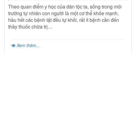
Theo quan điểm y học của dân tộc ta, sống trong môi
trường tự nhiên con người là một cơ thể khỏe mạnh,
hầu hết các bệnh tật đều tự khỏi, rất ít bệnh cần đến
thầy thuốc chữa trị…
Xem thêm...
LOẠT BÀI VỀ NÔNG NGHIỆP VIỆT NAM
28-04-2018 06:35
0 nhận xét
3646 lượt xem
Văn Minh Sức Sống Việt
KỲ 3: PHÂN BÓN