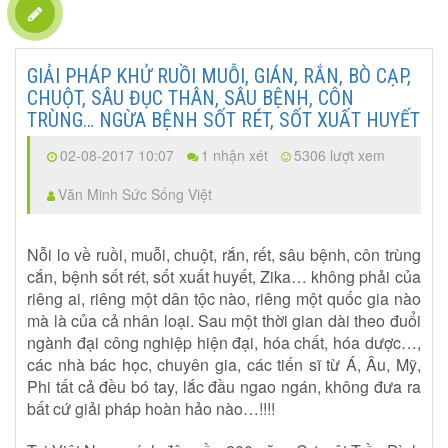
GIẢI PHÁP KHỬ RUỒI MUỖI, GIÁN, RẮN, BÒ CẠP,
CHUỘT, SÂU ĐỤC THÂN, SÂU BỆNH, CÔN
TRÙNG… NGỪA BỆNH SỐT RÉT, SỐT XUẤT HUYẾT
02-08-2017 10:07
1 nhận xét
5306 lượt xem
Văn Minh Sức Sống Việt
Nỗi lo về ruồi, muỗi, chuột, rắn, rết, sâu bệnh, côn trùng
cắn, bệnh sốt rét, sốt xuất huyết, Zika… không phải của
riêng ai, riêng một dân tộc nào, riêng một quốc gia nào
mà là của cả nhân loại. Sau một thời gian dài theo đuổi
ngành đại công nghiệp hiện đại, hóa chất, hóa dược…,
các nhà bác học, chuyên gia, các tiến sĩ từ Á, Âu, Mỹ,
Phi tất cả đều bó tay, lắc đầu ngao ngán, không đưa ra
bất cứ giải pháp hoàn hảo nào…!!!!