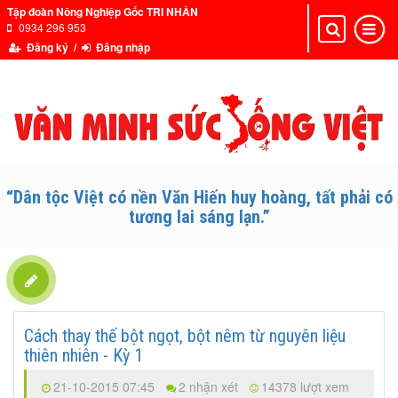
Tập đoàn Nông Nghiệp Gốc TRI NHÂN
0934 296 953
Toggle
Toggle
navigation
navigat
Đăng ký /
Đăng nhập
“Dân tộc Việt có nền Văn Hiến huy hoàng, tất phải có
tương lai sáng lạn.”
Cách thay thế bột ngọt, bột nêm từ nguyên liệu
thiên nhiên - Kỳ 1
21-10-2015 07:45
2 nhận xét
14378 lượt xem