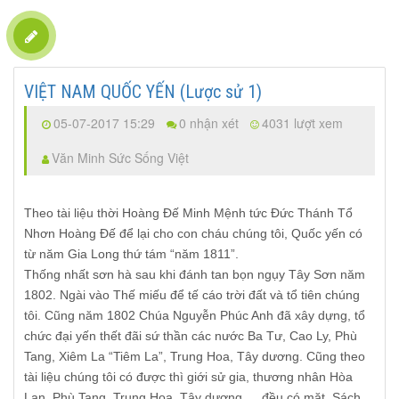
VIỆT NAM QUỐC YẾN (Lược sử 1)
05-07-2017 15:29
0 nhận xét
4031 lượt xem
Văn Minh Sức Sống Việt
Theo tài liệu thời Hoàng Đế Minh Mệnh tức Đức Thánh Tổ
Nhơn Hoàng Đế để lại cho con cháu chúng tôi, Quốc yến có
từ năm Gia Long thứ tám “năm 1811”.
Thống nhất sơn hà sau khi đánh tan bọn ngụy Tây Sơn năm
1802. Ngài vào Thế miếu để tế cáo trời đất và tổ tiên chúng
tôi. Cũng năm 1802 Chúa Nguyễn Phúc Anh đã xây dựng, tổ
chức đại yến thết đãi sứ thần các nước Ba Tư, Cao Ly, Phù
Tang, Xiêm La “Tiêm La”, Trung Hoa, Tây dương. Cũng theo
tài liệu chúng tôi có được thì giới sử gia, thương nhân Hòa
Lan, Phù Tang, Trung Hoa, Tây dương,… đều có mặt. Sách