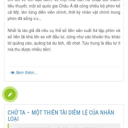
tiểu thuyết, một số quốc gia Châu Á đã công chiếu bộ phim kể
cả Mỹ, tên từng diễn viên chính, thời kỳ nhân vật chính trong
phim đã sống v.v...
Nhất là tác giả đã nêu cụ thể số tiền sản xuất 54 tập phim và
số tiền lãi khá lớn so với đầu tư, cũng như các khoản thu khác
từ quảng cáo, quảng bá du lịch, đồ chơi. Tựu trung là đầu tư ít
mà thu được nhiều tiền!.
Xem thêm...
CHỮ TA – MỘT THIÊN TÀI DIỄM LỆ CỦA NHÂN
LOẠI