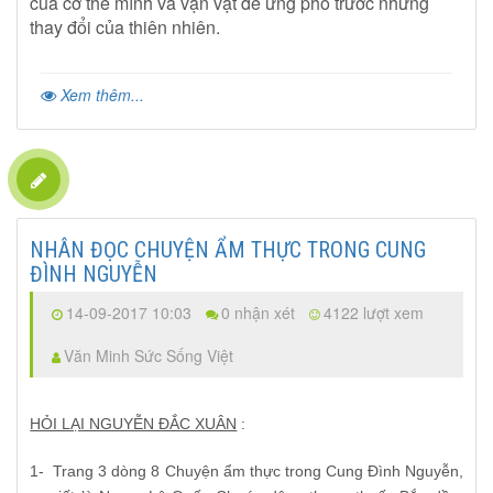
của cơ thể mình và vạn vật để ứng phó trước những
thay đổi của thiên nhiên.
Xem thêm...
NHÂN ĐỌC CHUYỆN ẨM THỰC TRONG CUNG
ĐÌNH NGUYỄN
14-09-2017 10:03
0 nhận xét
4122 lượt xem
Văn Minh Sức Sống Việt
HỎI LẠI NGUYỄN ĐẮC XUÂN
:
1-
Trang 3 dòng 8 Chuyện ẩm thực trong Cung Đình Nguyễn,