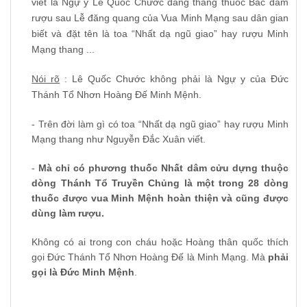
viết là Ngự y Lê Quốc Chước dâng thang thuốc Bắc dầm
rượu sau Lễ đăng quang của Vua Minh Mạng sau dân gian
biết và đặt tên là toa “Nhất dạ ngũ giao” hay rượu Minh
Mạng thang ...
Nói rõ
: Lê Quốc Chước không phải là Ngự y của Đức
Thánh Tổ Nhơn Hoàng Đế Minh Mệnh.
- Trên đời làm gì có toa “Nhất dạ ngũ giao” hay rượu Minh
Mạng thang như Nguyễn Đắc Xuân viết.
-
Mà chỉ có phương thuốc Nhất dâm cửu dựng thuộc
dòng Thánh Tổ Truyền Chủng là một trong 28 dòng
thuốc được vua Minh Mệnh hoàn thiện và cũng được
dùng làm rượu.
Không có ai trong con cháu hoặc Hoàng thân quốc thích
gọi Đức Thánh Tổ Nhơn Hoàng Đế là Minh Mạng. Mà
phải
gọi là Đức Minh Mệnh
.