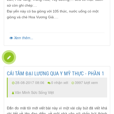
sử còn ghi chép:…
Đại yến này có ba giòng với 105 thức, nước uống có một
giòng và chè Hoa Vương Giả….
Xem thêm...
CÁI TÂM ĐẠI LƯƠNG QUA Y MỸ THỰC - PHẦN 1
28-08-2017 08:06
0 nhận xét
3997 lượt xem
Văn Minh Sức Sống Việt
Đắn đo mãi tôi mới viết bài này vì một vài cây bút đã viết khá
chi tiết về tên đạo diễn, về một nhà văn nữ chấp bút thành