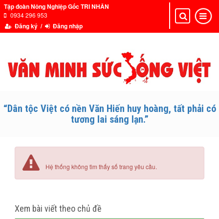
Tập đoàn Nông Nghiệp Gốc TRI NHÂN
0934 296 953
Toggle
Toggle
navigation
navigat
Đăng ký /
Đăng nhập
“Dân tộc Việt có nền Văn Hiến huy hoàng, tất phải có
tương lai sáng lạn.”
Hệ thống không tìm thấy số trang yêu cầu.
Xem bài viết theo chủ đề