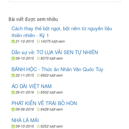
Bài viết được xem nhiều
Cách thay thế bột ngọt, bột nêm từ nguyên liệu
thiên nhiên - Kỳ 1
21-10-2015
14375 lượt xem
Dẫn sự về: TƠ LỤA VẢI SEN TỰ NHIÊN
09-10-2015
8370 lượt xem
BÁNH HỘC - Thức ăn Nhân Văn Quốc Túy
22-11-2015
6922 lượt xem
ÁO DÀI VIỆT NAM
26-01-2016
6502 lượt xem
PHÁT KIẾN VỀ TRÁI BỒ HÒN
09-06-2016
6428 lượt xem
NHÀ LÁ MÁI
09-10-2015
6252 lượt xem