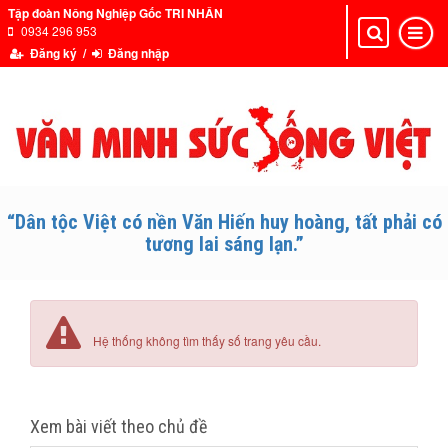
Tập đoàn Nông Nghiệp Gốc TRI NHÂN
0934 296 953
Toggle
Toggle
navigation
navigat
Đăng ký /
Đăng nhập
“Dân tộc Việt có nền Văn Hiến huy hoàng, tất phải có
tương lai sáng lạn.”
Hệ thống không tìm thấy số trang yêu cầu.
Xem bài viết theo chủ đề