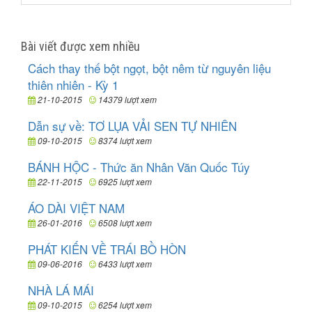
Bài viết được xem nhiều
Cách thay thế bột ngọt, bột nêm từ nguyên liệu
thiên nhiên - Kỳ 1
21-10-2015
14379 lượt xem
Dẫn sự về: TƠ LỤA VẢI SEN TỰ NHIÊN
09-10-2015
8374 lượt xem
BÁNH HỘC - Thức ăn Nhân Văn Quốc Túy
22-11-2015
6925 lượt xem
ÁO DÀI VIỆT NAM
26-01-2016
6508 lượt xem
PHÁT KIẾN VỀ TRÁI BỒ HÒN
09-06-2016
6433 lượt xem
NHÀ LÁ MÁI
09-10-2015
6254 lượt xem