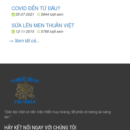
COVID ĐẾN TỪ ĐÂU?
05-07-2021
5944 lượt xem
SỮA LÊN MEN THUẦN VIỆT
12-11-2015
5766 lượt xem
→ Xem tất cả...
“Dân tộc Việt có nền Văn Hiến huy hoàng, tất phải có tương lai sáng
lạn.”
HÃY KẾT NỐI NGAY VỚI CHÚNG TÔI