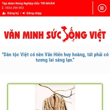
Tập đoàn Nông Nghiệp Gốc TRI NHÂN
0934 296 953
Toggle
navigat
Đăng ký /
Đăng nhập
“Dân tộc Việt có nền Văn Hiến huy hoàng, tất phải có
tương lai sáng lạn.”