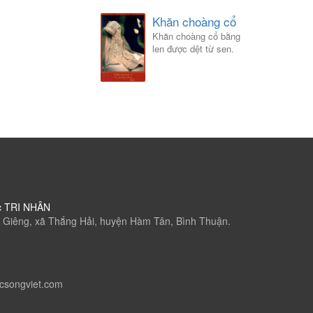
Khăn choàng cổ
Khăn choàng cổ bằng
len được dệt từ sen.
c TRI NHÂN
 Giêng, xã Thắng Hải, huyện Hàm Tân, Bình Thuận.
csongviet.com