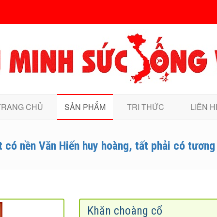
TRANG CHỦ
SẢN PHẨM
TRI THỨC
LIÊN H
t có nền Văn Hiến huy hoàng, tất phải có tương l
Khăn choàng cổ